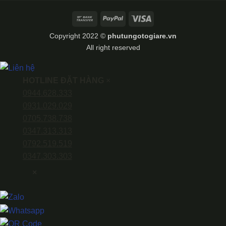
Bank
PayPal
Visa
Transfer
Copyright 2022 ©
phutungotogiare.vn
All right reserved
HOTLINE ĐẶT HÀNG
×
0944.628.333
0931.029.029
0705.738.738
0347.313.313
0792.519.519
0347.303.303
×