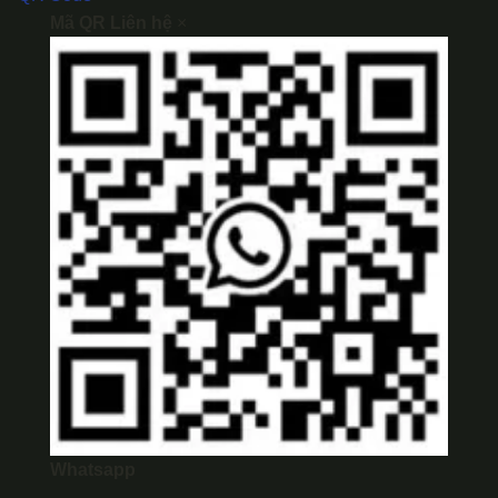
Mã QR Liên hệ
×
Whatsapp