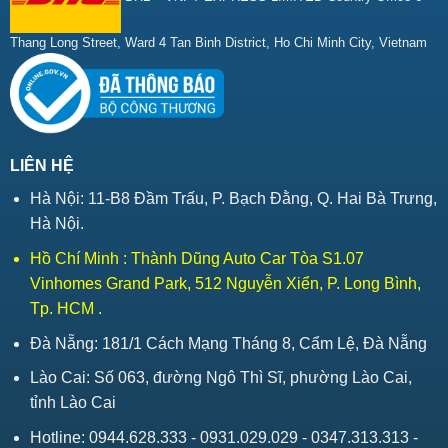
Thang Long Street, Ward 4 Tan Binh District, Ho Chi Minh City, Vietnam
LIÊN HỆ
Hà Nội: 11-B8 Đầm Trấu, P. Bạch Đằng, Q. Hai Bà Trưng,
Hà Nội.
Hồ Chí Minh : Thành Dũng Auto Car Tòa S1.07
Vinhomes Grand Park, 512 Nguyễn Xiển, P. Long Bình,
Tp. HCM .
Đà Nẵng: 181/1 Cách Mạng Tháng 8, Cẩm Lệ, Đà Nẵng
Lào Cai: Số 063, đường Ngô Thì Sĩ, phường Lào Cai,
tỉnh Lào Cai
Hotline: 0944.628.333 - 0931.029.029 - 0347.313.313 -