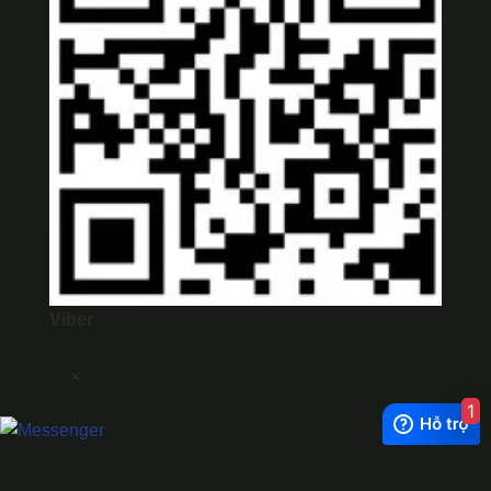
Viber
×
1