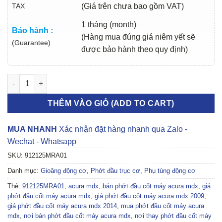
TAX
(Giá trên chưa bao gồm VAT)
1 tháng (month)
Bảo hành :
(Hàng mua đúng giá niêm yết sẽ
(Guarantee)
được bảo hành theo quy định)
PHỚT ĐẦU CỐT MÁY ACURA MDX 2008-2015 | 912125MRA01 số
THÊM VÀO GIỎ (ADD TO CART)
MUA NHANH
Xác nhận đặt hàng nhanh qua Zalo -
Wechat - Whatsapp
SKU:
912125MRA01
Danh mục:
Gioăng động cơ
,
Phớt đầu trục cơ
,
Phụ tùng động cơ
Thẻ:
912125MRA01
,
acura mdx
,
bán phớt đầu cốt máy acura mdx
,
giá
phớt đầu cốt máy acura mdx
,
giá phớt đầu cốt máy acura mdx 2009
,
giá phớt đầu cốt máy acura mdx 2014
,
mua phớt đầu cốt máy acura
mdx
,
nơi bán phớt đầu cốt máy acura mdx
,
nơi thay phớt đầu cốt máy