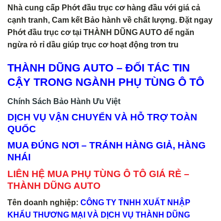
Nhà cung cấp Phớt đầu trục cơ hàng đầu với giá cả
cạnh tranh, Cam kết Bảo hành về chất lượng. Đặt ngay
Phớt đầu trục cơ tại THÀNH DŨNG AUTO để ngăn
ngừa rỏ rỉ dầu giúp trục cơ hoạt động trơn tru
THÀNH DŨNG AUTO – ĐỐI TÁC TIN
CẬY TRONG NGÀNH PHỤ TÙNG Ô TÔ
Chính Sách Bảo Hành Ưu Việt
DỊCH VỤ VẬN CHUYỂN VÀ HỖ TRỢ TOÀN
QUỐC
MUA ĐÚNG NƠI – TRÁNH HÀNG GIẢ, HÀNG
NHÁI
LIÊN HỆ MUA PHỤ TÙNG Ô TÔ GIÁ RẺ –
THÀNH DŨNG AUTO
Tên doanh nghiệp:
CÔNG TY TNHH XUẤT NHẬP
KHẨU THƯƠNG MẠI VÀ DỊCH VỤ THÀNH DŨNG