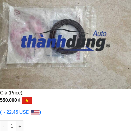
Giá (Price):
550.000
₫
( ~ 22.45 USD
)
PHỚT ĐẦU CỐT MÁY ACURA MDX 2008-2015 | 912125MRA01 số l