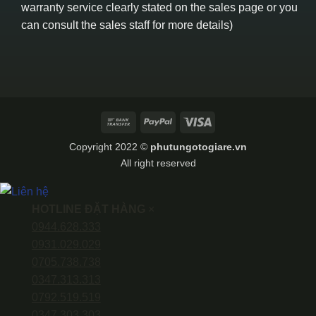
warranty service clearly stated on the sales page or you
can consult the sales staff for more details)
Bank
PayPal
Visa
Transfer
Copyright 2022 ©
phutungotogiare.vn
All right reserved
HOTLINE ĐẶT HÀNG
×
0944.628.333
0931.029.029
0705.738.738
0347.313.313
0792.519.519
0347.303.303