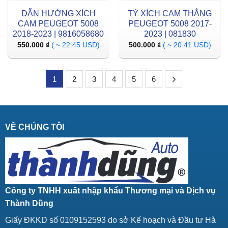
DẪN HƯỚNG XÍCH
TỲ XÍCH CAM THẲNG
CAM PEUGEOT 5008
PEUGEOT 5008 2017-
2018-2023 | 9816058680
2023 | 081830
550.000
₫
( ~ 22.45 USD)
500.000
₫
( ~ 20.41 USD)
1
2
3
4
5
6
VỀ CHÚNG TÔI
Công ty TNHH xuất nhập khẩu Thương mại và Dịch vụ
Thành Dũng
Giấy ĐKKD số 0109152593 do sở Kế hoạch và Đầu tư Hà