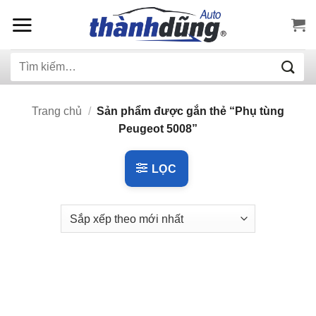
Bỏ
qua
nội
Tìm
dung
kiếm:
Trang chủ
/
Sản phẩm được gắn thẻ “Phụ tùng
Peugeot 5008”
LỌC