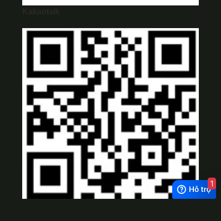
Kakaotalk
1
Viber