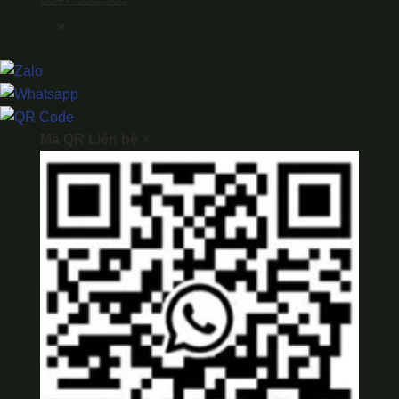
×
Mã QR Liên hệ
×