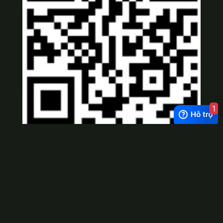
1
Viber
×