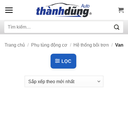
Bỏ
qua
nội
Tìm
dung
kiếm:
Trang chủ
/
Phụ tùng động cơ
/
Hệ thống bôi trơn
/
Van
LỌC