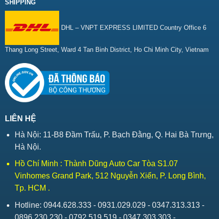
SHIPPING
DHL – VNPT EXPRESS LIMITED Country Office 6
Thang Long Street, Ward 4 Tan Binh District, Ho Chi Minh City, Vietnam
LIÊN HỆ
Hà Nội: 11-B8 Đầm Trấu, P. Bạch Đằng, Q. Hai Bà Trưng,
Hà Nội.
Hồ Chí Minh : Thành Dũng Auto Car Tòa S1.07
Vinhomes Grand Park, 512 Nguyễn Xiển, P. Long Bình,
Tp. HCM .
Hotline: 0944.628.333 - 0931.029.029 - 0347.313.313 -
0896.230.230 - 0792.519.519 - 0347.303.303 -