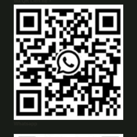
Mã QR Liên hệ
×
Whatsapp