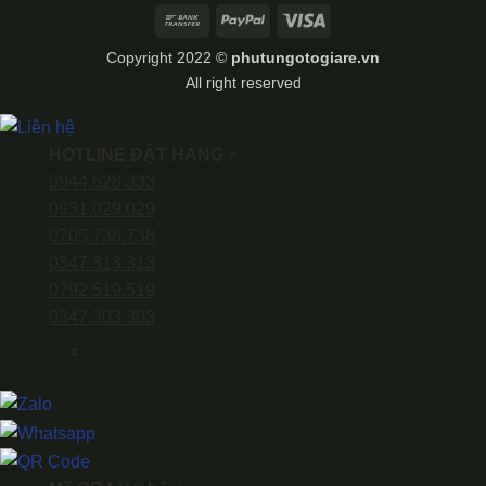
Bank
PayPal
Visa
Transfer
Copyright 2022 ©
phutungotogiare.vn
All right reserved
HOTLINE ĐẶT HÀNG
×
0944.628.333
0931.029.029
0705.738.738
0347.313.313
0792.519.519
0347.303.303
×