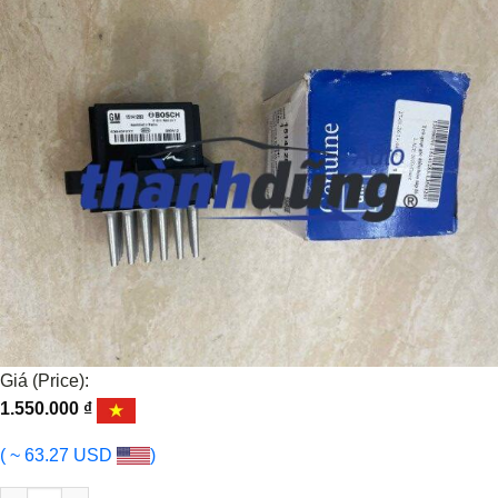
Giá (Price):
1.550.000
₫
( ~ 63.27 USD
)