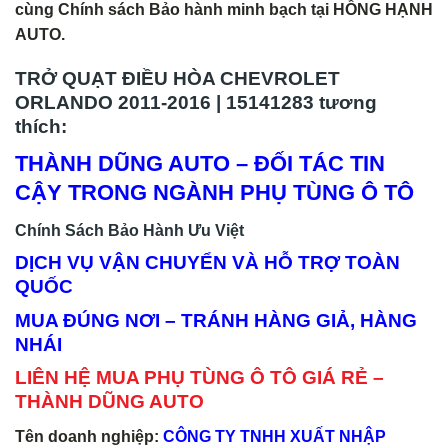
cùng Chính sách Bảo hành minh bạch tại HỒNG HẠNH
AUTO.
TRỞ QUẠT ĐIỀU HÒA CHEVROLET
ORLANDO 2011-2016 | 15141283 tương
thích:
THÀNH DŨNG AUTO – ĐỐI TÁC TIN
CẬY TRONG NGÀNH PHỤ TÙNG Ô TÔ
Chính Sách Bảo Hành Ưu Việt
DỊCH VỤ VẬN CHUYỂN VÀ HỖ TRỢ TOÀN
QUỐC
MUA ĐÚNG NƠI – TRÁNH HÀNG GIẢ, HÀNG
NHÁI
LIÊN HỆ MUA PHỤ TÙNG Ô TÔ GIÁ RẺ –
THÀNH DŨNG AUTO
Tên doanh nghiệp:
CÔNG TY TNHH XUẤT NHẬP