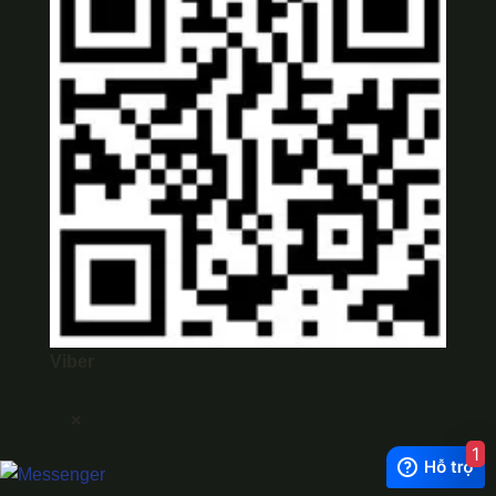
Viber
×
1