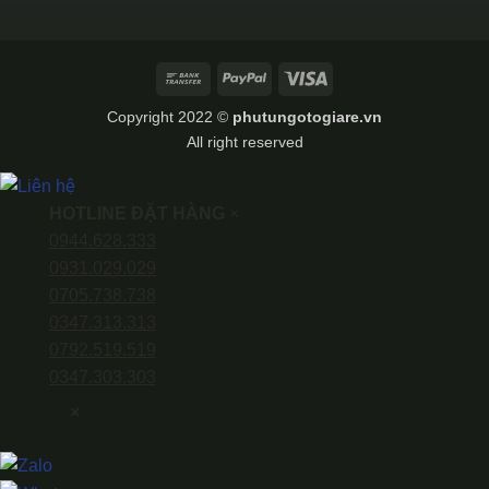
Bank
PayPal
Visa
Transfer
Copyright 2022 ©
phutungotogiare.vn
All right reserved
HOTLINE ĐẶT HÀNG
×
0944.628.333
0931.029.029
0705.738.738
0347.313.313
0792.519.519
0347.303.303
×