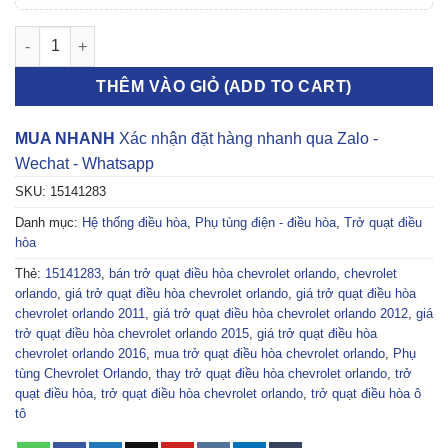
TRỞ QUẠT ĐIỀU HÒA CHEVROLET ORLANDO 2011-2016 | 15141
THÊM VÀO GIỎ (ADD TO CART)
MUA NHANH
Xác nhận đặt hàng nhanh qua Zalo -
Wechat - Whatsapp
SKU:
15141283
Danh mục:
Hệ thống điều hòa
,
Phụ tùng điện - điều hòa
,
Trở quạt điều
hòa
Thẻ:
15141283
,
bán trở quạt điều hòa chevrolet orlando
,
chevrolet
orlando
,
giá trở quạt điều hòa chevrolet orlando
,
giá trở quạt điều hòa
chevrolet orlando 2011
,
giá trở quạt điều hòa chevrolet orlando 2012
,
giá
trở quạt điều hòa chevrolet orlando 2015
,
giá trở quạt điều hòa
chevrolet orlando 2016
,
mua trở quạt điều hòa chevrolet orlando
,
Phụ
tùng Chevrolet Orlando
,
thay trở quạt điều hòa chevrolet orlando
,
trở
quạt điều hòa
,
trở quạt điều hòa chevrolet orlando
,
trở quạt điều hòa ô
tô