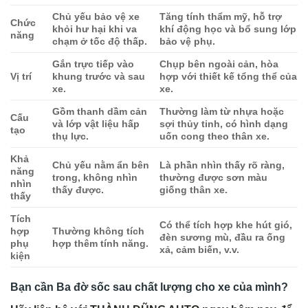
Chủ yếu bảo vệ xe
Tăng tính thẩm mỹ, hỗ trợ
Chức
khỏi hư hại khi va
khí động học và bổ sung lớp
năng
chạm ở tốc độ thấp.
bảo vệ phụ.
Gắn trực tiếp vào
Chụp bên ngoài cản, hòa
Vị trí
khung trước và sau
hợp với thiết kế tổng thể của
xe.
xe.
Gồm thanh dầm cản
Thường làm từ nhựa hoặc
Cấu
và lớp vật liệu hấp
sợi thủy tinh, có hình dạng
tạo
thụ lực.
uốn cong theo thân xe.
Khả
Chủ yếu nằm ẩn bên
Là phần nhìn thấy rõ ràng,
năng
trong, không nhìn
thường được sơn màu
nhìn
thấy được.
giống thân xe.
thấy
Tích
Có thể tích hợp khe hút gió,
hợp
Thường không tích
đèn sương mù, đầu ra ống
phụ
hợp thêm tính năng.
xả, cảm biến, v.v.
kiện
Bạn cần
Ba đờ sốc sau
chất lượng cho xe của mình?