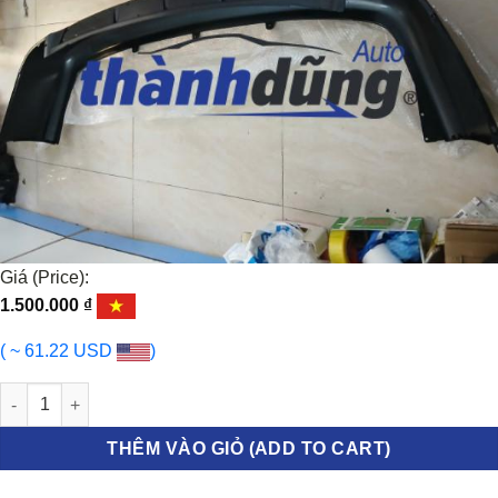
Giá (Price):
1.500.000
₫
( ~ 61.22 USD
)
BA ĐỜ SỐC SAU HYUNDAI STAREX 2007-2016 | 866114H000 số lư
THÊM VÀO GIỎ (ADD TO CART)