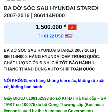
/ Ba đờ sốc sau
BA ĐỜ SỐC SAU HYUNDAI STAREX
2007-2016 | 866114H000
1.500.000
₫
( ~ 61.22 USD
)
BA ĐỜ SỐC SAU HYUNDAI STAREX 2007-2016 |
866114H000. HÀNG HYUNDAI OEM TRUNG QUỐC.
CHẤT LƯỢNG ỔN ĐỊNH. GIÁ TỐT. BẢO HÀNH 1
THÁNG THÀNH DŨNG AUTO SHIP TOÀN QUỐC
NÓI KHÔNG: với hàng không tem mác, không rõ xuất
xứ, không bảo hành
Giấy ĐKKD 0109152593 do sở KH-ĐT Hà Nội cấp – GP
TMĐT số 100075 do bộ Công Thương cấp (Business
license issued by the Vietnamese Government)