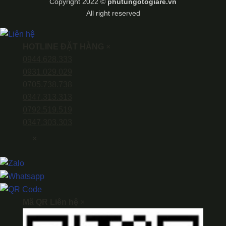
Copyright 2022 ©
phutungotogiare.vn
All right reserved
HOTLINE ĐẶT HÀNG
×
0944.628.333
0931.029.029
0705.738.738
0347.313.313
0792.519.519
0347.303.303
×
Mã QR Liên hệ
×