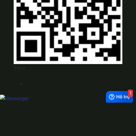
Viber
×
1
Exchange Rate