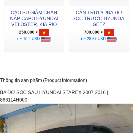
CAO SU GIẢM CHẤN
CẢN TRƯỚC/BA ĐỜ
NẮP CAPO HYUNDAI
SỐC TRƯỚC HYUNDAI
VELOSTER, KIA RIO
GETZ
250.000
₫
700.000
₫
( ~ 10.2 USD
)
( ~ 28.57 USD
)
Thông tin sản phẩm (Product information)
BA ĐỜ SỐC SAU HYUNDAI STAREX 2007-2016 |
866114H000