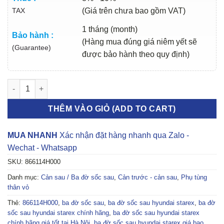
TAX
(Giá trên chưa bao gồm VAT)
1 tháng (month)
Bảo hành :
(Hàng mua đúng giá niêm yết sẽ
(Guarantee)
được bảo hành theo quy định)
BA ĐỜ SỐC SAU HYUNDAI STAREX 2007-2016 | 866114H000 số 
THÊM VÀO GIỎ (ADD TO CART)
MUA NHANH
Xác nhận đặt hàng nhanh qua Zalo -
Wechat - Whatsapp
SKU:
866114H000
Danh mục:
Cản sau / Ba đờ sốc sau
,
Cản trước - cản sau
,
Phụ tùng
thân vỏ
Thẻ:
866114H000
,
ba đờ sốc sau
,
ba đờ sốc sau hyundai starex
,
ba đờ
sốc sau hyundai starex chính hãng
,
ba đờ sốc sau hyundai starex
chính hãng giá tốt tại Hà Nội
,
ba đờ sốc sau hyundai starex giá bao