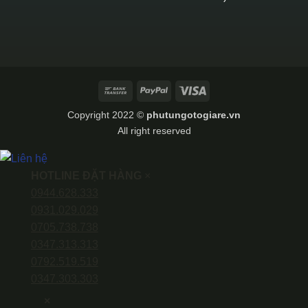
Bank
PayPal
Visa
Transfer
Copyright 2022 ©
phutungotogiare.vn
All right reserved
HOTLINE ĐẶT HÀNG
×
0944.628.333
0931.029.029
0705.738.738
0347.313.313
0792.519.519
0347.303.303
×