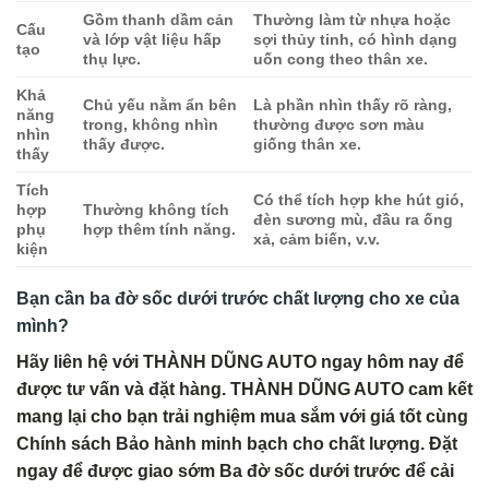
Gồm thanh dầm cản
Thường làm từ nhựa hoặc
Cấu
và lớp vật liệu hấp
sợi thủy tinh, có hình dạng
tạo
thụ lực.
uốn cong theo thân xe.
Khả
Chủ yếu nằm ẩn bên
Là phần nhìn thấy rõ ràng,
năng
trong, không nhìn
thường được sơn màu
nhìn
thấy được.
giống thân xe.
thấy
Tích
Có thể tích hợp khe hút gió,
hợp
Thường không tích
đèn sương mù, đầu ra ống
phụ
hợp thêm tính năng.
xả, cảm biến, v.v.
kiện
Bạn cần ba đờ sốc dưới trước chất lượng cho xe của
mình?
Hãy liên hệ với THÀNH DŨNG AUTO ngay hôm nay để
được tư vấn và đặt hàng. THÀNH DŨNG AUTO cam kết
mang lại cho bạn trải nghiệm mua sắm với giá tốt cùng
Chính sách Bảo hành minh bạch cho chất lượng. Đặt
ngay để được giao sớm Ba đờ sốc dưới trước để cải