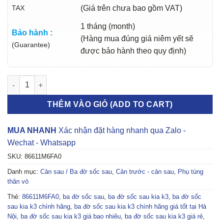
TAX
(Giá trên chưa bao gồm VAT)
1 tháng (month)
Bảo hành :
(Hàng mua đúng giá niêm yết sẽ
(Guarantee)
được bảo hành theo quy định)
BA ĐỜ SỐC SAU KIA K3 2018-2023 | 86611M6FA0 số lượng
THÊM VÀO GIỎ (ADD TO CART)
MUA NHANH
Xác nhận đặt hàng nhanh qua Zalo -
Wechat - Whatsapp
SKU:
86611M6FA0
Danh mục:
Cản sau / Ba đờ sốc sau
,
Cản trước - cản sau
,
Phụ tùng
thân vỏ
Thẻ:
86611M6FA0
,
ba đờ sốc sau
,
ba đờ sốc sau kia k3
,
ba đờ sốc
sau kia k3 chính hãng
,
ba đờ sốc sau kia k3 chính hãng giá tốt tại Hà
Nội
,
ba đờ sốc sau kia k3 giá bao nhiêu
,
ba đờ sốc sau kia k3 giá rẻ
,