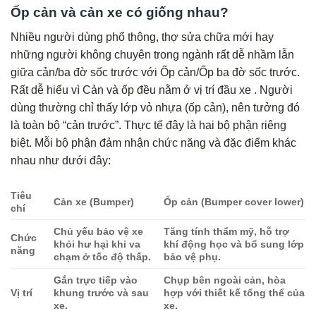
Ốp cản và cản xe có giống nhau?
Nhiều người dùng phổ thông, thợ sửa chữa mới hay
những người không chuyên trong ngành rất dễ nhầm lẫn
giữa cản/ba đờ sốc trước với Ốp cản/Ốp ba đờ sốc trước.
Rất dễ hiểu vì Cản và ốp đều nằm ở vị trí đầu xe . Người
dùng thường chỉ thấy lớp vỏ nhựa (ốp cản), nên tưởng đó
là toàn bộ “cản trước”. Thực tế đây là hai bộ phận riêng
biệt. Mỗi bộ phận đảm nhận chức năng và đặc điểm khác
nhau như dưới đây:
Tiêu
Cản xe (Bumper)
Ốp cản (Bumper cover lower)
chí
Chủ yếu bảo vệ xe
Tăng tính thẩm mỹ, hỗ trợ
Chức
khỏi hư hại khi va
khí động học và bổ sung lớp
năng
chạm ở tốc độ thấp.
bảo vệ phụ.
Gắn trực tiếp vào
Chụp bên ngoài cản, hòa
Vị trí
khung trước và sau
hợp với thiết kế tổng thể của
xe.
xe.