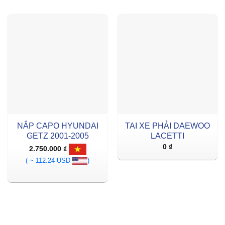
NẮP CAPO HYUNDAI
TAI XE PHẢI DAEWOO
GETZ 2001-2005
LACETTI
0
₫
2.750.000
₫
( ~ 112.24 USD
)