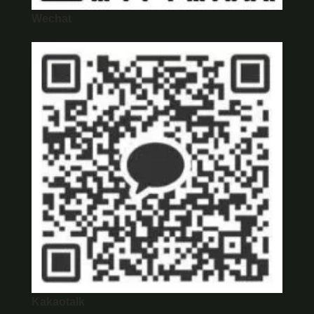
Wechat
Kakaotalk