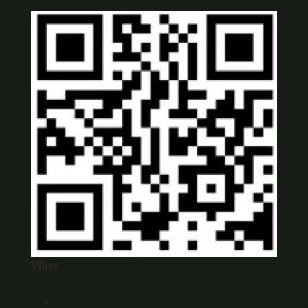
Viber
×