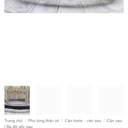
Trang chủ
/
Phụ tùng thân vỏ
/
Cản trước - cản sau
/
Cản sau
/ Ba đờ sốc sau