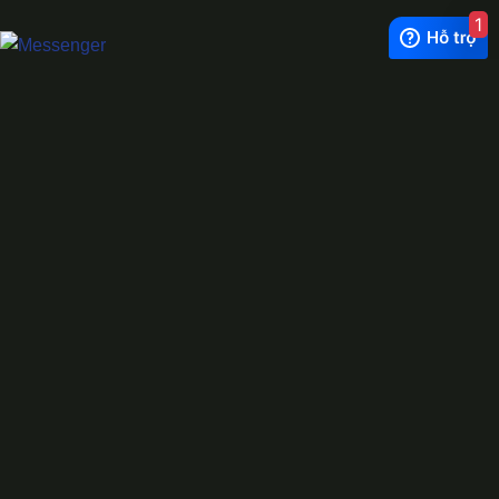
1
Exchange Rate
1 USD = 24.500 VNĐ
WhatsApp
0944628333