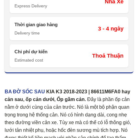
Nhà Xe
Express Delivery
Thời gian giao hàng
3 - 4 ngày
Delivery time
Chi phí dự kiến
Thoả Thuận
Estimated cost
BA ĐỜ SỐC SAU
KIA K3 2018-2023 | 86611M6FA0 hay
cản sau, ốp cản dưới, Ốp gầm cản.
Đây là phần ốp cản
nằm ở dưới cùng của cản trước. Nó là một bộ phận quan
trọng trong hệ thống cản. Nó có hình dạng dài, cong nhẹ
theo đường viền cản xe. Tùy xe mà có thể có lỗ thông gió,
lưới tản nhiệt phụ, hoặc hốc đèn sương mù tích hợp. Nó
được thiết kế liền mạch với phần cản chính để tạo thẩm