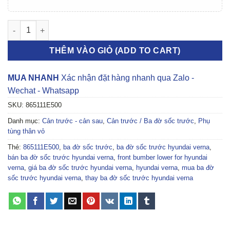
BA ĐỜ SỐC TRƯỚC HYUNDAI VERNA 2006-2010 | 865111E500 s
THÊM VÀO GIỎ (ADD TO CART)
MUA NHANH
Xác nhận đặt hàng nhanh qua Zalo -
Wechat - Whatsapp
SKU:
865111E500
Danh mục:
Cản trước - cản sau
,
Cản trước / Ba đờ sốc trước
,
Phụ
tùng thân vỏ
Thẻ:
865111E500
,
ba đờ sốc trước
,
ba đờ sốc trước hyundai verna
,
bán ba đờ sốc trước hyundai verna
,
front bumber lower for hyundai
verna
,
giá ba đờ sốc trước hyundai verna
,
hyundai verna
,
mua ba đờ
sốc trước hyundai verna
,
thay ba đờ sốc trước hyundai verna