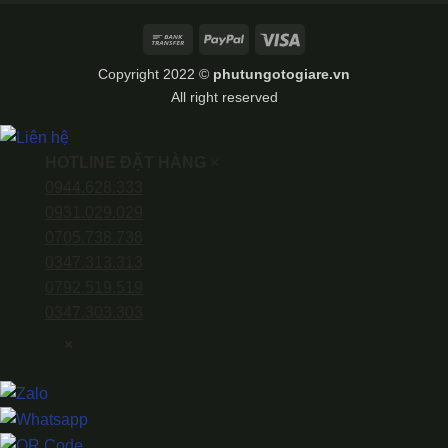
Bank
PayPal
Visa
Transfer
Copyright 2022 ©
phutungotogiare.vn
All right reserved
HOTLINE ĐẶT HÀNG
×
0944.628.333
0931.029.029
0705.738.738
0347.313.313
0792.519.519
0347.303.303
×