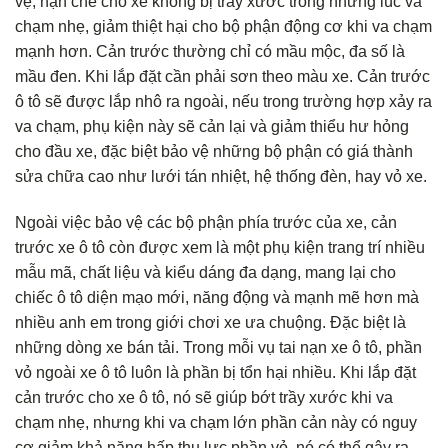
vệ, hạn chế cho xe không bị trầy xước trong những lúc va
chạm nhẹ, giảm thiệt hại cho bộ phận động cơ khi va chạm
mạnh hơn. Cản trước thường chỉ có mầu mộc, đa số là
mầu đen. Khi lắp đặt cần phải sơn theo màu xe. Cản trước
ô tô sẽ được lắp nhô ra ngoài, nếu trong trường hợp xảy ra
va chạm, phụ kiện này sẽ cản lại và giảm thiểu hư hỏng
cho đầu xe, đặc biệt bảo vệ những bộ phận có giá thành
sửa chữa cao như lưới tán nhiệt, hệ thống đèn, hay vỏ xe.
Ngoài việc bảo vệ các bộ phận phía trước của xe, cản
trước xe ô tô còn được xem là một phụ kiện trang trí nhiều
mẫu mã, chất liệu và kiểu dáng đa dạng, mang lại cho
chiếc ô tô diện mạo mới, năng động và mạnh mẽ hơn mà
nhiều anh em trong giới chơi xe ưa chuộng. Đặc biệt là
những dòng xe bán tải. Trong mỗi vụ tai nạn xe ô tô, phần
vỏ ngoài xe ô tô luôn là phần bị tổn hại nhiều. Khi lắp đặt
cản trước cho xe ô tô, nó sẽ giúp bớt trầy xước khi va
chạm nhẹ, nhưng khi va chạm lớn phần cản này có nguy
cơ giảm khả năng hấp thụ lực phần vỏ, nó có thể gây ra