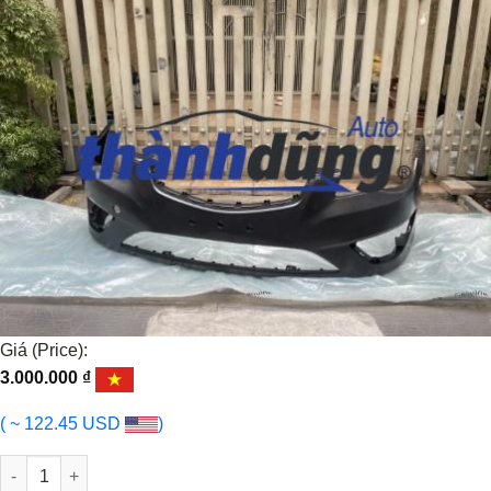
Giá (Price):
3.000.000
₫
( ~ 122.45 USD
)
BA ĐỜ SỐC TRƯỚC HYUNDAI VERNA 2006-2010 | 865111E500 số 