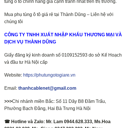
tùng ô tô chính hãng giá cạnh tranh nhất trên thị trường.
Mua phụ tùng ô tô giá rẻ tại Thành Dũng – Liên hệ với
chúng tôi
CÔNG TY TNHH XUẤT NHẬP KHẨU THƯƠNG MẠI VÀ
DỊCH VỤ THÀNH DŨNG
Giấy đăng ký kinh doanh số 0109152593 do sở Kế Hoạch
và đầu tư Hà Nội cấp
Website:
https://phutungotogiare.vn
Email:
thanhcablenet@gmail.com
>>>
Chi nhánh miền Bắc: Số 11 Dãy B8 Đầm Trấu,
Phường Bạch Đằng, Hai Bà Trưng Hà Nội
☎ Hotline và Zalo: Mr. Lam 0944.628.333, Ms.Hoa