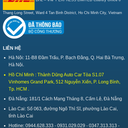
Thang Long Street, Ward 4 Tan Binh District, Ho Chi Minh City, Vietnam
LIÊN HỆ
Hà Nội: 11-B8 Đầm Trấu, P. Bạch Đằng, Q. Hai Bà Trưng,
Hà Nội.
Hồ Chí Minh : Thành Dũng Auto Car Tòa S1.07
Vinhomes Grand Park, 512 Nguyễn Xiển, P. Long Bình,
Tp. HCM .
Đà Nẵng: 181/1 Cách Mạng Tháng 8, Cẩm Lệ, Đà Nẵng
Lào Cai: Số 063, đường Ngô Thì Sĩ, phường Lào Cai,
tỉnh Lào Cai
Hotline: 0944.628.333 - 0931.029.029 - 0347.313.313 -