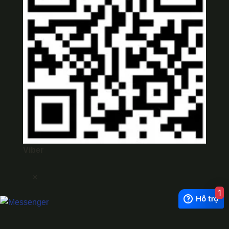
Viber
×
1