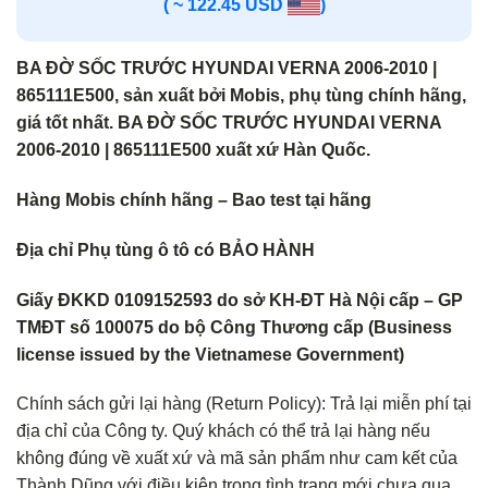
( ~ 122.45 USD
)
BA ĐỜ SỐC TRƯỚC HYUNDAI VERNA 2006-2010 |
865111E500, sản xuất bởi Mobis, phụ tùng chính hãng,
giá tốt nhất. BA ĐỜ SỐC TRƯỚC HYUNDAI VERNA
2006-2010 | 865111E500 xuất xứ Hàn Quốc.
Hàng Mobis chính hãng – Bao test tại hãng
Địa chỉ Phụ tùng ô tô có BẢO HÀNH
Giấy ĐKKD 0109152593 do sở KH-ĐT Hà Nội cấp – GP
TMĐT số 100075 do bộ Công Thương cấp (Business
license issued by the Vietnamese Government)
Chính sách gửi lại hàng (Return Policy): Trả lại miễn phí tại
địa chỉ của Công ty. Quý khách có thể trả lại hàng nếu
không đúng về xuất xứ và mã sản phẩm như cam kết của
Thành Dũng với điều kiện trong tình trạng mới chưa qua