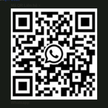
Mã QR Liên hệ
×
Whatsapp