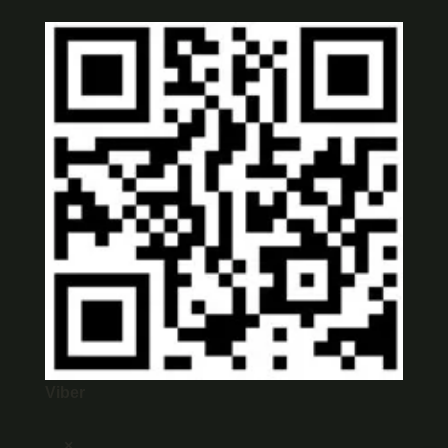
Viber
×