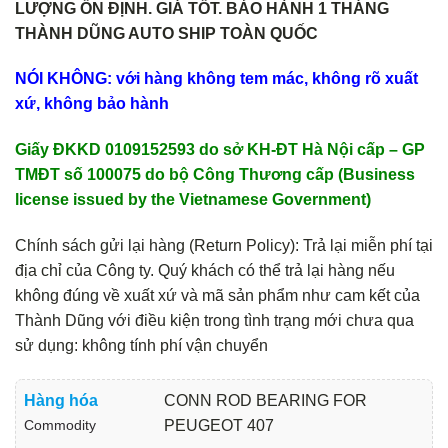
LƯỢNG ỔN ĐỊNH. GIÁ TỐT. BẢO HÀNH 1 THÁNG
THÀNH DŨNG AUTO SHIP TOÀN QUỐC
NÓI KHÔNG: với hàng không tem mác, không rõ xuất
xứ, không bảo hành
Giấy ĐKKD 0109152593 do sở KH-ĐT Hà Nội cấp – GP
TMĐT số 100075 do bộ Công Thương cấp (Business
license issued by the Vietnamese Government)
Chính sách gửi lại hàng (Return Policy): Trả lại miễn phí tại
địa chỉ của Công ty. Quý khách có thể trả lại hàng nếu
không đúng về xuất xứ và mã sản phẩm như cam kết của
Thành Dũng với điều kiện trong tình trạng mới chưa qua
sử dụng: không tính phí vận chuyển
Hàng hóa
CONN ROD BEARING FOR
Commodity
PEUGEOT 407