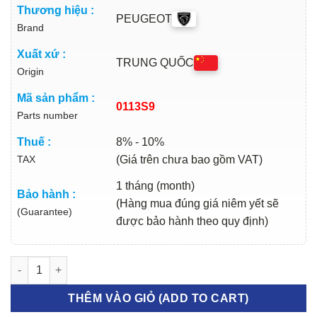
Thương hiệu :
PEUGEOT
Brand
Xuất xứ :
TRUNG QUỐC
Origin
Mã sản phẩm :
0113S9
Parts number
Thuế :
8% - 10%
TAX
(Giá trên chưa bao gồm VAT)
1 tháng (month)
Bảo hành :
(Hàng mua đúng giá niêm yết sẽ
(Guarantee)
được bảo hành theo quy định)
BẠC BIÊN BẠC BALIE PEUGEOT 408 2012 | 0113S9 số lượng
THÊM VÀO GIỎ (ADD TO CART)