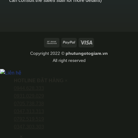
can consult the sales staff for more details)
Bank
PayPal
Visa
Transfer
Copyright 2022 ©
phutungotogiare.vn
All right reserved
HOTLINE ĐẶT HÀNG
×
0944.628.333
0931.029.029
0705.738.738
0347.313.313
0792.519.519
0347.303.303
×