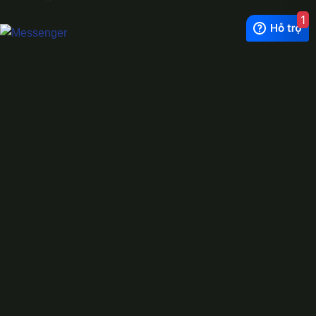
1
Exchange Rate
1 USD = 24.500 VNĐ
WhatsApp
0944628333