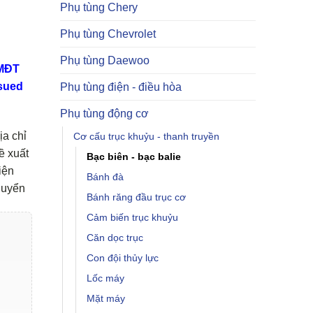
Phụ tùng Chery
Phụ tùng Chevrolet
Phụ tùng Daewoo
TMĐT
sued
Phụ tùng điện - điều hòa
Phụ tùng động cơ
ịa chỉ
Cơ cấu trục khuỷu - thanh truyền
ề xuất
Bạc biên - bạc balie
iện
Bánh đà
huyển
Bánh răng đầu trục cơ
Cảm biến trục khuỷu
Căn dọc trục
Con đội thủy lực
Lốc máy
Mặt máy