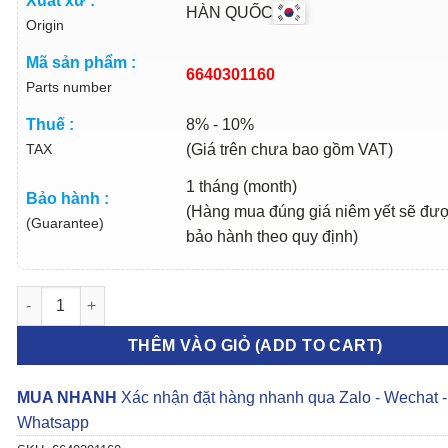
Xuất xứ :
HÀN QUỐC
Origin
Mã sản phẩm :
6640301160
Parts number
Thuế :
8% - 10%
TAX
(Giá trên chưa bao gồm VAT)
1 tháng (month)
Bảo hành :
(Hàng mua đúng giá niêm yết sẽ đư
(Guarantee)
bảo hành theo quy định)
BẠC BIÊN SSANGYONG KYRON 2006-2013 | 6640301160 số lượ
THÊM VÀO GIỎ (ADD TO CART)
MUA NHANH
Xác nhận đặt hàng nhanh qua Zalo - Wechat -
Whatsapp