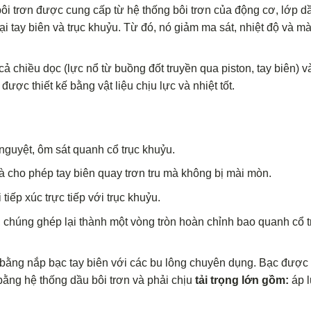
i trơn được cung cấp từ hệ thống bôi trơn của động cơ, lớp d
i tay biên và trục khuỷu. Từ đó, nó giảm ma sát, nhiệt độ và m
 cả chiều dọc (lực nổ từ buồng đốt truyền qua piston, tay biên) 
được thiết kế bằng vật liệu chịu lực và nhiệt tốt.
nguyệt, ôm sát quanh cổ trục khuỷu.
 cho phép tay biên quay trơn tru mà không bị mài mòn.
 tiếp xúc trực tiếp với trục khuỷu.
, chúng ghép lại thành một vòng tròn hoàn chỉnh bao quanh cổ t
i bằng nắp bạc tay biên với các bu lông chuyên dụng. Bạc được 
bằng hệ thống dầu bôi trơn và phải chịu
tải trọng lớn gồm:
áp l