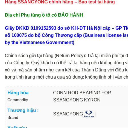
Hàng SSANGYONG chính hãng – Bao test tại hãng
Địa chỉ Phụ tùng ô tô có BẢO HÀNH
Giấy ĐKKD 0109152593 do sở KH-ĐT Hà Nội cấp – GP 
số 100075 do bộ Công Thương cấp (Business license is
by the Vietnamese Government)
Chính sách gửi lại hàng (Return Policy): Trả lại miễn phí tại đ
của Công ty. Quý khách có thể trả lại hàng nếu không đúng v
xứ và mã sản phẩm như cam kết của Thành Dũng với điều k
trong tình trạng mới chưa qua sử dụng: không tính phí vận c
Hàng hóa
CONN ROD BEARING FOR
Commodity
SSANGYONG KYRON
Thương hiệu :
SSANGYONG
Brand