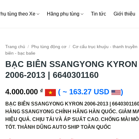
hụ tùng theo Xe
Hãng phụ tùng
Tin tức
Giới thiệu
Trang chủ
/
Phụ tùng động cơ
/
Cơ cấu trục khuỷu - thanh truyền
biên - bạc balie
BẠC BIÊN SSANGYONG KYRON
2006-2013 | 6640301160
4.000.000
( ~ 163.27 USD
)
₫
BẠC BIÊN SSANGYONG KYRON 2006-2013 | 6640301160
HÀNG SSANGYONG CHÍNH HÃNG HÀN QUỐC. GIẢM MA
HIỆU QUẢ. CHỊU TẢI VÀ ÁP SUẤT CAO. CHỐNG MÀI M
TỐT. THÀNH DŨNG AUTO SHIP TOÀN QUỐC