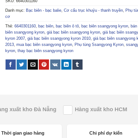
SKU:
6640301160
Danh mục:
Bạc biên - bạc balie
,
Cơ cấu trục khuỷu - thanh truyền
,
Phụ tù
cơ
Thẻ:
6640301160
,
bạc biên
,
bạc biên ô tô
,
bạc biên ssangyong kyron
,
bán
biên ssangyong kyron
,
giá bạc biên ssangyong kyron
,
giá bạc biên ssang
kyron 2007
,
giá bạc biên ssangyong kyron 2010
,
giá bạc biên ssangyong 
2013
,
mua bạc biên ssangyong kyron
,
Phụ tùng Ssangyong Kyron
,
ssang
kyron
,
thay bạc biên ssangyong kyron
àng xuất kho Đà Nẵng
Hàng xuất kho HCM
Thời gian giao hàng
Chi phí dự kiến