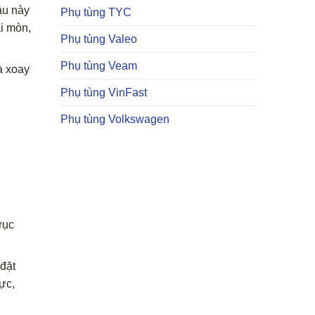
ầu này
Phụ tùng TYC
ài mòn,
Phụ tùng Valeo
Phụ tùng Veam
và xoay
Phụ tùng VinFast
Phụ tùng Volkswagen
rục
đặt
ực,