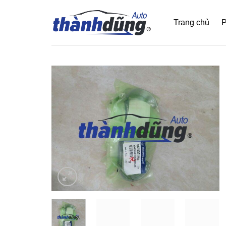
Bỏ
qua
Trang chủ
P
nội
dung