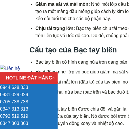
Giảm ma sát và mài mòn:
Nhờ một lớp dầu bô
tạo ra một màng dầu mỏng giúp cách ly kim loạ
kéo dài tuổi thọ cho các bộ phận này.
Chịu tải trọng lớn:
Bạc tay biên chịu tải theo
tròn liên tục với tốc độ cao. Do đó, chúng phải 
Cấu tạo của Bạc tay biên
Bạc tay biên có hình dạng nửa tròn dạng bán 
Hoạt động như lớp vỏ bọc giúp giảm ma sát và
HOTLINE ĐẶT HÀNG
×
Được lắp tại mắt lớn (đầu to) của tay biên, nơi
0944.628.333
Khi lắp đủ hai nửa bạc (bạc trên và bạc dưới)
0931.029.029
khuỷu.
0705.738.738
0347.313.313
Mắt lớn của tay biên được chia đôi và gắn lạ
0792.519.519
trong hai nửa của tay biên. Nó được bôi trơn 
0347.303.303
lực kéo, chuyển động xoay và nhiệt độ cao.