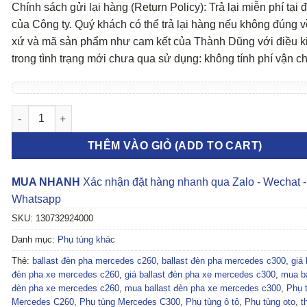
Chính sách gửi lại hàng (Return Policy): Trả lại miễn phí tại đ
của Công ty. Quý khách có thể trả lại hàng nếu không đúng v
xứ và mã sản phẩm như cam kết của Thành Dũng với điều k
trong tình trạng mới chưa qua sử dụng: không tính phí vận c
BALLAST ĐÈN PHA MERCEDES C260, C300, W204 số lượng
THÊM VÀO GIỎ (ADD TO CART)
MUA NHANH
Xác nhận đặt hàng nhanh qua Zalo - Wechat -
Whatsapp
SKU:
130732924000
Danh mục:
Phụ tùng khác
Thẻ:
ballast đèn pha mercedes c260
,
ballast đèn pha mercedes c300
,
giá 
đèn pha xe mercedes c260
,
giá ballast đèn pha xe mercedes c300
,
mua ba
đèn pha xe mercedes c260
,
mua ballast đèn pha xe mercedes c300
,
Phụ 
Mercedes C260
,
Phụ tùng Mercedes C300
,
Phụ tùng ô tô
,
Phụ tùng oto
,
t