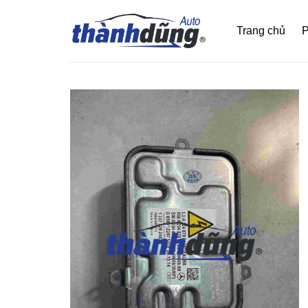
Bỏ
qua
Trang chủ
P
nội
dung