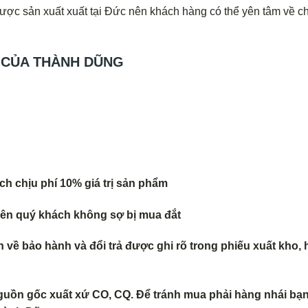
ược sản xuất xuất tại Đức nên khách hàng có thể yên tâm về c
 CỦA THÀNH DŨNG
h chịu phí 10% giá trị sản phẩm
 nên quý khách không s
ợ bị mua đắt
về bảo hành và đổi trả
được ghi rõ trong phiếu xuất kho, 
guồn gốc xuất xứ CO, CQ. Để tránh mua phải hàng nhái bạn