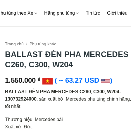
hụ tùng theo Xe
Hãng phụ tùng
Tin tức
Giới thiệu
Trang chủ
/
Phụ tùng khác
BALLAST ĐÈN PHA MERCEDES
C260, C300, W204
1.550.000
( ~ 63.27 USD
)
₫
BALLAST ĐÈN PHA MERCEDES C260, C300, W204-
130732924000
, sản xuất bởi Mercedes phụ tùng chính hãng,
tốt nhất
Thương hiệu: Mercedes bãi
Xuất xứ: Đức