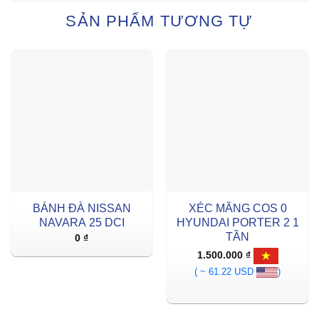
SẢN PHẨM TƯƠNG TỰ
BÁNH ĐÀ NISSAN
XÉC MĂNG COS 0
NAVARA 25 DCI
HYUNDAI PORTER 2 1
TẦN
0
₫
1.500.000
₫
( ~ 61.22 USD
)