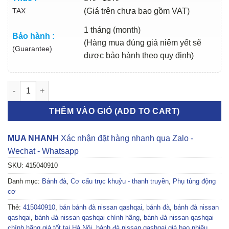
TAX
(Giá trên chưa bao gồm VAT)
1 tháng (month)
Bảo hành :
(Hàng mua đúng giá niêm yết sẽ
(Guarantee)
được bảo hành theo quy định)
BÁNH ĐÀ NISSAN QASHQAI 2008-2013 | 415040910 số lượng
THÊM VÀO GIỎ (ADD TO CART)
MUA NHANH
Xác nhận đặt hàng nhanh qua Zalo -
Wechat - Whatsapp
SKU:
415040910
Danh mục:
Bánh đà
,
Cơ cấu trục khuỷu - thanh truyền
,
Phụ tùng động
cơ
Thẻ:
415040910
,
bán bánh đà nissan qashqai
,
bánh đà
,
bánh đà nissan
qashqai
,
bánh đà nissan qashqai chính hãng
,
bánh đà nissan qashqai
chính hãng giá tốt tại Hà Nội
,
bánh đà nissan qashqai giá bao nhiêu
,