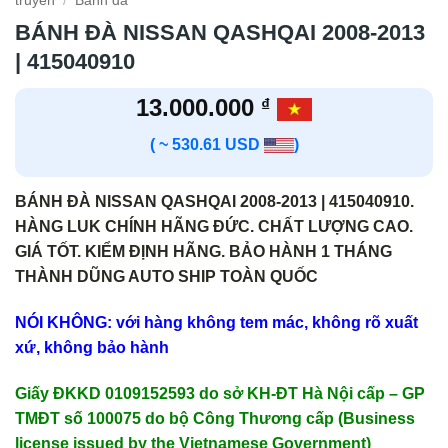
truyền
/
Bánh đà
BÁNH ĐÀ NISSAN QASHQAI 2008-2013
| 415040910
13.000.000
₫
( ~ 530.61 USD
)
BÁNH ĐÀ NISSAN QASHQAI 2008-2013 | 415040910.
HÀNG LUK CHÍNH HÃNG ĐỨC. CHẤT LƯỢNG CAO.
GIÁ TỐT. KIỂM ĐỊNH HÃNG. BẢO HÀNH 1 THÁNG
THÀNH DŨNG AUTO SHIP TOÀN QUỐC
NÓI KHÔNG: với hàng không tem mác, không rõ xuất
xứ, không bảo hành
Giấy ĐKKD 0109152593 do sở KH-ĐT Hà Nội cấp – GP
TMĐT số 100075 do bộ Công Thương cấp (Business
license issued by the Vietnamese Government)