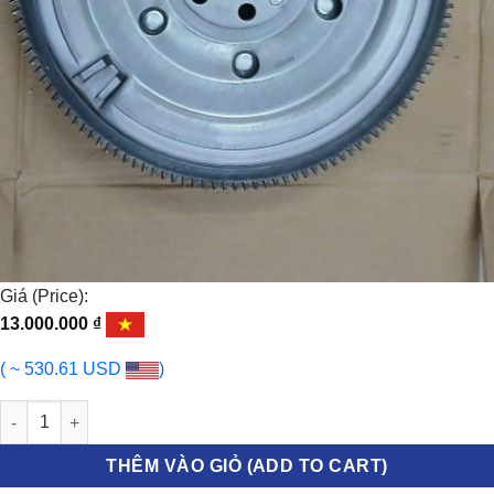
Giá (Price):
13.000.000
₫
( ~ 530.61 USD
)
BÁNH ĐÀ NISSAN QASHQAI 2008-2013 | 415040910 số lượng
THÊM VÀO GIỎ (ADD TO CART)