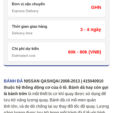
Đơn vị vận chuyển
GHN
Express Delivery
Thời gian giao hàng
3 - 4 ngày
Delivery time
Chi phí dự kiến
60k - 80k (VNĐ)
Estimated cost
BÁNH ĐÀ
NISSAN QASHQAI 2008-2013 | 415040910
thuộc hệ thống động cơ của ô tô.
Bánh đà hay còn gọi
là bánh trớn
là một thiết bị cơ khí quay được sử dụng để
lưu trữ năng lượng quay. Bánh đà có mô-men quán
tính lớn, và do đó chống lại sự thay đổi tốc độ quay. Lượng
năng lượng được lưu trữ trong một bánh đà tỉ lệ với bình