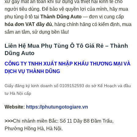
xứ gây mất an toàn khi sử dụng và thiệt hại kinh tế cho
người tiêu dùng. Để bảo vệ quyền lợi của mình, hãy mua
phụ tùng ô tô tại
Thành Dũng Auto
— đơn vị cung cấp
hóa đơn VAT đầy đủ
, hàng chính hãng có kiểm định, mua
sắm an tâm, sử dụng bền lâu!
Liên Hệ Mua Phụ Tùng Ô Tô Giá Rẻ – Thành
Dũng Auto
CÔNG TY TNHH XUẤT NHẬP KHẨU THƯƠNG MẠI VÀ
DỊCH VỤ THÀNH DŨNG
Giấy đăng ký kinh doanh số 0109152593 do sở Kế Hoạch và đầu
tư Hà Nội cấp
Website:
https://phutungotogiare.vn
>>>
Chi nhánh miền Bắc: Số 11 Dãy B8 Đầm Trấu,
Phường Hồng Hà, Hà Nội.