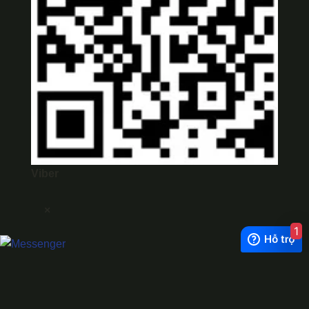
Viber
×
1