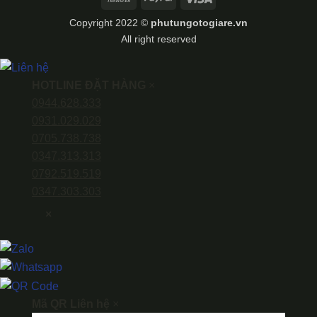
Transfer
Copyright 2022 ©
phutungotogiare.vn
All right reserved
HOTLINE ĐẶT HÀNG
×
0944.628.333
0931.029.029
0705.738.738
0347.313.313
0792.519.519
0347.303.303
×
Mã QR Liên hệ
×