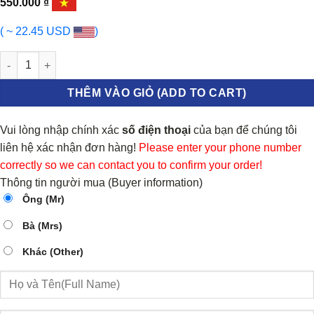
550.000
₫
( ~ 22.45 USD
)
BÁT BÈO GIẢM XÓC FORD FOCUS số lượng
THÊM VÀO GIỎ (ADD TO CART)
Vui lòng nhập chính xác
số điện thoại
của bạn để chúng tôi
liên hệ xác nhận đơn hàng!
Please enter your phone number
correctly so we can contact you to confirm your order!
Thông tin người mua (Buyer information)
Ông (Mr)
Bà (Mrs)
Khác (Other)