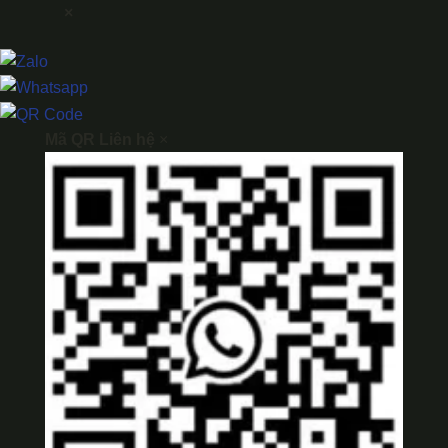
×
Mã QR Liên hệ
×