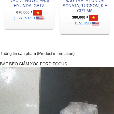
NHÚN TRƯỚC PHẢI
SAU TRÁI HYUNDAI
HYUNDAI GETZ
SONATA, TUCSON, KIA
OPTIMA
670.000
₫
380.000
₫
( ~ 27.35 USD
)
( ~ 15.51 USD
)
Thông tin sản phẩm (Product information)
BÁT BÈO GIẢM XÓC FORD FOCUS