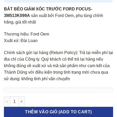
BÁT BÈO GIẢM XÓC TRƯỚC FORD FOCUS-
3M513K099A
sản xuất bởi Ford Oem, phụ tùng chính
hãng, giá tốt nhất
Thương hiệu: Ford Oem
Xuất xứ: Đài Loan
Chính sách gửi lại hàng (Return Policy): Trả lại miễn phí tại
địa chỉ của Công ty. Quý khách có thể trả lại hàng nếu
không đúng về xuất xứ và mã sản phẩm như cam kết của
Thành Dũng với điều kiện trong tình trạng mới chưa qua
sử dụng: không tính phí vận chuyển
BÁT BÈO GIẢM XÓC FORD FOCUS số lượng
THÊM VÀO GIỎ (ADD TO CART)