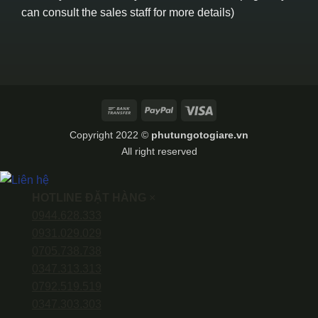
can consult the sales staff for more details)
Bank
PayPal
Visa
Transfer
Copyright 2022 ©
phutungotogiare.vn
All right reserved
HOTLINE ĐẶT HÀNG
×
0944.628.333
0931.029.029
0705.738.738
0347.313.313
0792.519.519
0347.303.303