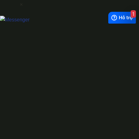
×
1
Exchange Rate
1 USD = 24.500 VNĐ
WhatsApp
0944628333