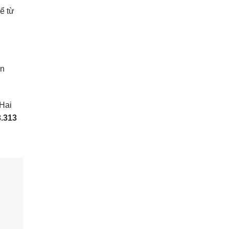
ể từ
ên
 Hai
3.313