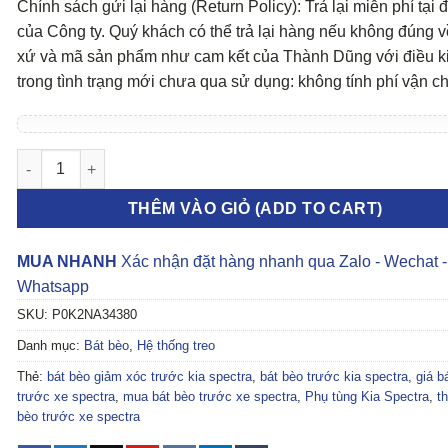
Chính sách gửi lại hàng (Return Policy): Trả lại miễn phí tại đ
của Công ty. Quý khách có thể trả lại hàng nếu không đúng v
xứ và mã sản phẩm như cam kết của Thành Dũng với điều k
trong tình trạng mới chưa qua sử dụng: không tính phí vận c
BÁT BÈO GIẢM XÓC TRƯỚC KIA SPECTRA số lượng
THÊM VÀO GIỎ (ADD TO CART)
MUA NHANH
Xác nhận đặt hàng nhanh qua Zalo - Wechat -
Whatsapp
SKU:
P0K2NA34380
Danh mục:
Bát bèo
,
Hệ thống treo
Thẻ:
bát bèo giảm xóc trước kia spectra
,
bát bèo trước kia spectra
,
giá b
trước xe spectra
,
mua bát bèo trước xe spectra
,
Phụ tùng Kia Spectra
,
t
bèo trước xe spectra