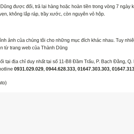
ũng được đổi, trả lại hàng hoặc hoàn tiền trong vòng 7 ngày k
ẹn, không lắp ráp, trầy xước, còn nguyên vỏ hộp.
hình ảnh của chúng tôi cho những mục đích khác nhau. Tuy nhi
ồn từ trang web của Thành Dũng
i tại địa chỉ duy nhất tại số 11-B8 Đầm Trấu, P. Bạch Đằng, Q.
hotline
0931.029.029, 0944.628.333, 01647.303.303, 01647.31
to)