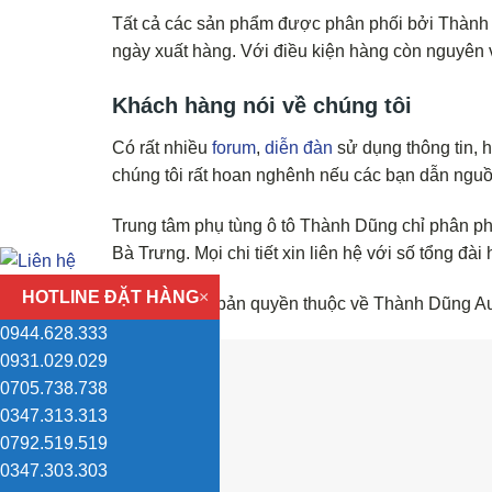
Tất cả các sản phẩm được phân phối bởi Thành D
ngày xuất hàng. Với điều kiện hàng còn nguyên v
Khách hàng nói về chúng tôi
Có rất nhiều
forum
,
diễn đàn
sử dụng thông tin, 
chúng tôi rất hoan nghênh nếu các bạn dẫn ngu
Trung tâm phụ tùng ô tô Thành Dũng chỉ phân phố
Bà Trưng. Mọi chi tiết xin liên hệ với số tổng đài 
HOTLINE ĐẶT HÀNG
×
(Hình ảnh có bản quyền thuộc về Thành Dũng Au
0944.628.333
0931.029.029
0705.738.738
0347.313.313
0792.519.519
0347.303.303