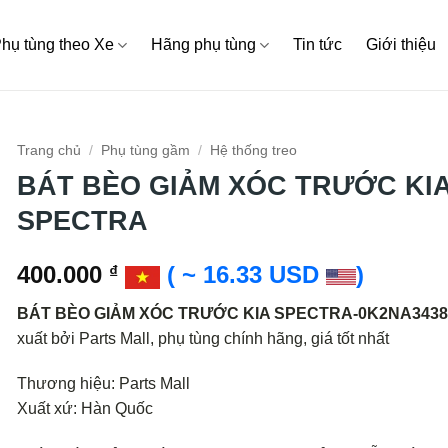
hụ tùng theo Xe
Hãng phụ tùng
Tin tức
Giới thiệu
Trang chủ
/
Phụ tùng gầm
/
Hệ thống treo
BÁT BÈO GIẢM XÓC TRƯỚC KI
SPECTRA
400.000
( ~ 16.33 USD
)
₫
BÁT BÈO GIẢM XÓC TRƯỚC KIA SPECTRA-0K2NA3438
xuất bởi Parts Mall, phụ tùng chính hãng, giá tốt nhất
Thương hiệu: Parts Mall
Xuất xứ: Hàn Quốc