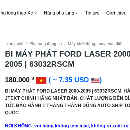
hụ tùng theo Xe
Hãng phụ tùng
Tin tức
Giới thiệu
Trang chủ
/
Phụ tùng động cơ
/
Máy khởi động, máy phát điện
BI MÁY PHÁT FORD LASER 2000
2005 | 63032RSCM
180.000
( ~ 7.35 USD
)
₫
BI MÁY PHÁT FORD LASER 2000-2005 | 63032RSCM. H
JTEKT CHÍNH HÃNG NHẬT BẢN. CHẤT LƯỢNG BỀN BỈ.
TỐT. BẢO HÀNH 1 THÁNG THÀNH DŨNG AUTO SHIP T
QUỐC
NÓI KHÔNG: với hàng không tem mác, không rõ xuất xứ