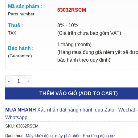
Mã sản phẩm :
63032RSCM
Parts number
Thuế :
8% - 10%
TAX
(Giá trên chưa bao gồm VAT)
1 tháng (month)
Bảo hành :
(Hàng mua đúng giá niêm yết sẽ đư
(Guarantee)
bảo hành theo quy định)
BI MÁY PHÁT FORD LASER 2000-2005 | 63032RSCM số lượng
THÊM VÀO GIỎ (ADD TO CART)
MUA NHANH
Xác nhận đặt hàng nhanh qua Zalo - Wechat -
Whatsapp
SKU:
63032RSCM
Danh mục:
Máy khởi động, máy phát điện
,
Phụ tùng động cơ