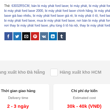
Thẻ:
63032RSCM
,
bán bi máy phát ford laser
,
bi máy phát
,
bi máy phát for
bi máy phát ford laser 2000
,
bi máy phát ford laser chính hãng
,
bi máy phá
laser giá bao nhiêu
,
bi máy phát ford laser giá rẻ
,
bi máy phát ô tô
,
ford las
bi máy phát ford laser
,
mua bi máy phát ford laser
,
nơi bán bi máy phát for
nơi thay bi máy phát ford laser
,
phụ tùng ô tô hà nội
,
thay bi máy phát ford
àng xuất kho Đà Nẵng
Hàng xuất kho HCM
Thời gian giao hàng
Chi phí dự kiến
Delivery time
Estimated cost
2 - 3 ngày
30k - 40k (VNĐ)