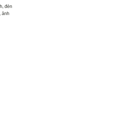
h, đèn
, ảnh