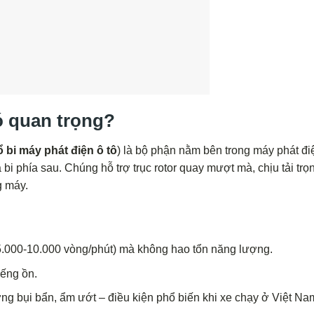
nó quan trọng?
ổ bi máy phát điện ô tô
) là bộ phận nằm bên trong máy phát đi
à bi phía sau. Chúng hỗ trợ trục rotor quay mượt mà, chịu tải trọ
g máy.
5.000-10.000 vòng/phút) mà không hao tổn năng lượng.
iếng ồn.
ờng bụi bẩn, ẩm ướt – điều kiện phổ biến khi xe chạy ở Việt Na