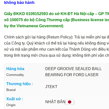
không bảo hành
Giấy ĐKKD 0109152593 do sở KH-ĐT Hà Nội cấp – GP 
số 100075 do bộ Công Thương cấp (Business license is
by the Vietnamese Government)
Chính sách gửi lại hàng (Return Policy): Trả lại miễn phí tại đ
của Công ty. Quý khách có thể trả lại hàng nếu không đúng v
xứ và mã sản phẩm như cam kết của Thành Dũng với điều k
trong tình trạng mới chưa qua sử dụng: không tính phí vận c
Hàng hóa
DEEP GROOVE SEALED BALL
Commodity
BEARING FOR FORD LASER
Thương hiệu :
JTEKT
Brand
Xuất xứ :
NHẬT BẢN
Origin