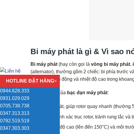
Bi máy phát là gì & Vì sao 
Bi máy phát
(hay còn gọi là
vòng bi máy phát
,
(alternator), thường gồm 2 chiếc: bi phía trước v
dây đai truyền động và nhiệt độ cao trong khoan
HOTLINE ĐẶT HÀNG
×
0944.628.333
Vai trò chính của
bạc đạn máy phát
:
0931.029.029
0705.738.738
Giảm ma sát, giúp rotor quay nhanh (thường 
0347.313.313
Định vị chính xác trục rotor, tránh rung lắc và t
0792.519.519
Chịu nhiệt độ cao (lên đến 150°C) và môi trư
0347.303.303