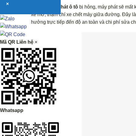
×
Nếu
bi máy phát ô tô
bị hỏng, máy phát sẽ mất 
xe mờ, thậm chí xe chết máy giữa đường. Đây là
hưởng trực tiếp đến độ an toàn và chi phí sửa ch
Mã QR Liên hệ
×
Whatsapp