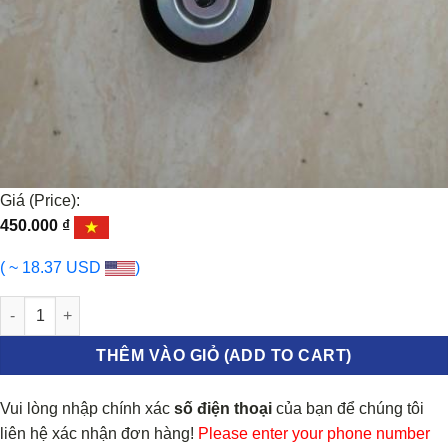
Giá (Price):
450.000
₫
( ~ 18.37 USD
)
BI TỲ TỔNG KIA CARENS 2.0 2006-2012 | 2528727001 số lượng
THÊM VÀO GIỎ (ADD TO CART)
Vui lòng nhập chính xác
số điện thoại
của bạn để chúng tôi
liên hệ xác nhận đơn hàng!
Please enter your phone number