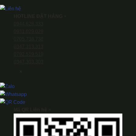
HOTLINE ĐẶT HÀNG
×
0944.628.333
0931.029.029
0705.738.738
0347.313.313
0792.519.519
0347.303.303
×
Mã QR Liên hệ
×