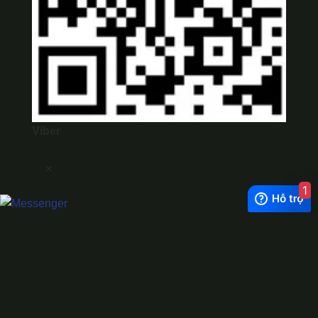
Viber
×
1
Exchange Rate
1 USD = 24.500 VNĐ