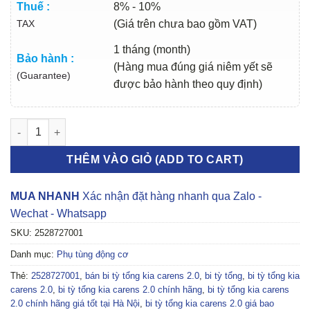
Thuế :
8% - 10%
TAX
(Giá trên chưa bao gồm VAT)
1 tháng (month)
Bảo hành :
(Hàng mua đúng giá niêm yết sẽ
(Guarantee)
được bảo hành theo quy định)
BI TỲ TỔNG KIA CARENS 2.0 2006-2012 | 2528727001 số lượng
THÊM VÀO GIỎ (ADD TO CART)
MUA NHANH
Xác nhận đặt hàng nhanh qua Zalo -
Wechat - Whatsapp
SKU:
2528727001
Danh mục:
Phụ tùng động cơ
Thẻ:
2528727001
,
bán bi tỳ tổng kia carens 2.0
,
bi tỳ tổng
,
bi tỳ tổng kia
carens 2.0
,
bi tỳ tổng kia carens 2.0 chính hãng
,
bi tỳ tổng kia carens
2.0 chính hãng giá tốt tại Hà Nội
,
bi tỳ tổng kia carens 2.0 giá bao