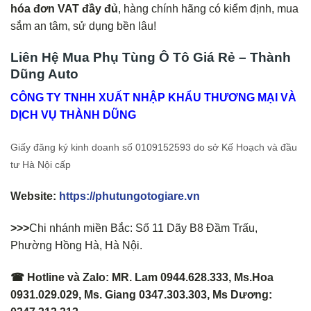
hóa đơn VAT đầy đủ
, hàng chính hãng có kiểm định, mua
sắm an tâm, sử dụng bền lâu!
Liên Hệ Mua Phụ Tùng Ô Tô Giá Rẻ – Thành
Dũng Auto
CÔNG TY TNHH XUẤT NHẬP KHẨU THƯƠNG MẠI VÀ
DỊCH VỤ THÀNH DŨNG
Giấy đăng ký kinh doanh số 0109152593 do sở Kế Hoạch và đầu
tư Hà Nội cấp
Website:
https://phutungotogiare.vn
>>>
Chi nhánh miền Bắc: Số 11 Dãy B8 Đầm Trấu,
Phường Hồng Hà, Hà Nội.
☎ Hotline và Zalo: MR. Lam 0944.628.333, Ms.Hoa
0931.029.029, Ms. Giang 0347.303.303, Ms Dương: