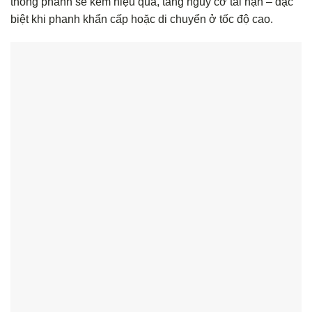
thống phanh sẽ kém hiệu quả, tăng nguy cơ tai nạn – đặc
biệt khi phanh khẩn cấp hoặc di chuyển ở tốc độ cao.