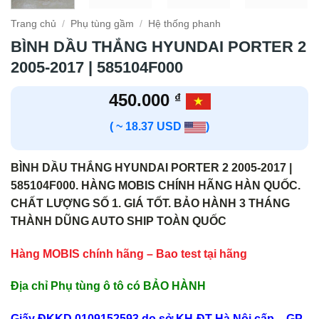
Trang chủ
/
Phụ tùng gầm
/
Hệ thống phanh
BÌNH DẦU THẮNG HYUNDAI PORTER 2
2005-2017 | 585104F000
450.000
₫
( ~ 18.37 USD
)
BÌNH DẦU THẮNG HYUNDAI PORTER 2 2005-2017 |
585104F000. HÀNG MOBIS CHÍNH HÃNG HÀN QUỐC.
CHẤT LƯỢNG SỐ 1. GIÁ TỐT. BẢO HÀNH 3 THÁNG
THÀNH DŨNG AUTO SHIP TOÀN QUỐC
Hàng MOBIS chính hãng – Bao test tại hãng
Địa chỉ Phụ tùng ô tô có BẢO HÀNH
Giấy ĐKKD 0109152593 do sở KH-ĐT Hà Nội cấp – GP