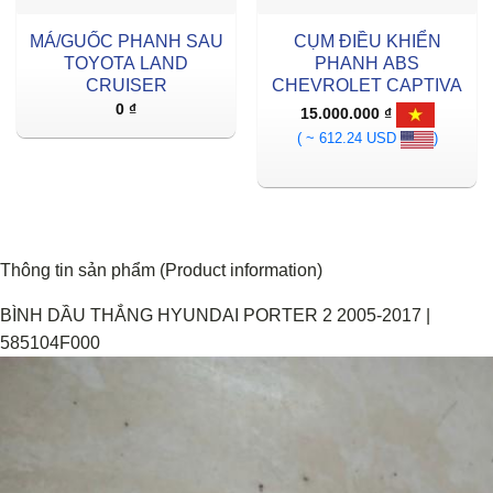
MÁ/GUỐC PHANH SAU
CỤM ĐIỀU KHIỂN
TOYOTA LAND
PHANH ABS
CRUISER
CHEVROLET CAPTIVA
0
₫
15.000.000
₫
( ~ 612.24 USD
)
Thông tin sản phẩm (Product information)
BÌNH DẦU THẮNG HYUNDAI PORTER 2 2005-2017 |
585104F000