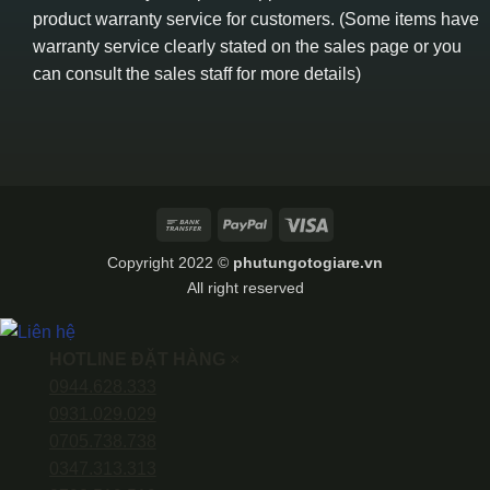
product warranty service for customers. (Some items have
warranty service clearly stated on the sales page or you
can consult the sales staff for more details)
Bank
PayPal
Visa
Transfer
Copyright 2022 ©
phutungotogiare.vn
All right reserved
HOTLINE ĐẶT HÀNG
×
0944.628.333
0931.029.029
0705.738.738
0347.313.313