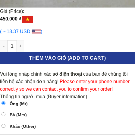
Giá (Price):
450.000
₫
( ~ 18.37 USD
)
BÌNH DẦU THẮNG HYUNDAI PORTER 2 2005-2017 | 585104F000 s
THÊM VÀO GIỎ (ADD TO CART)
Vui lòng nhập chính xác
số điện thoại
của bạn để chúng tôi
liên hệ xác nhận đơn hàng!
Please enter your phone number
correctly so we can contact you to confirm your order!
Thông tin người mua (Buyer information)
Ông (Mr)
Bà (Mrs)
Khác (Other)