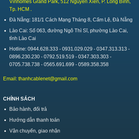
Vinhomes Grand Park, 512 Nguyễn Xiển, P. Long Bình,
Tp. HCM .
Đà Nẵng: 181/1 Cách Mạng Tháng 8, Cẩm Lệ, Đà Nẵng
Lào Cai: Số 063, đường Ngô Thì Sĩ, phường Lào Cai,
tỉnh Lào Cai
Hotline: 0944.628.333 - 0931.029.029 - 0347.313.313 -
0896.230.230 - 0792.519.519 - 0347.303.303 -
0705.738.738 - 0565.691.699 - 0589.358.358
Email:
thanhcablenet@gmail.com
CHÍNH SÁCH
Bảo hành, đổi trả
Hướng dẫn thanh toán
Vận chuyển, giao nhận