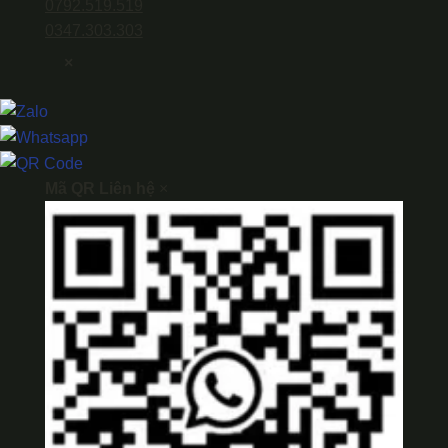
0792.519.519
0347.303.303
×
Mã QR Liên hệ
×