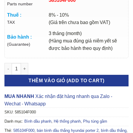
585104F000
Parts number
Thuế :
8% - 10%
TAX
(Giá trên chưa bao gồm VAT)
3 tháng (month)
Bảo hành :
(Hàng mua đúng giá niêm yết sẽ
(Guarantee)
được bảo hành theo quy định)
BÌNH DẦU THẮNG HYUNDAI PORTER 2 2005-2017 | 585104F000
THÊM VÀO GIỎ (ADD TO CART)
MUA NHANH
Xác nhận đặt hàng nhanh qua Zalo -
Wechat - Whatsapp
SKU:
585104F000
Danh mục:
Bình dầu phanh
,
Hệ thống phanh
,
Phụ tùng gầm
Thẻ:
585104F000
,
bán bình dầu thắng hyundai porter 2
,
bình dầu thắng
,