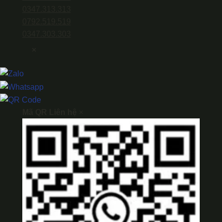
0347.313.313
0792.519.519
0347.303.303
×
Mã QR Liên hệ
×