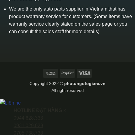
We are the only auto parts supplier in Vietnam that has
product warranty service for customers. (Some items have
warranty service clearly stated on the sales page or you
can consult the sales staff for more details)
Bank
PayPal
Visa
Transfer
Copyright 2022 ©
phutungotogiare.vn
All right reserved
HOTLINE ĐẶT HÀNG
×
0944.628.333
0931.029.029
0705.738.738