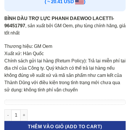
( ~ 20.41 USD
)
BÌNH DẦU TRỢ LỰC PHANH DAEWOO LACETTI-
96451797
, sản xuất bởi GM Oem, phụ tùng chính hãng, giá
tốt nhất
Thương hiệu: GM Oem
Xuất xứ: Hàn Quốc
Chính sách gửi lại hàng (Return Policy): Trả lại miễn phí tại
địa chỉ của Công ty. Quý khách có thể trả lại hàng nếu
không đúng về xuất xứ và mã sản phẩm như cam kết của
Thành Dũng với điều kiện trong tình trạng mới chưa qua
sử dụng: không tính phí vận chuyển
BÌNH DẦU TRỢ LỰC PHANH DAEWOO LACETTI số lượng
THÊM VÀO GIỎ (ADD TO CART)