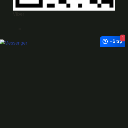
Viber
×
1
Exchange Rate
1 USD = 24.500 VNĐ