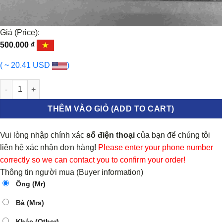
Giá (Price):
500.000
₫
( ~ 20.41 USD
)
BÌNH DẦU TRỢ LỰC PHANH DAEWOO LACETTI số lượng
THÊM VÀO GIỎ (ADD TO CART)
Vui lòng nhập chính xác
số điện thoại
của bạn để chúng tôi
liên hệ xác nhận đơn hàng!
Please enter your phone number
correctly so we can contact you to confirm your order!
Thông tin người mua (Buyer information)
Ông (Mr)
Bà (Mrs)
Khác (Other)