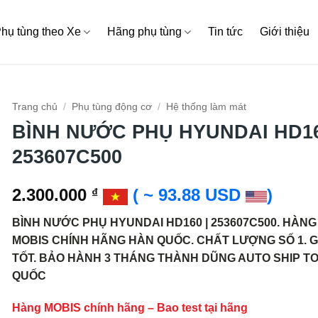
hụ tùng theo Xe
Hãng phụ tùng
Tin tức
Giới thiệu
Trang chủ
/
Phụ tùng động cơ
/
Hệ thống làm mát
BÌNH NƯỚC PHỤ HYUNDAI HD16
253607C500
2.300.000
( ~ 93.88 USD
)
₫
BÌNH NƯỚC PHỤ HYUNDAI HD160 | 253607C500. HÀNG
MOBIS CHÍNH HÃNG HÀN QUỐC. CHẤT LƯỢNG SỐ 1. G
TỐT. BẢO HÀNH 3 THÁNG THÀNH DŨNG AUTO SHIP T
QUỐC
Hàng MOBIS chính hãng – Bao test tại hãng