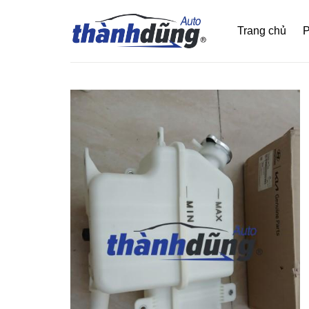
Bỏ
qua
Trang chủ
P
nội
dung