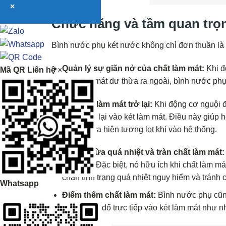
×
Chức năng và tầm quan trọ
Bình nước phụ két nước không chỉ đơn thuần là
Quản lý sự giãn nở của chất làm mát:
Khi đ
Mã QR Liên hệ
×
chất làm mát dư thừa ra ngoài, bình nước ph
Hút chất làm mát trở lại:
Khi động cơ nguội đ
dự trữ trở lại vào két làm mát. Điều này giúp 
ngăn ngừa hiện tượng lọt khí vào hệ thống.
Ngăn ngừa quá nhiệt và tràn chất làm mát
động cơ. Đặc biệt, nó hữu ích khi chất làm má
chặn tình trạng quá nhiệt nguy hiểm và tránh 
Whatsapp
Điểm thêm chất làm mát:
Bình nước phụ cũn
không nên đổ trực tiếp vào két làm mát như 