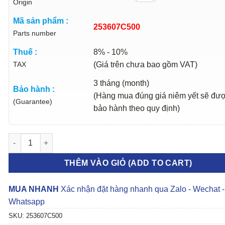
Origin
Mã sản phẩm :
253607C500
Parts number
Thuế :
8% - 10%
TAX
(Giá trên chưa bao gồm VAT)
3 tháng (month)
Bảo hành :
(Hàng mua đúng giá niêm yết sẽ đư
(Guarantee)
bảo hành theo quy định)
BÌNH NƯỚC PHỤ HYUNDAI HD160 | 253607C500 số lượng
THÊM VÀO GIỎ (ADD TO CART)
MUA NHANH
Xác nhận đặt hàng nhanh qua Zalo - Wechat -
Whatsapp
SKU:
253607C500