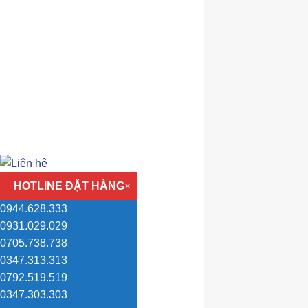
HOTLINE ĐẶT HÀNG
×
0944.628.333
0931.029.029
0705.738.738
0347.313.313
0792.519.519
0347.303.303