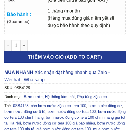
(Giá trên chưa bao gồm VAT)
1 tháng (month)
Bảo hành :
(Hàng mua đúng giá niêm yết sẽ
(Guarantee)
được bảo hành theo quy định)
BƠM NƯỚC ĐỘNG CƠ TERA 100 | 0SB4128 số lượng
THÊM VÀO GIỎ (ADD TO CART)
MUA NHANH
Xác nhận đặt hàng nhanh qua Zalo -
Wechat - Whatsapp
SKU:
0SB4128
Danh mục:
Bơm nước
,
Hệ thống làm mát
,
Phụ tùng động cơ
Thẻ:
0SB4128
,
bán bơm nước động cơ tera 100
,
bơm nước động cơ
,
bơm nước động cơ ô tô
,
bơm nước động cơ tera 100
,
bơm nước động
cơ tera 100 chính hãng
,
bơm nước động cơ tera 100 chính hãng giá tốt
tại Hà Nội
,
bơm nước động cơ tera 100 giá bao nhiêu
,
bơm nước động
cơ tera 100 giá rẻ
,
giá bơm nước động cơ tera 100
,
mua bơm nước