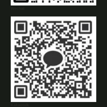
Wechat
Kakaotalk