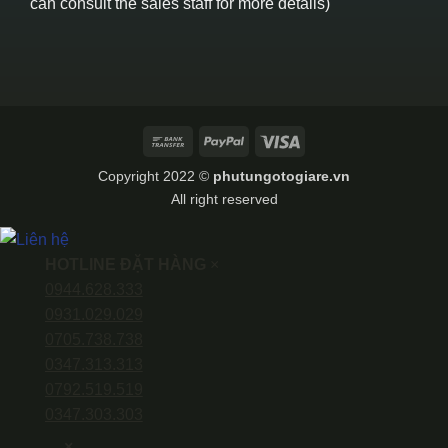
can consult the sales staff for more details)
Bank
PayPal
Visa
Transfer
Copyright 2022 ©
phutungotogiare.vn
All right reserved
HOTLINE ĐẶT HÀNG
×
0944.628.333
0931.029.029
0705.738.738
0347.313.313
0792.519.519
0347.303.303
×