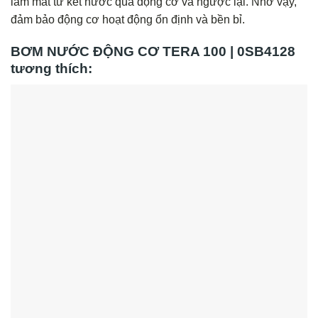
làm mát từ két nước qua động cơ và ngược lại. Nhờ vậy,
đảm bảo động cơ hoạt động ổn định và bền bỉ.
BƠM NƯỚC ĐỘNG CƠ TERA 100 | 0SB4128
tương thích: