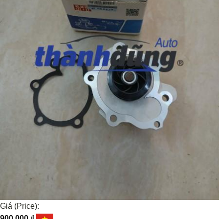
Giá (Price):
900.000
₫