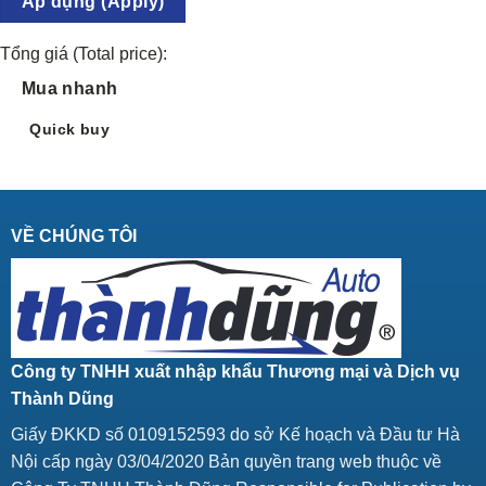
Áp dụng (Apply)
Tổng giá (Total price):
Mua nhanh
Quick buy
VỀ CHÚNG TÔI
Công ty TNHH xuất nhập khẩu Thương mại và Dịch vụ
Thành Dũng
Giấy ĐKKD số 0109152593 do sở Kế hoạch và Đầu tư Hà
Nội cấp ngày 03/04/2020 Bản quyền trang web thuộc về