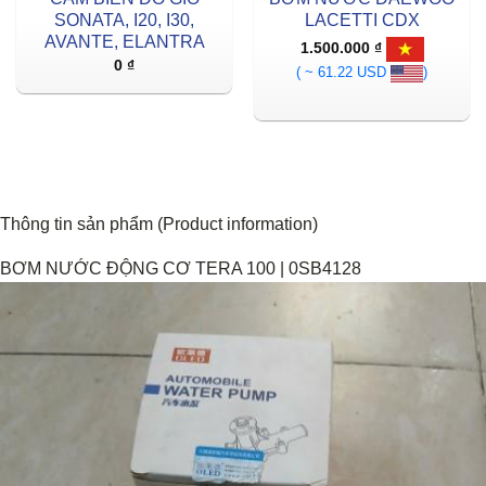
SONATA, I20, I30,
LACETTI CDX
AVANTE, ELANTRA
1.500.000
₫
0
₫
( ~ 61.22 USD
)
Thông tin sản phẩm (Product information)
BƠM NƯỚC ĐỘNG CƠ TERA 100 | 0SB4128