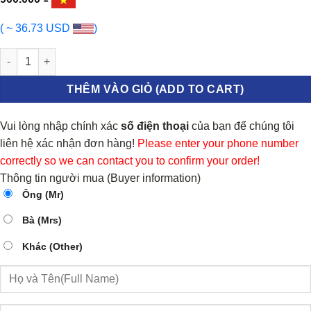
( ~ 36.73 USD
)
BƠM NƯỚC ĐỘNG CƠ TERA 100 | 0SB4128 số lượng
THÊM VÀO GIỎ (ADD TO CART)
Vui lòng nhập chính xác
số điện thoại
của bạn để chúng tôi
liên hệ xác nhận đơn hàng!
Please enter your phone number
correctly so we can contact you to confirm your order!
Thông tin người mua (Buyer information)
Ông (Mr)
Bà (Mrs)
Khác (Other)