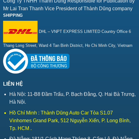
Công Ty TNHH Thành Dũng Responsible for Publication by
Mr Lai Tran Thanh Vice President of Thành Dũng company
SHIPPING
DHL – VNPT EXPRESS LIMITED Country Office 6
Thang Long Street, Ward 4 Tan Binh District, Ho Chi Minh City, Vietnam
LIÊN HỆ
Hà Nội: 11-B8 Đầm Trấu, P. Bạch Đằng, Q. Hai Bà Trưng,
Hà Nội.
Hồ Chí Minh : Thành Dũng Auto Car Tòa S1.07
Vinhomes Grand Park, 512 Nguyễn Xiển, P. Long Bình,
Tp. HCM .
Đà Nẵng: 181/1 Cách Mạng Tháng 8, Cẩm Lệ, Đà Nẵng