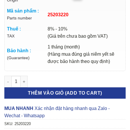
Origin
Mã sản phẩm :
25203220
Parts number
Thuế :
8% - 10%
TAX
(Giá trên chưa bao gồm VAT)
1 tháng (month)
Bảo hành :
(Hàng mua đúng giá niêm yết sẽ
(Guarantee)
được bảo hành theo quy định)
BƠM NƯỚC ĐỘNG CƠ VINFAST FADIL 2018-2022 | 25203220 số
THÊM VÀO GIỎ (ADD TO CART)
MUA NHANH
Xác nhận đặt hàng nhanh qua Zalo -
Wechat - Whatsapp
SKU:
25203220