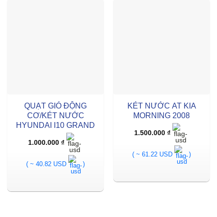
QUẠT GIÓ ĐỘNG
KÉT NƯỚC AT KIA
CƠ/KÉT NƯỚC
MORNING 2008
HYUNDAI I10 GRAND
1.500.000
₫
1.000.000
₫
( ~ 61.22 USD
)
( ~ 40.82 USD
)