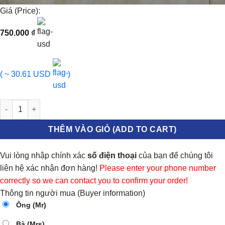
Giá (Price):
750.000
₫
( ~ 30.61 USD
)
BƠM NƯỚC ĐỘNG CƠ VINFAST FADIL 2018-2022 | 25203220 số l
THÊM VÀO GIỎ (ADD TO CART)
Vui lòng nhập chính xác
số điện thoại
của bạn để chúng tôi
liên hệ xác nhận đơn hàng!
Please enter your phone number
correctly so we can contact you to confirm your order!
Thông tin người mua (Buyer information)
Ông (Mr)
Bà (Mrs)