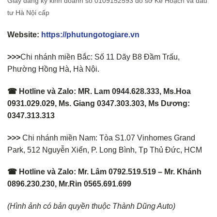
Giấy đăng ký kinh doanh số 0109152593 do sở Kế Hoạch và đầu
tư Hà Nội cấp
Website:
https://phutungotogiare.vn
>>>
Chi nhánh miền Bắc: Số 11 Dãy B8 Đầm Trấu,
Phường Hồng Hà, Hà Nội.
☎ Hotline và Zalo: MR. Lam 0944.628.333, Ms.Hoa
0931.029.029, Ms. Giang 0347.303.303, Ms Dương:
0347.313.313
>>>
Chi nhánh miền Nam: Tòa S1.07 Vinhomes Grand
Park, 512 Nguyễn Xiển, P. Long Bình, Tp Thủ Đức, HCM
☎ Hotline và Zalo: Mr. Lâm 0792.519.519 – Mr. Khánh
0896.230.230, Mr.Rin 0565.691.699
(Hình ảnh có bản quyền thuộc Thành Dũng Auto)