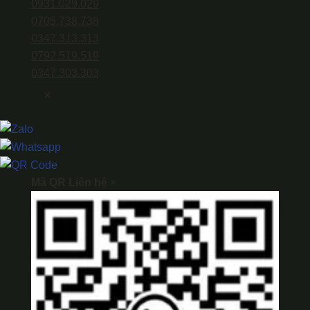
0931.029.029
0705.738.738
0347.313.313
0792.519.519
0347.303.303
×
Mã QR Liên hệ
×