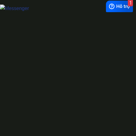
1
Exchange Rate
1 USD = 24.500 VNĐ
WhatsApp
0944628333