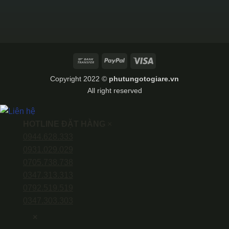
Bank
PayPal
Visa
Transfer
Copyright 2022 ©
phutungotogiare.vn
All right reserved
HOTLINE ĐẶT HÀNG
×
0944.628.333
0931.029.029
0705.738.738
0347.313.313
0792.519.519
0347.303.303
×