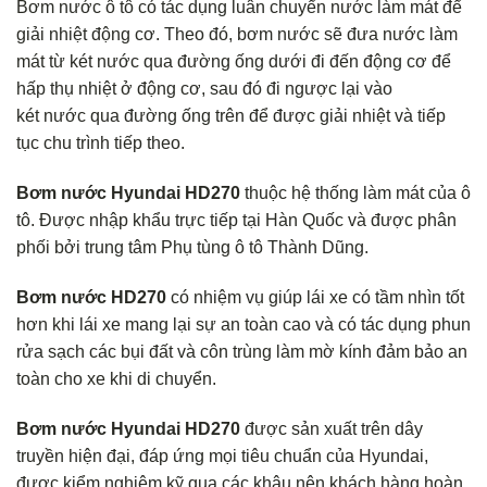
Bơm nước ô tô có tác dụng luân chuyển nước làm mát để
giải nhiệt động cơ. Theo đó, bơm nước sẽ đưa nước làm
mát từ két nước qua đường ống dưới đi đến động cơ để
hấp thụ nhiệt ở động cơ, sau đó đi ngược lại vào
két nước qua đường ống trên để được giải nhiệt và tiếp
tục chu trình tiếp theo.
Bơm nước Hyundai HD270
thuộc hệ thống làm mát của ô
tô. Được nhập khẩu trực tiếp tại Hàn Quốc và được phân
phối bởi trung tâm Phụ tùng ô tô Thành Dũng.
Bơm nước HD270
có nhiệm vụ giúp lái xe có tầm nhìn tốt
hơn khi lái xe mang lại sự an toàn cao và có tác dụng phun
rửa sạch các bụi đất và côn trùng làm mờ kính đảm bảo an
toàn cho xe khi di chuyển.
Bơm nước Hyundai HD270
được sản xuất trên dây
truyền hiện đại, đáp ứng mọi tiêu chuẩn của Hyundai,
được kiểm nghiệm kỹ qua các khâu nên khách hàng hoàn