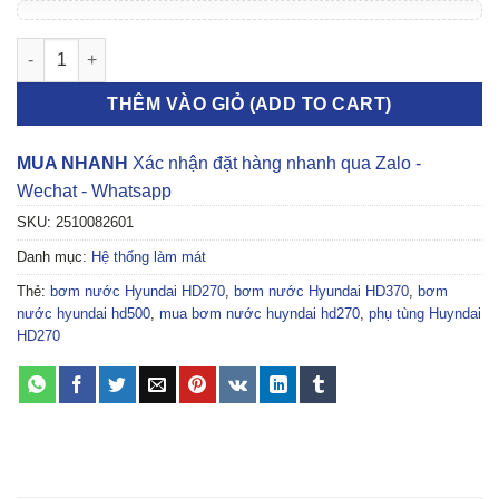
BƠM NƯỚC HYUNDAI HD270 số lượng
THÊM VÀO GIỎ (ADD TO CART)
MUA NHANH
Xác nhận đặt hàng nhanh qua Zalo -
Wechat - Whatsapp
SKU:
2510082601
Danh mục:
Hệ thống làm mát
Thẻ:
bơm nước Hyundai HD270
,
bơm nước Hyundai HD370
,
bơm
nước hyundai hd500
,
mua bơm nước huyndai hd270
,
phụ tùng Huyndai
HD270