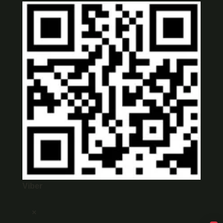
Viber
×