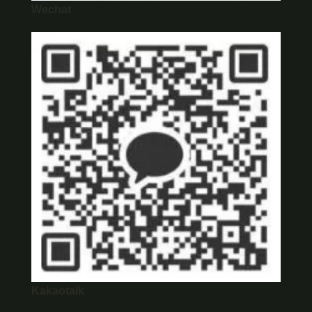
Wechat
Kakaotalk