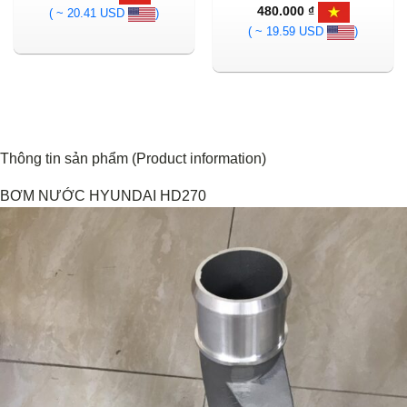
480.000
₫
( ~ 20.41 USD
)
( ~ 19.59 USD
)
Thông tin sản phẩm (Product information)
BƠM NƯỚC HYUNDAI HD270