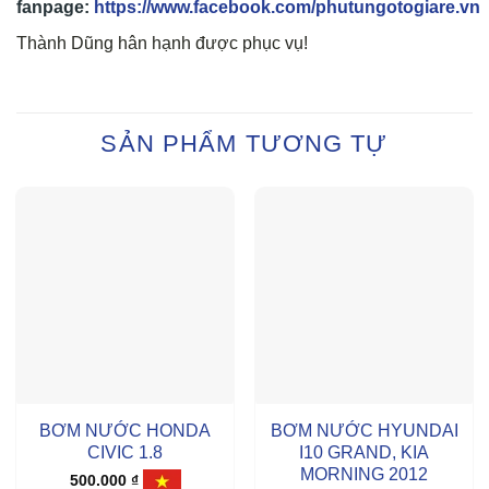
fanpage:
https://www.facebook.com/phutungotogiare.vn
Thành Dũng hân hạnh được phục vụ!
SẢN PHẨM TƯƠNG TỰ
BƠM NƯỚC HONDA
BƠM NƯỚC HYUNDAI
CIVIC 1.8
I10 GRAND, KIA
MORNING 2012
500.000
₫