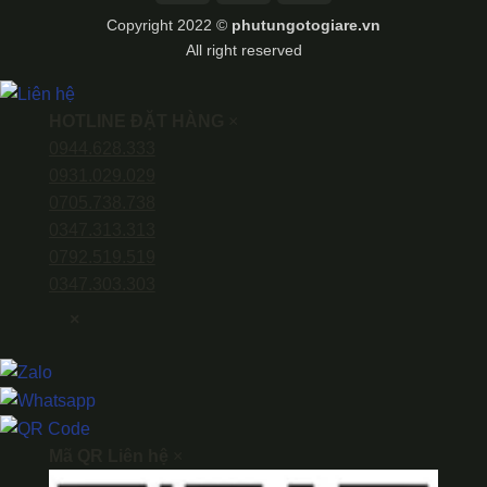
Transfer
Copyright 2022 ©
phutungotogiare.vn
All right reserved
HOTLINE ĐẶT HÀNG
×
0944.628.333
0931.029.029
0705.738.738
0347.313.313
0792.519.519
0347.303.303
×
Mã QR Liên hệ
×