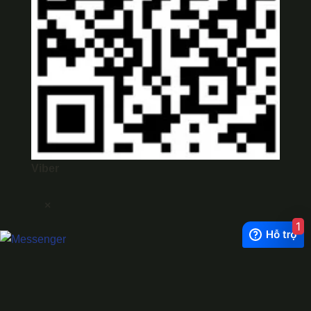
Viber
×
1