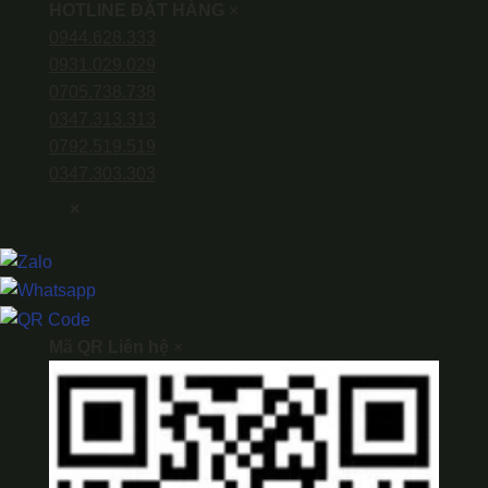
HOTLINE ĐẶT HÀNG
×
0944.628.333
0931.029.029
0705.738.738
0347.313.313
0792.519.519
0347.303.303
×
Mã QR Liên hệ
×