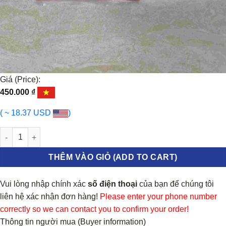
Giá (Price):
450.000
₫
( ~ 18.37 USD
)
BƠM NƯỚC RỬA KÍNH FORD RANGER số lượng
THÊM VÀO GIỎ (ADD TO CART)
Vui lòng nhập chính xác
số điện thoại
của bạn để chúng tôi
liên hệ xác nhận đơn hàng!
Please enter your phone number
correctly so we can contact you to confirm your order!
Thông tin người mua (Buyer information)