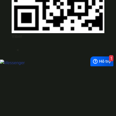
Viber
×
1
Exchange Rate
1 USD = 24.500 VNĐ