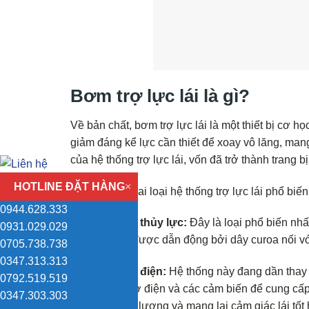
Bơm trợ lực lái là gì?
Về bản chất, bơm trợ lực lái là một thiết bị cơ h
giảm đáng kể lực cần thiết để xoay vô lăng, mang
của hệ thống trợ lực lái, vốn đã trở thành trang b
HOTLINE ĐẶT HÀNG
×
Hiện nay có hai loại hệ thống trợ lực lái phổ biến:
0944.628.333
Trợ lực lái thủy lực:
Đây là loại phổ biến nhấ
0931.029.029
Bơm này được dẫn động bởi dây curoa nối vớ
0705.738.738
0347.313.313
Trợ lực lái điện:
Hệ thống này đang dần thay 
0792.519.519
dùng mô-tơ điện và các cảm biến để cung cấp l
0347.303.303
thụ ít năng lượng và mang lại cảm giác lái tốt