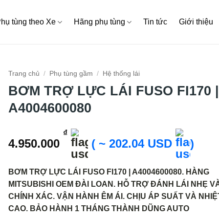
hụ tùng theo Xe
Hãng phụ tùng
Tin tức
Giới thiệu
Trang chủ
/
Phụ tùng gầm
/
Hệ thống lái
BƠM TRỢ LỰC LÁI FUSO FI170 |
A4004600080
₫
4.950.000
( ~ 202.04 USD
)
BƠM TRỢ LỰC LÁI FUSO FI170 | A4004600080. HÀNG
MITSUBISHI OEM ĐÀI LOAN. HỖ TRỢ ĐÁNH LÁI NHẸ V
CHÍNH XÁC. VẬN HÀNH ÊM ÁI. CHỊU ÁP SUẤT VÀ NHIỆ
CAO. BẢO HÀNH 1 THÁNG THÀNH DŨNG AUTO