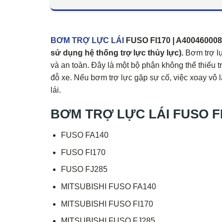
BƠM TRỢ LỰC LÁI
FUSO FI170 | A4004600080 
sử dụng hệ thống trợ lực thủy lực).
Bơm trợ lự
và an toàn. Đây là một bộ phận không thể thiếu tr
đỗ xe. Nếu bơm trợ lực gặp sự cố, việc xoay vô
lái.
BƠM TRỢ LỰC LÁI FUSO FI17
FUSO FA140
FUSO FI170
FUSO FJ285
MITSUBISHI FUSO FA140
MITSUBISHI FUSO FI170
MITSUBISHI FUSO FJ285