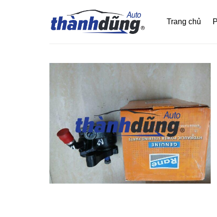
Bỏ
qua
Trang chủ
P
nội
dung