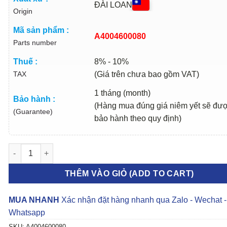
ĐÀI LOAN
Origin
Mã sản phẩm :
A4004600080
Parts number
Thuế :
8% - 10%
TAX
(Giá trên chưa bao gồm VAT)
1 tháng (month)
Bảo hành :
(Hàng mua đúng giá niêm yết sẽ đư
(Guarantee)
bảo hành theo quy định)
BƠM TRỢ LỰC LÁI FUSO FI170 | A4004600080 số lượng
THÊM VÀO GIỎ (ADD TO CART)
MUA NHANH
Xác nhận đặt hàng nhanh qua Zalo - Wechat -
Whatsapp
SKU:
A4004600080