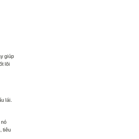
ày giúp
t lõi
u lái.
 nó
 tiêu