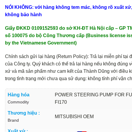
NÓI KHÔNG: với hàng không tem mác, không rõ xuất xứ
không bảo hành
Giấy ĐKKD 0109152593 do sở KH-ĐT Hà Nội cấp – GP 
số 100075 do bộ Công Thương cấp (Business license is
by the Vietnamese Government)
Chính sách gửi lại hàng (Return Policy): Trả lại miễn phí tại đ
của Công ty. Quý khách có thể trả lại hàng nếu không đúng v
xứ và mã sản phẩm như cam kết của Thành Dũng với điều k
trong tình trạng mới chưa qua sử dụng: không tính phí vận c
Hàng hóa
POWER STEERING PUMP FOR F
Commodity
FI170
Thương hiệu :
MITSUBISHI OEM
Brand
Xuất xứ :