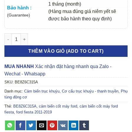
1 tháng (month)
Bảo hành :
(Hàng mua đúng giá niêm yết sẽ
(Guarantee)
được bảo hành theo quy định)
CẢM BIẾN CỐT MÁY FORD FIESTA 2011-2019 | BE8Z6C315A số 
THÊM VÀO GIỎ (ADD TO CART)
MUA NHANH
Xác nhận đặt hàng nhanh qua Zalo -
Wechat - Whatsapp
SKU:
BE8Z6C315A
Danh mục:
Cảm biến trục khuỷu
,
Cơ cấu trục khuỷu - thanh truyền
,
Phụ
tùng động cơ
Thẻ:
BE8Z6C315A
,
cảm biến cốt máy ford
,
cảm biến cốt máy ford
fiesta
,
ford fiesta 2011-2019