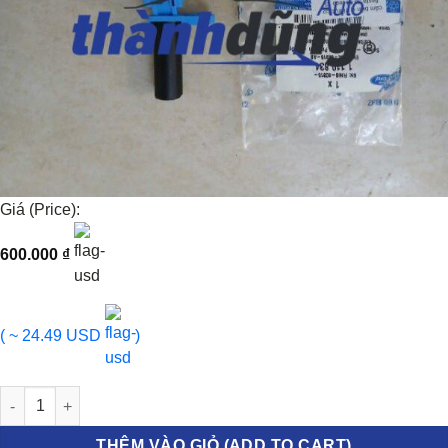
Giá (Price):
600.000
₫
( ~ 24.49 USD
)
CẢM BIẾN CỐT MÁY FORD FIESTA 2011-2019 | BE8Z6C315A số l
THÊM VÀO GIỎ (ADD TO CART)