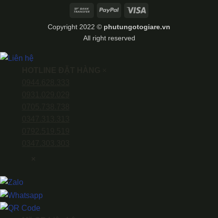
Bank
PayPal
Visa
Transfer
Copyright 2022 ©
phutungotogiare.vn
All right reserved
HOTLINE ĐẶT HÀNG
×
0944.628.333
0931.029.029
0705.738.738
0347.313.313
0792.519.519
0347.303.303
×