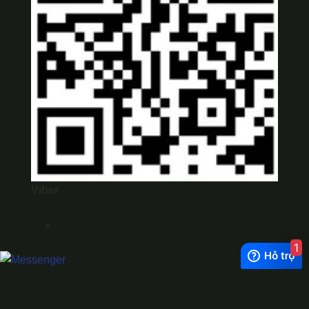
Viber
×
1