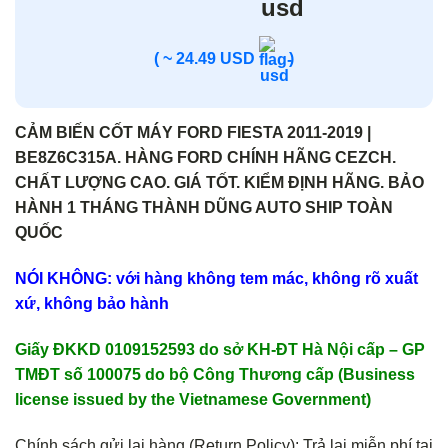
( ~ 24.49 USD
)
CẢM BIẾN CỐT MÁY FORD FIESTA 2011-2019 |
BE8Z6C315A. HÀNG FORD CHÍNH HÃNG CEZCH.
CHẤT LƯỢNG CAO. GIÁ TỐT. KIỂM ĐỊNH HÃNG. BẢO
HÀNH 1 THÁNG THÀNH DŨNG AUTO SHIP TOÀN
QUỐC
NÓI KHÔNG: với hàng không tem mác, không rõ xuất
xứ, không bảo hành
Giấy ĐKKD 0109152593 do sở KH-ĐT Hà Nội cấp – GP
TMĐT số 100075 do bộ Công Thương cấp (Business
license issued by the Vietnamese Government)
Chính sách gửi lại hàng (Return Policy): Trả lại miễn phí tại