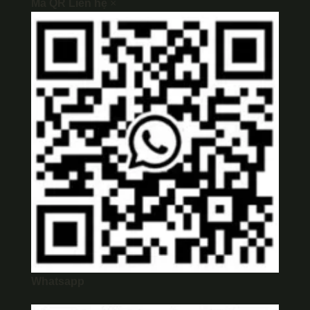
Mã QR Liên hệ
×
Whatsapp