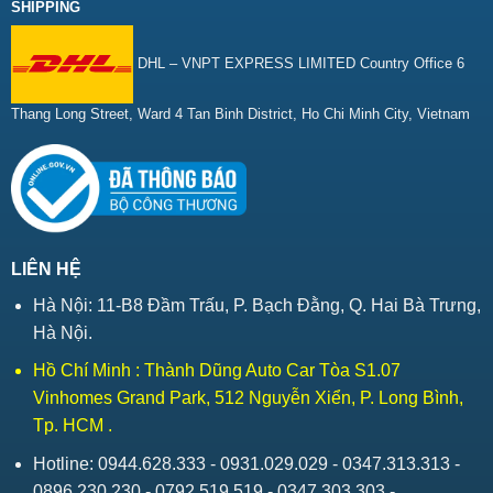
SHIPPING
DHL – VNPT EXPRESS LIMITED Country Office 6
Thang Long Street, Ward 4 Tan Binh District, Ho Chi Minh City, Vietnam
LIÊN HỆ
Hà Nội: 11-B8 Đầm Trấu, P. Bạch Đằng, Q. Hai Bà Trưng,
Hà Nội.
Hồ Chí Minh : Thành Dũng Auto Car Tòa S1.07
Vinhomes Grand Park, 512 Nguyễn Xiển, P. Long Bình,
Tp. HCM .
Hotline: 0944.628.333 - 0931.029.029 - 0347.313.313 -
0896.230.230 - 0792.519.519 - 0347.303.303 -