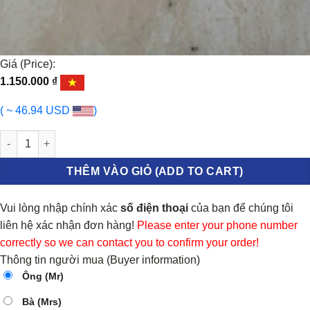
Giá (Price):
1.150.000
₫
( ~ 46.94 USD
)
CẢM BIẾN CỐT MÁY NISSAN JUKE 1.6 | 237311KC1A số lượng
THÊM VÀO GIỎ (ADD TO CART)
Vui lòng nhập chính xác
số điện thoại
của bạn để chúng tôi
liên hệ xác nhận đơn hàng!
Please enter your phone number
correctly so we can contact you to confirm your order!
Thông tin người mua (Buyer information)
Ông (Mr)
Bà (Mrs)