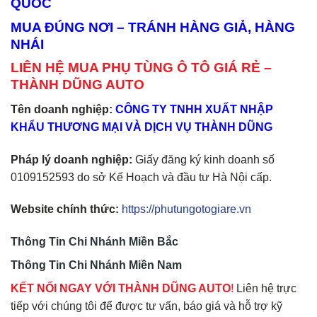
QUỐC
MUA ĐÚNG NƠI – TRÁNH HÀNG GIẢ, HÀNG
NHÁI
LIÊN HỆ MUA PHỤ TÙNG Ô TÔ GIÁ RẺ –
THÀNH DŨNG AUTO
Tên doanh nghiệp:
CÔNG TY TNHH XUẤT NHẬP
KHẨU THƯƠNG MẠI VÀ DỊCH VỤ THÀNH DŨNG
Pháp lý doanh nghiệp:
Giấy đăng ký kinh doanh số
0109152593 do sở Kế Hoạch và đầu tư Hà Nội cấp.
Website chính thức:
https://phutungotogiare.vn
Thông Tin Chi Nhánh Miền Bắc
Thông Tin Chi Nhánh Miền Nam
KẾT NỐI NGAY VỚI THÀNH DŨNG AUTO
!
Liên hệ trực
tiếp với chúng tôi để được tư vấn, báo giá và hỗ trợ kỹ