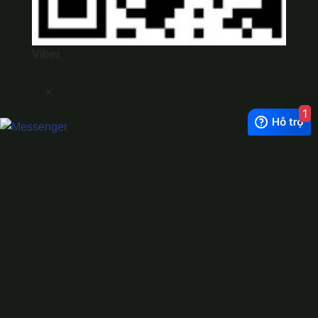
Viber
×
1
Exchange Rate
1 USD = 24.500 VNĐ