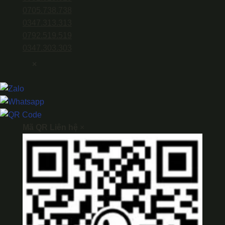
0705.738.738
0347.313.313
0792.519.519
0347.303.303
×
Mã QR Liên hệ
×