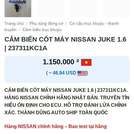
Trang chủ
/
Phụ tùng động cơ
/
Cơ cấu trục khuỷu - thanh
truyền
/
Cảm biến trục khuỷu
CẢM BIẾN CỐT MÁY NISSAN JUKE 1.6
| 237311KC1A
1.150.000
₫
( ~ 46.94 USD
)
CẢM BIẾN CỐT MÁY NISSAN JUKE 1.6 | 237311KC1A.
HÀNG NISSAN CHÍNH HÃNG NHẬT BẢN. TRUYỀN TÍN
HIỆU ỔN ĐỊNH CHO ECU. HỖ TRỢ ĐÁNH LỬA CHÍNH
XÁC. THÀNH DŨNG AUTO SHIP TOÀN QUỐC
Hàng NISSAN chính hãng – Bao test tại hãng