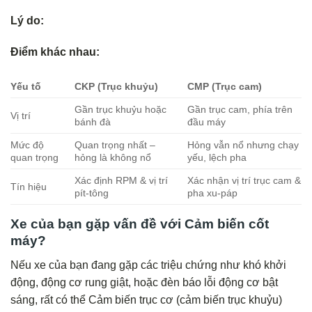
Lý do:
Điểm khác nhau:
Yếu tố
CKP (Trục khuỷu)
CMP (Trục cam)
Gần trục khuỷu hoặc
Gần trục cam, phía trên
Vị trí
bánh đà
đầu máy
Mức độ
Quan trọng nhất –
Hỏng vẫn nổ nhưng chạy
quan trọng
hỏng là không nổ
yếu, lệch pha
Xác định RPM & vị trí
Xác nhận vị trí trục cam &
Tín hiệu
pít-tông
pha xu-páp
Xe của bạn gặp vấn đề với Cảm biến cốt
máy?
Nếu xe của bạn đang gặp các triệu chứng như khó khởi
động, động cơ rung giật, hoặc đèn báo lỗi động cơ bật
sáng, rất có thể Cảm biến trục cơ (cảm biến trục khuỷu)