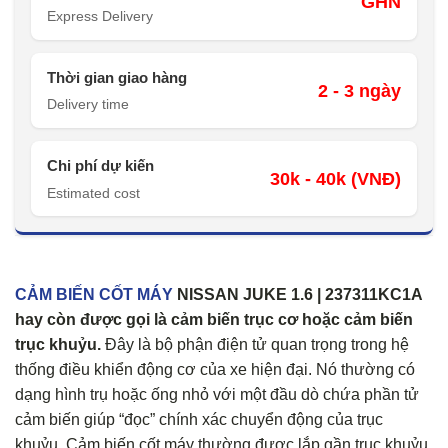
GHN
Express Delivery
Thời gian giao hàng
2 - 3 ngày
Delivery time
Chi phí dự kiến
30k - 40k (VNĐ)
Estimated cost
CẢM BIẾN CỐT MÁY
NISSAN JUKE 1.6 | 237311KC1A
hay còn được gọi là cảm biến trục cơ hoặc cảm biến
trục khuỷu.
Đây là bộ phận điện tử quan trọng trong hệ
thống điều khiển động cơ của xe hiện đại. Nó thường có
dạng hình trụ hoặc ống nhỏ với một đầu dò chứa phần tử
cảm biến giúp “đọc” chính xác chuyển động của trục
khuỷu. Cảm biến cốt máy thường được lắp gần trục khuỷu