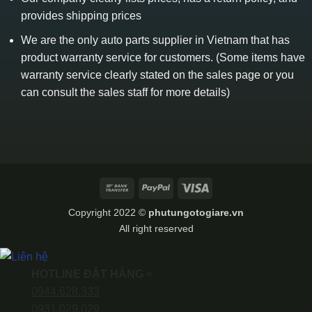
provides shipping prices
We are the only auto parts supplier in Vietnam that has
product warranty service for customers. (Some items have
warranty service clearly stated on the sales page or you
can consult the sales staff for more details)
Bank
PayPal
Visa
Transfer
Copyright 2022 ©
phutungotogiare.vn
All right reserved
HOTLINE ĐẶT HÀNG
×
0944.628.333
0931.029.029