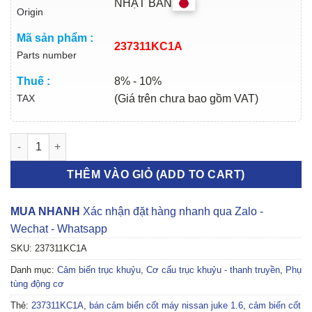
NHẬT BẢN
Origin
Mã sản phẩm :
237311KC1A
Parts number
Thuế :
8% - 10%
TAX
(Giá trên chưa bao gồm VAT)
CẢM BIẾN CỐT MÁY NISSAN JUKE 1.6 | 237311KC1A số lượng
THÊM VÀO GIỎ (ADD TO CART)
MUA NHANH
Xác nhận đặt hàng nhanh qua Zalo -
Wechat - Whatsapp
SKU:
237311KC1A
Danh mục:
Cảm biến trục khuỷu
,
Cơ cấu trục khuỷu - thanh truyền
,
Phụ
tùng động cơ
Thẻ:
237311KC1A
,
bán cảm biến cốt máy nissan juke 1.6
,
cảm biến cốt