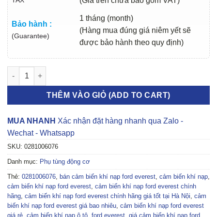
(Giá trên chưa bao gồm VAT)
1 tháng (month)
Bảo hành :
(Hàng mua đúng giá niêm yết sẽ
(Guarantee)
được bảo hành theo quy định)
CẢM BIẾN KHÍ NẠP FORD EVEREST 2005-2012 | 0281006076 số
THÊM VÀO GIỎ (ADD TO CART)
MUA NHANH
Xác nhận đặt hàng nhanh qua Zalo -
Wechat - Whatsapp
SKU:
0281006076
Danh mục:
Phụ tùng động cơ
Thẻ:
0281006076
,
bán cảm biến khí nạp ford everest
,
cảm biến khí nạp
,
cảm biến khí nạp ford everest
,
cảm biến khí nạp ford everest chính
hãng
,
cảm biến khí nạp ford everest chính hãng giá tốt tại Hà Nội
,
cảm
biến khí nạp ford everest giá bao nhiêu
,
cảm biến khí nạp ford everest
giá rẻ
,
cảm biến khí nạp ô tô
,
ford everest
,
giá cảm biến khí nạp ford