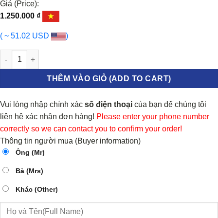
Giá (Price):
1.250.000
₫
( ~ 51.02 USD
)
CẢM BIẾN KHÍ NẠP FORD EVEREST 2005-2012 | 0281006076 số l
THÊM VÀO GIỎ (ADD TO CART)
Vui lòng nhập chính xác
số điện thoại
của bạn để chúng tôi
liên hệ xác nhận đơn hàng!
Please enter your phone number
correctly so we can contact you to confirm your order!
Thông tin người mua (Buyer information)
Ông (Mr)
Bà (Mrs)
Khác (Other)