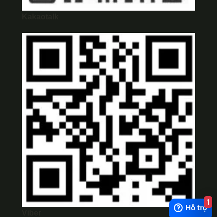
Kakaotalk
1
Viber