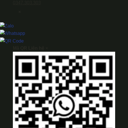
0347.303.303
×
Mã QR Liên hệ
×