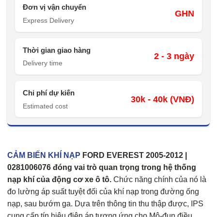
Đơn vị vận chuyển
GHN
Express Delivery
Thời gian giao hàng
2 - 3 ngày
Delivery time
Chi phí dự kiến
30k - 40k (VNĐ)
Estimated cost
CẢM BIẾN KHÍ NẠP
FORD EVEREST 2005-2012 |
0281006076 đóng vai trò quan trọng trong hệ thống
nạp khí của động cơ xe ô tô.
Chức năng chính của nó là
đo lường áp suất tuyệt đối của khí nạp trong đường ống
nạp, sau bướm ga. Dựa trên thông tin thu thập được, IPS
cung cấp tín hiệu điện áp tương ứng cho Mô-đun điều