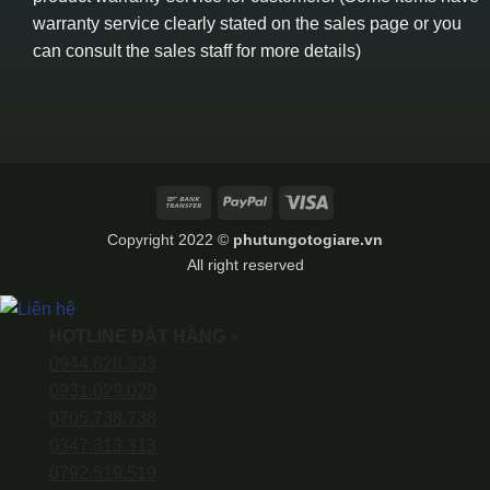
warranty service clearly stated on the sales page or you
can consult the sales staff for more details)
Bank
PayPal
Visa
Transfer
Copyright 2022 ©
phutungotogiare.vn
All right reserved
HOTLINE ĐẶT HÀNG
×
0944.628.333
0931.029.029
0705.738.738
0347.313.313
0792.519.519