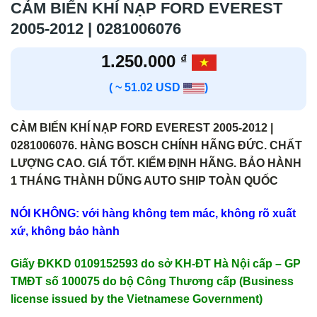
CẢM BIẾN KHÍ NẠP FORD EVEREST
2005-2012 | 0281006076
1.250.000
₫
( ~ 51.02 USD
)
CẢM BIẾN KHÍ NẠP FORD EVEREST 2005-2012 |
0281006076. HÀNG BOSCH CHÍNH HÃNG ĐỨC. CHẤT
LƯỢNG CAO. GIÁ TỐT. KIỂM ĐỊNH HÃNG. BẢO HÀNH
1 THÁNG THÀNH DŨNG AUTO SHIP TOÀN QUỐC
NÓI KHÔNG: với hàng không tem mác, không rõ xuất
xứ, không bảo hành
Giấy ĐKKD 0109152593 do sở KH-ĐT Hà Nội cấp – GP
TMĐT số 100075 do bộ Công Thương cấp (Business
license issued by the Vietnamese Government)