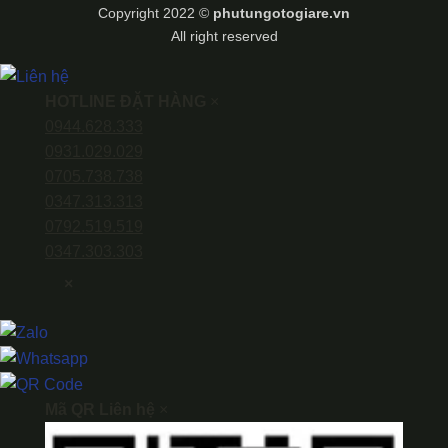
Transfer
Copyright 2022 ©
phutungotogiare.vn
All right reserved
HOTLINE ĐẶT HÀNG
×
0944.628.333
0931.029.029
0705.738.738
0347.313.313
0792.519.519
0347.303.303
×
Mã QR Liên hệ
×