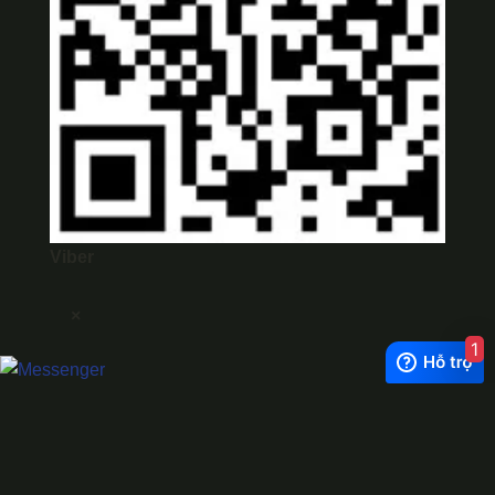
Viber
×
1
Exchange Rate