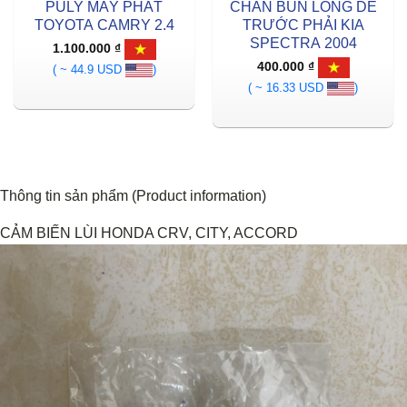
PULY MÁY PHÁT
CHẮN BÙN LÒNG DÈ
TOYOTA CAMRY 2.4
TRƯỚC PHẢI KIA
SPECTRA 2004
1.100.000
₫
400.000
₫
( ~ 44.9 USD
)
( ~ 16.33 USD
)
Thông tin sản phẩm (Product information)
CẢM BIẾN LÙI HONDA CRV, CITY, ACCORD