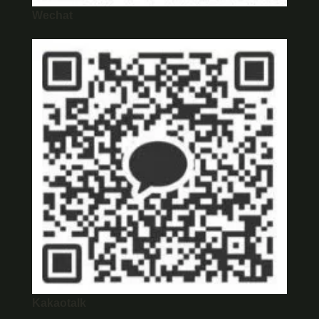
Wechat
Kakaotalk