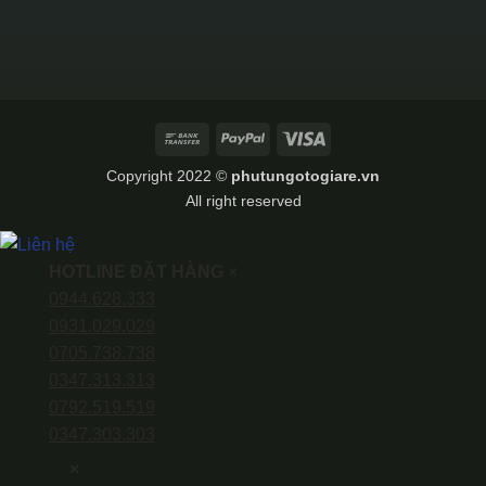
Bank
PayPal
Visa
Transfer
Copyright 2022 ©
phutungotogiare.vn
All right reserved
HOTLINE ĐẶT HÀNG
×
0944.628.333
0931.029.029
0705.738.738
0347.313.313
0792.519.519
0347.303.303
×