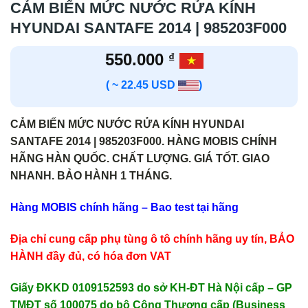
CẢM BIẾN MỨC NƯỚC RỬA KÍNH
HYUNDAI SANTAFE 2014 | 985203F000
550.000
₫
( ~ 22.45 USD
)
CẢM BIẾN MỨC NƯỚC RỬA KÍNH HYUNDAI
SANTAFE 2014 | 985203F000. HÀNG MOBIS CHÍNH
HÃNG HÀN QUỐC. CHẤT LƯỢNG. GIÁ TỐT. GIAO
NHANH. BẢO HÀNH 1 THÁNG.
Hàng MOBIS chính hãng – Bao test tại hãng
Địa chỉ cung cấp phụ tùng ô tô chính hãng uy tín, BẢO
HÀNH đầy đủ, có hóa đơn VAT
Giấy ĐKKD 0109152593 do sở KH-ĐT Hà Nội cấp – GP
TMĐT số 100075 do bộ Công Thương cấp (Business