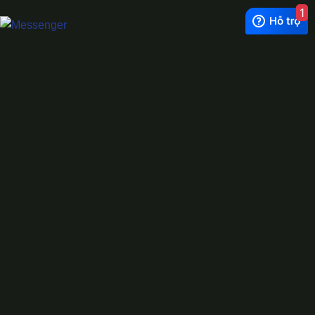
1
Exchange Rate
1 USD = 24.500 VNĐ
WhatsApp
0944628333