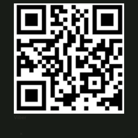
Viber
×