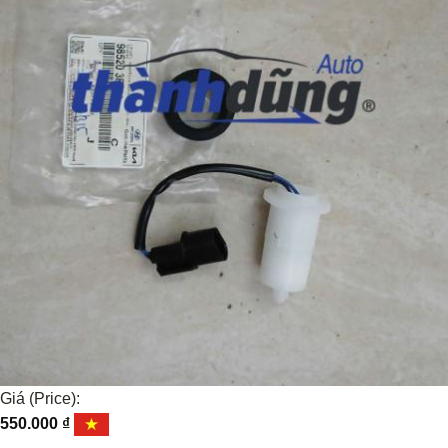
Giá (Price):
550.000
₫