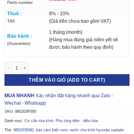
Parts number
Thuế :
8% - 10%
TAX
(Giá trên chưa bao gồm VAT)
1 tháng (month)
Bảo hành :
(Hàng mua đúng giá niêm yết sẽ
(Guarantee)
được bảo hành theo quy định)
CẢM BIẾN MỨC NƯỚC RỬA KÍNH HYUNDAI SANTAFE 2014 | 985
THÊM VÀO GIỎ (ADD TO CART)
MUA NHANH
Xác nhận đặt hàng nhanh qua Zalo -
Wechat - Whatsapp
SKU:
985203F000
Danh mục:
Cơ cấu rửa kính
,
Phụ tùng điện - điều hòa
Thẻ:
985203f000
,
bán cảm biến mức nước rửa kính hyundai santafe