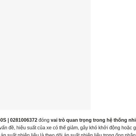
0S | 0281006372
đóng
vai trò quan trọng trong hệ thống nh
ấn đề, hiệu suất của xe có thể giảm, gây khó khởi động hoặc 
p suất nhiên liệu là theo dõi áp suất nhiên liệu trong ống phân