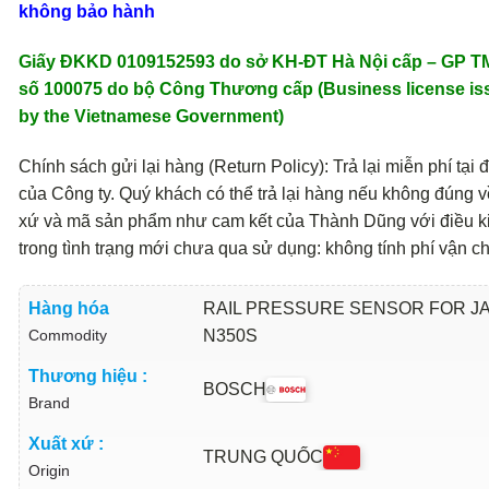
không bảo hành
Giấy ĐKKD 0109152593 do sở KH-ĐT Hà Nội cấp – GP 
số 100075 do bộ Công Thương cấp (Business license is
by the Vietnamese Government)
Chính sách gửi lại hàng (Return Policy): Trả lại miễn phí tại đ
của Công ty. Quý khách có thể trả lại hàng nếu không đúng v
xứ và mã sản phẩm như cam kết của Thành Dũng với điều k
trong tình trạng mới chưa qua sử dụng: không tính phí vận c
Hàng hóa
RAIL PRESSURE SENSOR FOR J
Commodity
N350S
Thương hiệu :
BOSCH
Brand
Xuất xứ :
TRUNG QUỐC
Origin