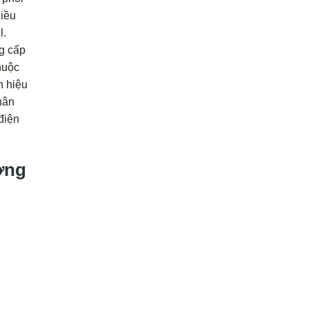
Điều
l.
g cấp
huộc
n hiệu
hân
điện
ơng