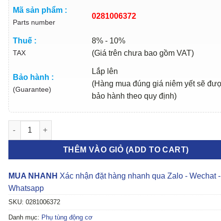
Mã sản phẩm :
0281006372
Parts number
Thuế :
8% - 10%
TAX
(Giá trên chưa bao gồm VAT)
Lắp lên
Bảo hành :
(Hàng mua đúng giá niêm yết sẽ đư
(Guarantee)
bảo hành theo quy định)
CẢM BIẾN THANH RAY NHIÊN LIỆU JAC N350S | 0281006372 số
THÊM VÀO GIỎ (ADD TO CART)
MUA NHANH
Xác nhận đặt hàng nhanh qua Zalo - Wechat -
Whatsapp
SKU:
0281006372
Danh mục:
Phụ tùng động cơ