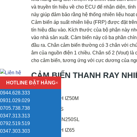
và truyền tín hiệu về cho ECU để nhận diện, tính
này giúp đảm bảo rằng hệ thống nhiên liệu hoạt
Cảm biến áp suất nhiên liệu (FRP) được đặt trê
tín hiệu đầu vào. Kích thước của bộ phận này nh
vào nhà sản xuất. Cảm biến này có ba phần chín
đầu ra. Chân cảm biến thường có 3 chân với ch
âm của nguồn điện 1 chiều. Chân số 2 (Vout) là 
cho cảm biến, tương ứng với cực dương của ngu
CẢM BIẾN THANH RAY NHIÊN
HOTLINE ĐẶT HÀNG
×
thích:
0944.628.333
ĐÔ THÀNH IZ50M
0931.029.029
0705.738.738
JAC N350S
0347.313.313
HYUNDAI N250SL
0792.519.519
ĐÔ THÀNH IZ65
0347.303.303