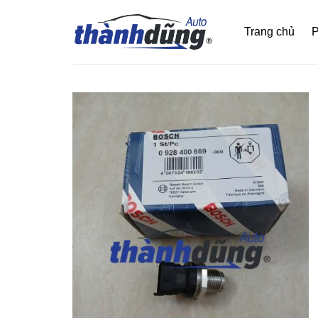
Bỏ
qua
Trang chủ
P
nội
dung