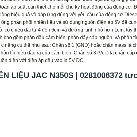
 toán áp suất cần thiết cho mỗi chu kỳ hoạt động của động cơ. 
 động hiệu quả và đáp ứng đúng với yêu cầu của động cơ Diese
n ống phân phối nhiên liệu và sử dụng nguồn điện áp 5V để cun
ỏ, có chiều dài từ 4 đến 6cm và đường kính nhỏ hơn 1cm, tùy t
h bao gồm phần đầu cảm biến, phần dây cấp nguồn, và phần tí
ức năng cụ thể như sau: Chân số 1 (GND) hoặc chân mass là c
chân tín hiệu đầu ra của cảm biến. Chân số 3 (Vcc) là chân cấp 
ồn điện với điện áp đầu vào là 5V DC.
 LIỆU JAC N350S | 0281006372 tư