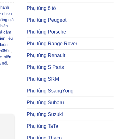
thanh
Phụ tùng ô tô
y nhiên
hãng giá
Phụ tùng Peugeot
biến
Phụ tùng Porsche
iá cảm
ên liệu
Phụ tùng Range Rover
biến
 n350s
,
Phụ tùng Renault
m biến
 nội
,
Phụ tùng S Parts
Phụ tùng SRM
Phụ tùng SsangYong
Phụ tùng Subaru
Phụ tùng Suzuki
Phụ tùng TaTa
Phụ tùng Thaco