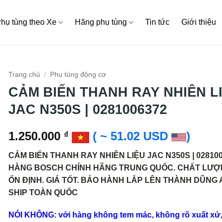
hụ tùng theo Xe
Hãng phụ tùng
Tin tức
Giới thiệu
Trang chủ
/
Phụ tùng động cơ
CẢM BIẾN THANH RAY NHIÊN L
JAC N350S | 0281006372
1.250.000
( ~ 51.02 USD
)
₫
CẢM BIẾN THANH RAY NHIÊN LIỆU JAC N350S | 028100
HÀNG BOSCH CHÍNH HÃNG TRUNG QUỐC. CHẤT LƯỢ
ỔN ĐỊNH. GIÁ TỐT. BẢO HÀNH LẮP LÊN THÀNH DŨNG
SHIP TOÀN QUỐC
NÓI KHÔNG: với hàng không tem mác, không rõ xuất xứ