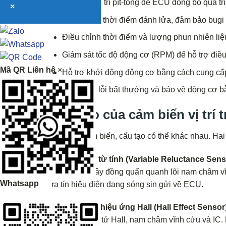
Xác định vị trí pít-tông để ECU đồng bộ quá tr
×
Điều khiển thời điểm đánh lửa, đảm bảo bugi 
Điều chỉnh thời điểm và lượng phun nhiên liệ
Giám sát tốc độ động cơ (RPM) để hỗ trợ điều
Mã QR Liên hệ
×
Hỗ trợ khởi động động cơ bằng cách cung cấ
Phát hiện lỗi bất thường và bảo vệ động cơ b
Cấu tạo của cảm biến vị trí 
Tùy loại cảm biến, cấu tạo có thể khác nhau. Hai
1,
Cảm biến từ tính (Variable Reluctance Sens
Gồm cuộn dây đồng quấn quanh lõi nam châm vĩnh
Whatsapp
ra tín hiệu điện dạng sóng sin gửi về ECU.
Cảm biến hiệu ứng Hall (Hall Effect Sensor
Gồm phần tử Hall, nam châm vĩnh cửu và IC. K