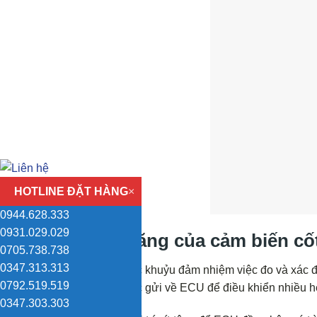
HOTLINE ĐẶT HÀNG
×
0944.628.333
0931.029.029
Chức năng của cảm biến cố
0705.738.738
0347.313.313
Cảm biến trục khuỷu đảm nhiệm việc đo và xác đị
0792.519.519
liệu này được gửi về ECU để điều khiển nhiều h
0347.303.303