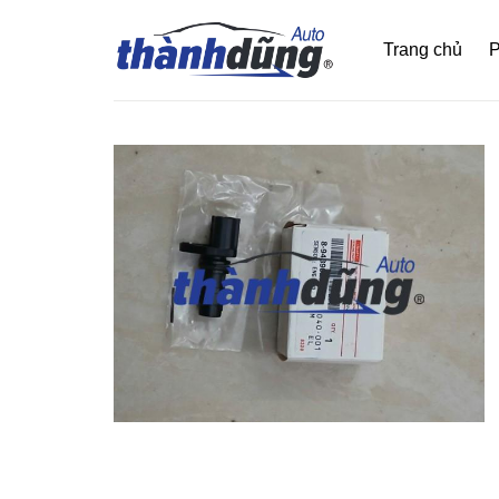
Bỏ
qua
Trang chủ
P
nội
dung