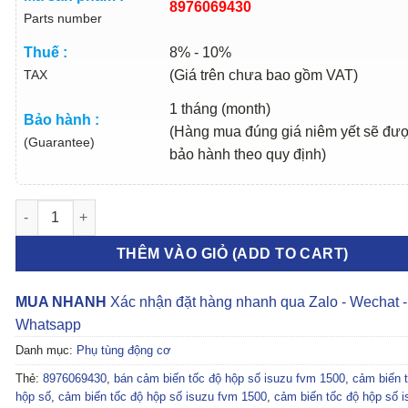
8976069430
Parts number
Thuế :
8% - 10%
TAX
(Giá trên chưa bao gồm VAT)
1 tháng (month)
Bảo hành :
(Hàng mua đúng giá niêm yết sẽ đư
(Guarantee)
bảo hành theo quy định)
CẢM BIẾN TỐC ĐỘ HỘP SỐ HINO 500 | 8943902790 số lượng
THÊM VÀO GIỎ (ADD TO CART)
MUA NHANH
Xác nhận đặt hàng nhanh qua Zalo - Wechat -
Whatsapp
Danh mục:
Phụ tùng động cơ
Thẻ:
8976069430
,
bán cảm biến tốc độ hộp số isuzu fvm 1500
,
cảm biến 
hộp số
,
cảm biến tốc độ hộp số isuzu fvm 1500
,
cảm biến tốc độ hộp số i