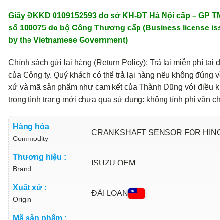
Giấy ĐKKD 0109152593 do sở KH-ĐT Hà Nội cấp – GP 
số 100075 do bộ Công Thương cấp (Business license is
by the Vietnamese Government)
Chính sách gửi lại hàng (Return Policy): Trả lại miễn phí tại đ
của Công ty. Quý khách có thể trả lại hàng nếu không đúng v
xứ và mã sản phẩm như cam kết của Thành Dũng với điều k
trong tình trạng mới chưa qua sử dụng: không tính phí vận c
Hàng hóa
CRANKSHAFT SENSOR FOR HINO
Commodity
Thương hiệu :
ISUZU OEM
Brand
Xuất xứ :
ĐÀI LOAN
Origin
Mã sản phẩm :