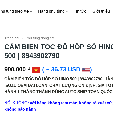
hụ tùng theo Xe
Hãng phụ tùng
Tin tức
Giới thiệu
Trang chủ
/
Phụ tùng động cơ
CẢM BIẾN TỐC ĐỘ HỘP SỐ HIN
500 | 8943902790
900.000
( ~ 36.73 USD
)
₫
CẢM BIẾN TỐC ĐỘ HỘP SỐ HINO 500 | 8943902790. HÀ
ISUZU OEM ĐÀI LOAN. CHẤT LƯỢNG ỔN ĐỊNH. GIÁ TỐT
HÀNH 1 THÁNG THÀNH DŨNG AUTO SHIP TOÀN QUỐC
NÓI KHÔNG: với hàng không tem mác, không rõ xuất xứ
không bảo hành