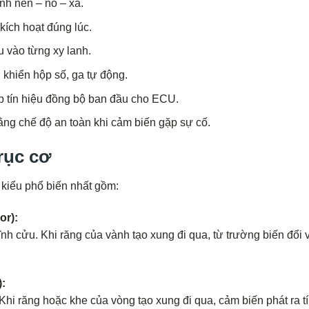
ình nén – nổ – xả.
kích hoạt đúng lúc.
u vào từng xy lanh.
 khiển hộp số, ga tự động.
p tín hiệu đồng bộ ban đầu cho ECU.
ằng chế độ an toàn khi cảm biến gặp sự cố.
trục cơ
 kiểu phổ biến nhất gồm:
or):
 cửu. Khi răng của vành tạo xung đi qua, từ trường biến đổi v
):
hi răng hoặc khe của vòng tạo xung đi qua, cảm biến phát ra tí