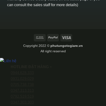
can consult the sales staff for more details)
Bank
PayPal
Visa
Transfer
Copyright 2022 ©
phutungotogiare.vn
All right reserved
HOTLINE ĐẶT HÀNG
×
0944.628.333
0931.029.029
0705.738.738
0347.313.313
0792.519.519
0347.303.303