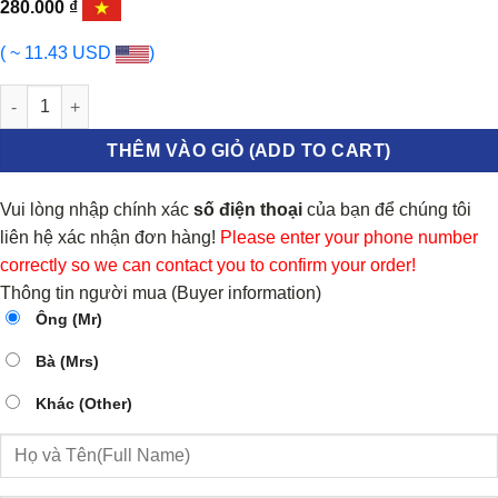
280.000
₫
( ~ 11.43 USD
)
CĂN DỌC TRỤC CƠ MAZDA 3S 2009-2012 | ZJY111SJ0 số lượng
THÊM VÀO GIỎ (ADD TO CART)
Vui lòng nhập chính xác
số điện thoại
của bạn để chúng tôi
liên hệ xác nhận đơn hàng!
Please enter your phone number
correctly so we can contact you to confirm your order!
Thông tin người mua (Buyer information)
Ông (Mr)
Bà (Mrs)
Khác (Other)