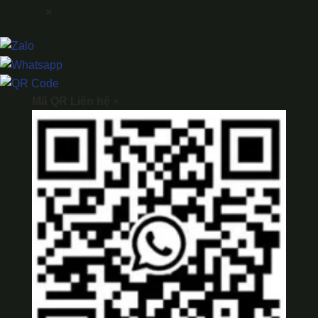
×
Mã QR Liên hệ
×