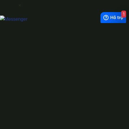
×
1
Exchange Rate
1 USD = 24.500 VNĐ
WhatsApp
0944628333