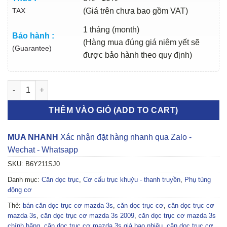
TAX
(Giá trên chưa bao gồm VAT)
1 tháng (month)
Bảo hành :
(Hàng mua đúng giá niêm yết sẽ
(Guarantee)
được bảo hành theo quy định)
CĂN DỌC TRỤC CƠ MAZDA 3S 2009-2012 | ZJY111SJ0 số lượn
THÊM VÀO GIỎ (ADD TO CART)
MUA NHANH
Xác nhận đặt hàng nhanh qua Zalo -
Wechat - Whatsapp
SKU:
B6Y211SJ0
Danh mục:
Căn dọc trục
,
Cơ cấu trục khuỷu - thanh truyền
,
Phụ tùng
động cơ
Thẻ:
bán căn dọc trục cơ mazda 3s
,
căn dọc trục cơ
,
căn dọc trục cơ
mazda 3s
,
căn dọc trục cơ mazda 3s 2009
,
căn dọc trục cơ mazda 3s
chính hãng
,
căn dọc trục cơ mazda 3s giá bao nhiêu
,
căn dọc trục cơ