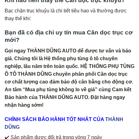
Khi nào nên thay thế Căn dọc trục khuỷu?
Bạc chặn trục khuỷu là chi tiết tiêu hao và thường được
thay thế khi:
Bạn đã có địa chỉ uy tín mua Căn dọc trục cơ
mới?
Gọi ngay THÀNH DŨNG AUTO để được tư vấn và báo
giá. Chúng tôi là Hệ thống phụ tùng ô tô chuyên
nghiệp, lâu năm trên toàn quốc. HỆ THỐNG PHỤ TÙNG
Ô TÔ THÀNH DŨNG chuyên phân phối Căn dọc trục
cơ chất lượng cao đảm bảo độ cân bằng cho động cơ.
An tâm “Mua phụ tùng không lo về giá” cùng Cam kết
Bảo hành của THÀNH DŨNG AUTO. Đặt hàng ngay
nhận hàng sớm!
CHÍNH
SÁCH BẢO HÀNH TỐT NHẤT CỦA
THÀNH
DŨNG
✔️ Sản phẩm được đổi trả trong vòng 7 ngày