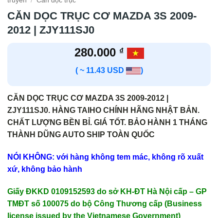
truyền
/
Căn dọc trục
CĂN DỌC TRỤC CƠ MAZDA 3S 2009-
2012 | ZJY111SJ0
280.000
₫
( ~ 11.43 USD
)
CĂN DỌC TRỤC CƠ MAZDA 3S 2009-2012 |
ZJY111SJ0. HÀNG TAIHO CHÍNH HÃNG NHẬT BẢN.
CHẤT LƯỢNG BỀN BỈ. GIÁ TỐT. BẢO HÀNH 1 THÁNG
THÀNH DŨNG AUTO SHIP TOÀN QUỐC
NÓI KHÔNG: với hàng không tem mác, không rõ xuất
xứ, không bảo hành
Giấy ĐKKD 0109152593 do sở KH-ĐT Hà Nội cấp – GP
TMĐT số 100075 do bộ Công Thương cấp (Business
license issued by the Vietnamese Government)