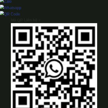
Mã QR Liên hệ
×