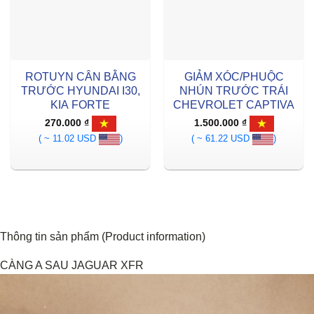
ROTUYN CÂN BẰNG
GIẢM XÓC/PHUỘC
TRƯỚC HYUNDAI I30,
NHÚN TRƯỚC TRÁI
KIA FORTE
CHEVROLET CAPTIVA
270.000
₫
1.500.000
₫
( ~ 11.02 USD
)
( ~ 61.22 USD
)
Thông tin sản phẩm (Product information)
CÀNG A SAU JAGUAR XFR