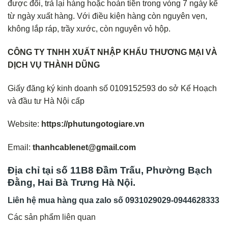
được đổi, trả lại hàng hoặc hoàn tiền trong vòng 7 ngày kể
từ ngày xuất hàng. Với điều kiện hàng còn nguyên vẹn,
không lắp ráp, trầy xước, còn nguyên vỏ hộp.
CÔNG TY TNHH XUẤT NHẬP KHẨU THƯƠNG MẠI VÀ
DỊCH VỤ THÀNH DŨNG
Giấy đăng ký kinh doanh số 0109152593 do sở Kế Hoạch
và đầu tư Hà Nội cấp
Website:
https://phutungotogiare.vn
Email:
thanhcablenet@gmail.com
Địa chỉ tại số 11B8 Đầm Trấu, Phường Bạch
Đằng, Hai Bà Trưng Hà Nội.
Liên hệ mua hàng qua zalo số
0931029029-0944628333
Các sản phẩm liên quan