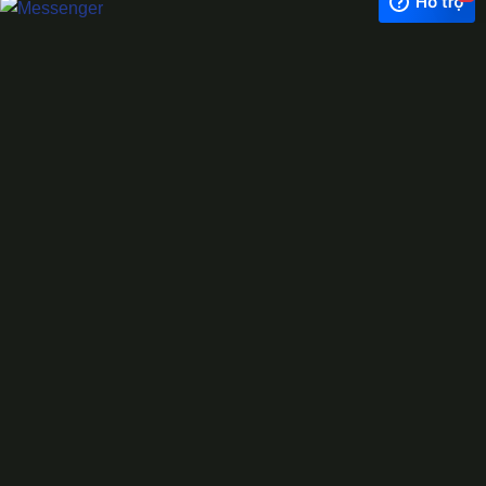
Exchange Rate
1 USD = 24.500 VNĐ
WhatsApp
0944628333