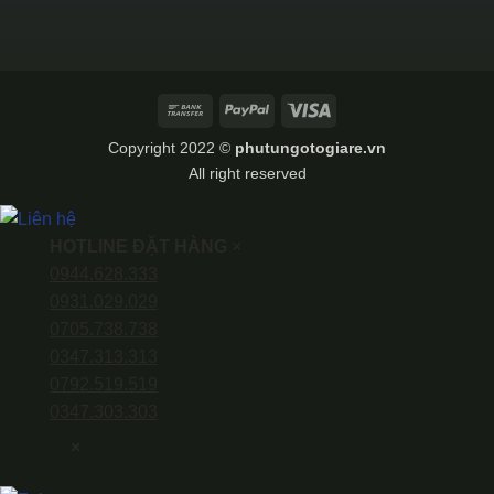
Bank
PayPal
Visa
Transfer
Copyright 2022 ©
phutungotogiare.vn
All right reserved
HOTLINE ĐẶT HÀNG
×
0944.628.333
0931.029.029
0705.738.738
0347.313.313
0792.519.519
0347.303.303
×