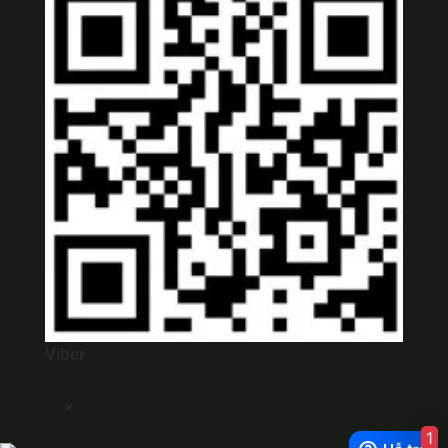
Viber
×
1