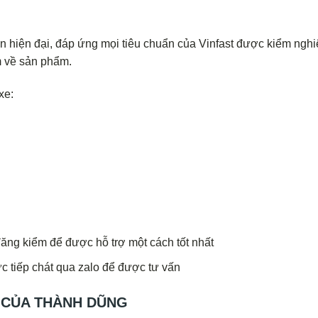
ền hiện đại, đáp ứng mọi tiêu chuẩn của Vinfast được kiểm ngh
m về sản phẩm.
xe:
ng kiểm để được hỗ trợ một cách tốt nhất
ực tiếp chát qua zalo để được tư vấn
 CỦA THÀNH DŨNG