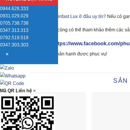
khác.
0944.628.333
0931.029.029
Thay càng i Vinfast Lux ở đâu uy tín?
Nếu có gara
0705.738.738
Ngoài ra bạn cũng có thể tham khảo thêm các sản
0347.313.313
0792.519.519
fanpage:
https://www.facebook.com/phu
0347.303.303
Thành Dũng hân hạnh được phục vụ!
×
SẢN
Mã QR Liên hệ
×