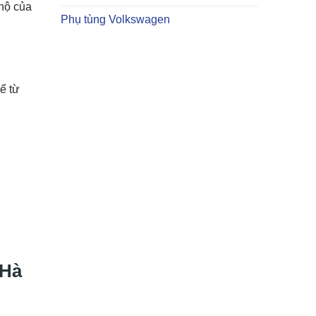
 hộ của
Phụ tùng Volkswagen
ể từ
 Hà