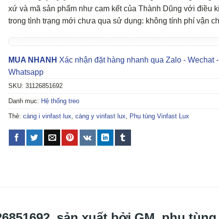
xứ và mã sản phẩm như cam kết của Thành Dũng với điều k
trong tình trạng mới chưa qua sử dụng: không tính phí vận c
MUA NHANH
Xác nhận đặt hàng nhanh qua Zalo - Wechat -
Whatsapp
SKU:
31126851692
Danh mục:
Hệ thống treo
Thẻ:
càng i vinfast lux
,
càng y vinfast lux
,
Phụ tùng Vinfast Lux
6851692, sản xuất bởi GM, phụ tùng