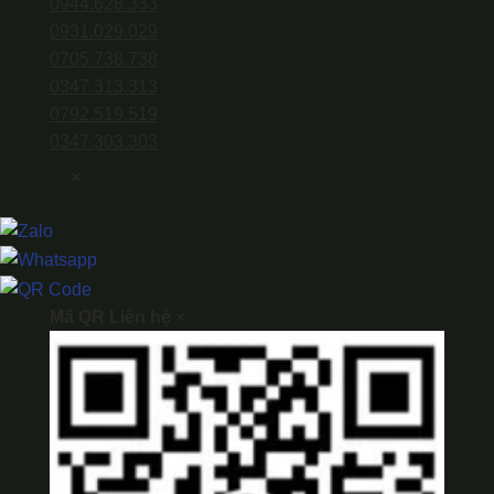
0944.628.333
0931.029.029
0705.738.738
0347.313.313
0792.519.519
0347.303.303
×
Mã QR Liên hệ
×