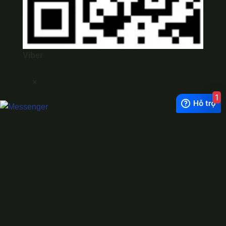
Viber
×
1
Exchange Rate
1 USD = 24.500 VNĐ