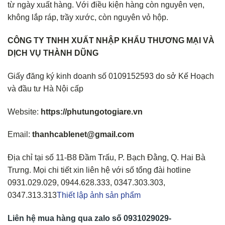
từ ngày xuất hàng. Với điều kiện hàng còn nguyên vẹn,
không lắp ráp, trầy xước, còn nguyên vỏ hộp.
CÔNG TY TNHH XUẤT NHẬP KHẨU THƯƠNG MẠI VÀ
DỊCH VỤ THÀNH DŨNG
Giấy đăng ký kinh doanh số 0109152593 do sở Kế Hoạch
và đầu tư Hà Nội cấp
Website:
https://phutungotogiare.vn
Email:
thanhcablenet@gmail.com
Địa chỉ tại số 11-B8 Đầm Trấu, P. Bạch Đằng, Q. Hai Bà
Trưng. Mọi chi tiết xin liên hệ với số tổng đài hotline
0931.029.029, 0944.628.333, 0347.303.303,
0347.313.313
Thiết lập ảnh sản phẩm
Liên hệ mua hàng qua zalo số
0931029029-