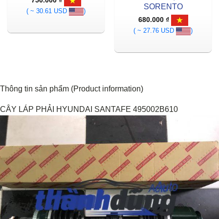
750.000
₫
SORENTO
( ~ 30.61 USD
)
680.000
₫
( ~ 27.76 USD
)
Thông tin sản phẩm (Product information)
CÂY LÁP PHẢI HYUNDAI SANTAFE 495002B610