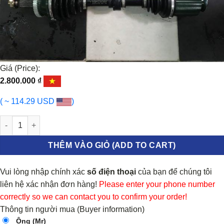
Giá (Price):
2.800.000
₫
( ~ 114.29 USD
)
CÂY LÁP PHẢI HYUNDAI SANTAFE 495002B610 số lượng
THÊM VÀO GIỎ (ADD TO CART)
Vui lòng nhập chính xác
số điện thoại
của bạn để chúng tôi
liên hệ xác nhận đơn hàng!
Please enter your phone number
correctly so we can contact you to confirm your order!
Thông tin người mua (Buyer information)
Ông (Mr)