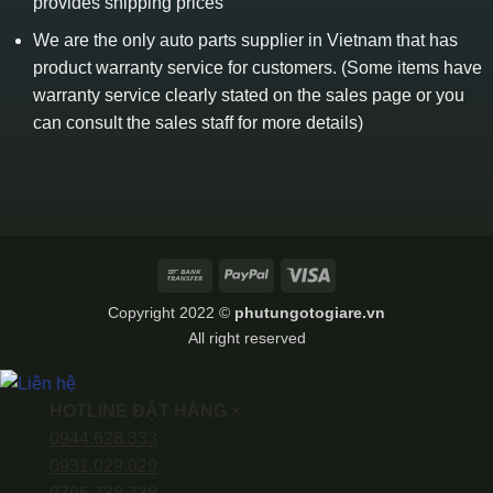
provides shipping prices
We are the only auto parts supplier in Vietnam that has
product warranty service for customers. (Some items have
warranty service clearly stated on the sales page or you
can consult the sales staff for more details)
Bank
PayPal
Visa
Transfer
Copyright 2022 ©
phutungotogiare.vn
All right reserved
HOTLINE ĐẶT HÀNG
×
0944.628.333
0931.029.029