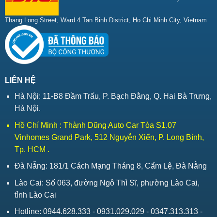
Thang Long Street, Ward 4 Tan Binh District, Ho Chi Minh City, Vietnam
LIÊN HỆ
Hà Nội: 11-B8 Đầm Trấu, P. Bạch Đằng, Q. Hai Bà Trưng,
Hà Nội.
Hồ Chí Minh : Thành Dũng Auto Car Tòa S1.07
Vinhomes Grand Park, 512 Nguyễn Xiển, P. Long Bình,
Tp. HCM .
Đà Nẵng: 181/1 Cách Mạng Tháng 8, Cẩm Lệ, Đà Nẵng
Lào Cai: Số 063, đường Ngô Thì Sĩ, phường Lào Cai,
tỉnh Lào Cai
Hotline: 0944.628.333 - 0931.029.029 - 0347.313.313 -