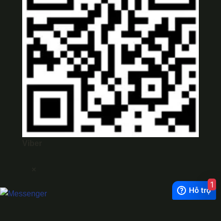
Viber
×
1