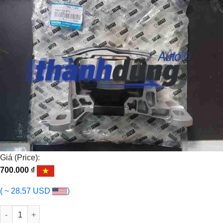
Giá (Price):
700.000
₫
( ~ 28.57 USD
)
Chân máy hộp số Ford Focus, Mazda 3 số lượng