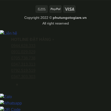
Bank
PayPal
Visa
Transfer
Copyright 2022 ©
phutungotogiare.vn
All right reserved
HOTLINE ĐẶT HÀNG
×
0944.628.333
0931.029.029
0705.738.738
0347.313.313
0792.519.519
0347.303.303
×