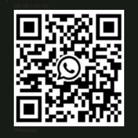
Mã QR Liên hệ
×
Whatsapp