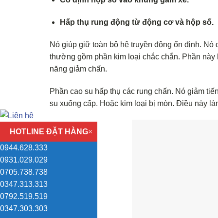
Hấp thụ rung động từ động cơ và hộp số.
Nó giúp giữ toàn bộ hệ truyền động ổn định. Nó c
thường gồm phần kim loại chắc chắn. Phần này 
năng giảm chấn.
Phần cao su hấp thụ các rung chấn. Nó giảm tiếng
su xuống cấp. Hoặc kim loại bị mòn. Điều này l
HOTLINE ĐẶT HÀNG
×
0944.628.333
0931.029.029
0705.738.738
0347.313.313
0792.519.519
0347.303.303