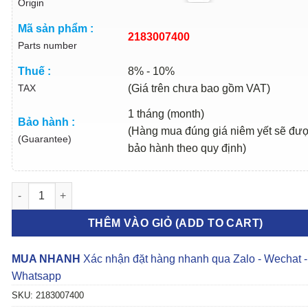
Origin
Mã sản phẩm :
2183007400
Parts number
Thuế :
8% - 10%
TAX
(Giá trên chưa bao gồm VAT)
1 tháng (month)
Bảo hành :
(Hàng mua đúng giá niêm yết sẽ đư
(Guarantee)
bảo hành theo quy định)
CHÂN MÁY HỘP SỐ AT KIA MORNING 2008-2011 | 2183007400 s
THÊM VÀO GIỎ (ADD TO CART)
MUA NHANH
Xác nhận đặt hàng nhanh qua Zalo - Wechat -
Whatsapp
SKU:
2183007400