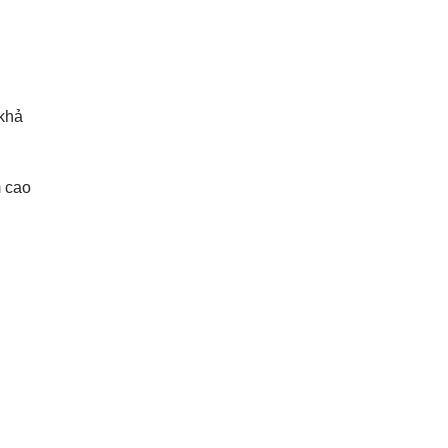
 khả
m cao