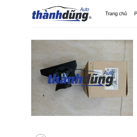
Bỏ
qua
Trang chủ
P
nội
dung