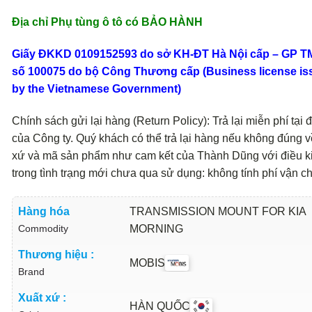
Địa chỉ Phụ tùng ô tô có BẢO HÀNH
Giấy ĐKKD 0109152593 do sở KH-ĐT Hà Nội cấp – GP 
số 100075 do bộ Công Thương cấp (Business license is
by the Vietnamese Government)
Chính sách gửi lại hàng (Return Policy): Trả lại miễn phí tại đ
của Công ty. Quý khách có thể trả lại hàng nếu không đúng v
xứ và mã sản phẩm như cam kết của Thành Dũng với điều k
trong tình trạng mới chưa qua sử dụng: không tính phí vận c
Hàng hóa
TRANSMISSION MOUNT FOR KIA
Commodity
MORNING
Thương hiệu :
MOBIS
Brand
Xuất xứ :
HÀN QUỐC