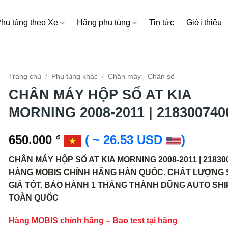
hụ tùng theo Xe
Hãng phụ tùng
Tin tức
Giới thiệu
Trang chủ
/
Phụ tùng khác
/
Chân máy - Chân số
CHÂN MÁY HỘP SỐ AT KIA
MORNING 2008-2011 | 218300740
650.000
( ~ 26.53 USD
)
₫
CHÂN MÁY HỘP SỐ AT KIA MORNING 2008-2011 | 21830
HÀNG MOBIS CHÍNH HÃNG HÀN QUỐC. CHẤT LƯỢNG S
GIÁ TỐT. BẢO HÀNH 1 THÁNG THÀNH DŨNG AUTO SHI
TOÀN QUỐC
Hàng MOBIS chính hãng – Bao test tại hãng