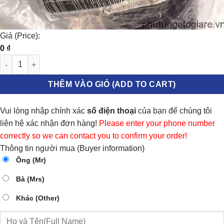
Giá (Price):
0
₫
Chân máy thủy lực Kia Sorento, Hyundai Santafe số lượng
THÊM VÀO GIỎ (ADD TO CART)
Vui lòng nhập chính xác
số điện thoại
của bạn để chúng tôi
liên hệ xác nhận đơn hàng!
Please enter your phone number
correctly so we can contact you to confirm your order!
Thông tin người mua (Buyer information)
Ông (Mr)
Bà (Mrs)
Khác (Other)