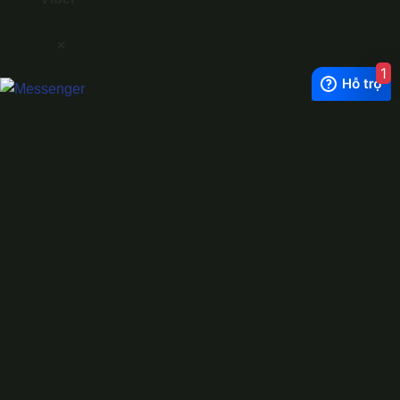
×
1
Exchange Rate
1 USD = 24.500 VNĐ
WhatsApp
0944628333