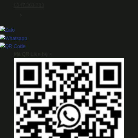
0347.303.303
×
Mã QR Liên hệ
×