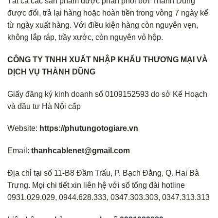
Tất cả các sản phẩm được phân phối bởi Thành Dũng
được đổi, trả lại hàng hoặc hoàn tiền trong vòng 7 ngày kể
từ ngày xuất hàng. Với điều kiện hàng còn nguyên vẹn,
không lắp ráp, trầy xước, còn nguyên vỏ hộp.
CÔNG TY TNHH XUẤT NHẬP KHẨU THƯƠNG MẠI VÀ
DỊCH VỤ THÀNH DŨNG
Giấy đăng ký kinh doanh số 0109152593 do sở Kế Hoạch
và đầu tư Hà Nội cấp
Website:
https://phutungotogiare.vn
Email:
thanhcablenet@gmail.com
Địa chỉ tại số 11-B8 Đầm Trấu, P. Bạch Đằng, Q. Hai Bà
Trưng. Mọi chi tiết xin liên hệ với số tổng đài hotline
0931.029.029, 0944.628.333, 0347.303.303, 0347.313.313