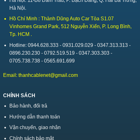
Hà Nội: 11-B8 Đầm Trấu, P. Bạch Đằng, Q. Hai Bà Trưng,
Hà Nội.
Hồ Chí Minh : Thành Dũng Auto Car Tòa S1.07
Vinhomes Grand Park, 512 Nguyễn Xiển, P. Long Bình,
Tp. HCM .
Hotline: 0944.628.333 - 0931.029.029 - 0347.313.313 -
0896.230.230 - 0792.519.519 - 0347.303.303 -
0705.738.738 - 0565.691.699
Email:
thanhcablenet@gmail.com
CHÍNH SÁCH
Bảo hành, đổi trả
Hướng dẫn thanh toán
Vận chuyển, giao nhận
Chính sách bảo mật