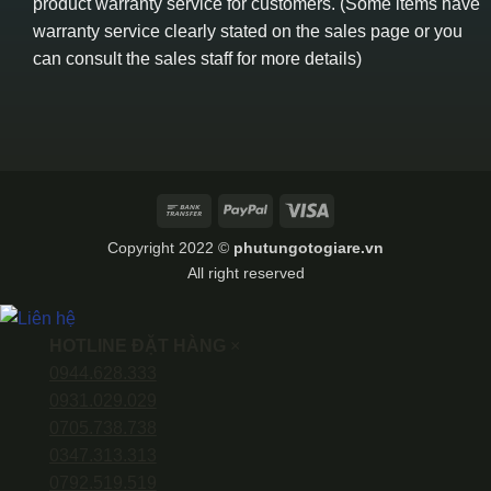
product warranty service for customers. (Some items have
warranty service clearly stated on the sales page or you
can consult the sales staff for more details)
Bank
PayPal
Visa
Transfer
Copyright 2022 ©
phutungotogiare.vn
All right reserved
HOTLINE ĐẶT HÀNG
×
0944.628.333
0931.029.029
0705.738.738
0347.313.313
0792.519.519