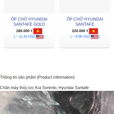
ỐP CHỮ HYUNDAI
ỐP CHỮ HYUNDAI
SANTAFE GOLD
SANTAFE
280.000
₫
220.000
₫
( ~ 11.43 USD
)
( ~ 8.98 USD
)
Thông tin sản phẩm (Product information)
Chân máy thủy lực Kia Sorento, Hyundai Santafe