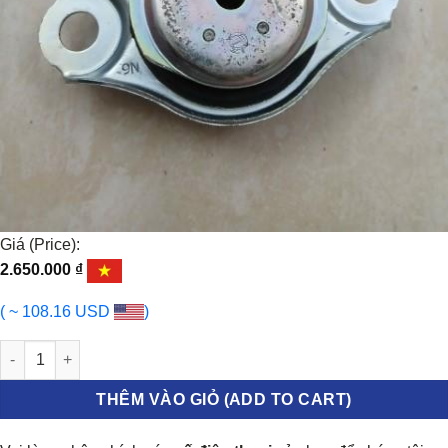
Giá (Price):
2.650.000
₫
( ~ 108.16 USD
)
CHÂN MÁY TRÁI FIAT LANCIA 2011-2024 | 46800412 số lượng
THÊM VÀO GIỎ (ADD TO CART)