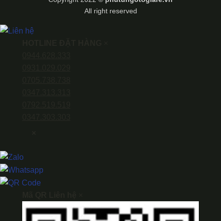
All right reserved
HOTLINE ĐẶT HÀNG
×
0944.628.333
0931.029.029
0705.738.738
0347.313.313
0792.519.519
0347.303.303
×
Mã QR Liên hệ
×