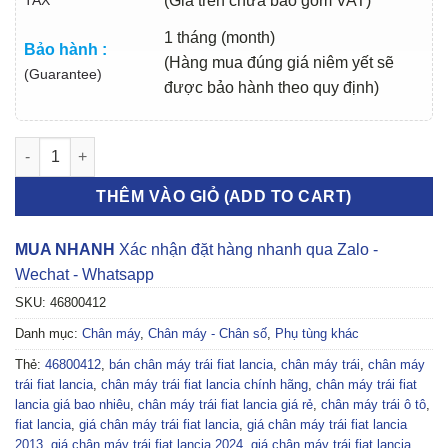
(Giá trên chưa bao gồm VAT)
1 tháng (month)
Bảo hành :
(Hàng mua đúng giá niêm yết sẽ
(Guarantee)
được bảo hành theo quy định)
CHÂN MÁY TRÁI FIAT LANCIA 2011-2024 | 46800412 số lượng
THÊM VÀO GIỎ (ADD TO CART)
MUA NHANH
Xác nhận đặt hàng nhanh qua Zalo -
Wechat - Whatsapp
SKU:
46800412
Danh mục:
Chân máy
,
Chân máy - Chân số
,
Phụ tùng khác
Thẻ:
46800412
,
bán chân máy trái fiat lancia
,
chân máy trái
,
chân máy
trái fiat lancia
,
chân máy trái fiat lancia chính hãng
,
chân máy trái fiat
lancia giá bao nhiêu
,
chân máy trái fiat lancia giá rẻ
,
chân máy trái ô tô
,
fiat lancia
,
giá chân máy trái fiat lancia
,
giá chân máy trái fiat lancia
2013
,
giá chân máy trái fiat lancia 2024
,
giá chân máy trái fiat lancia