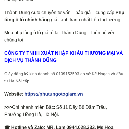
Thành Dũng Auto chuyên tư vấn – báo giá – cung cấp
Phụ
tùng ô tô chính hãng
giá cạnh tranh nhất trên thị trường.
Mua phụ tùng ô tô giá rẻ tại Thành Dũng – Liên hệ với
chúng tôi
CÔNG TY TNHH XUẤT NHẬP KHẨU THƯƠNG MẠI VÀ
DỊCH VỤ THÀNH DŨNG
Giấy đăng ký kinh doanh số 0109152593 do sở Kế Hoạch và đầu
tư Hà Nội cấp
Website:
https://phutungotogiare.vn
>>>
Chi nhánh miền Bắc: Số 11 Dãy B8 Đầm Trấu,
Phường Hồng Hà, Hà Nội.
☎ Hotline và Zalo: MR. Lam 0944.628.333, Ms.Hoa