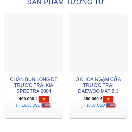
SẢN PHẨM TƯƠNG TỰ
CHẮN BÙN LÒNG DÈ
Ổ KHÓA NGẬM CỬA
TRƯỚC TRÁI KIA
TRƯỚC TRÁI
SPECTRA 2004
DAEWOO MATIZ 1
400.000
₫
450.000
₫
( ~ 16.33 USD
)
( ~ 18.37 USD
)