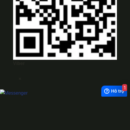
Viber
×
1
Exchange Rate