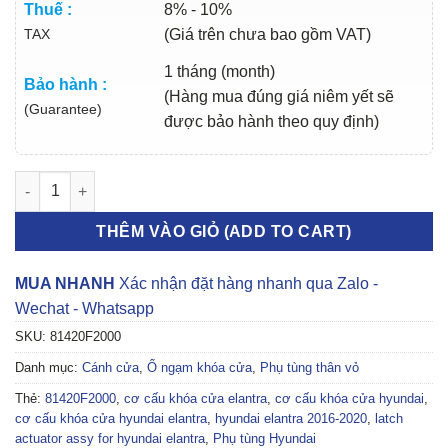
Thuế :
8% - 10%
TAX
(Giá trên chưa bao gồm VAT)
1 tháng (month)
Bảo hành :
(Hàng mua đúng giá niêm yết sẽ
(Guarantee)
được bảo hành theo quy định)
CƠ CẤU KHÓA CỬA HYUNDAI ELANTRA 2016-2020 | 81420F2000
THÊM VÀO GIỎ (ADD TO CART)
MUA NHANH
Xác nhận đặt hàng nhanh qua Zalo -
Wechat - Whatsapp
SKU:
81420F2000
Danh mục:
Cánh cửa
,
Ổ ngạm khóa cửa
,
Phụ tùng thân vỏ
Thẻ:
81420F2000
,
cơ cấu khóa cửa elantra
,
cơ cấu khóa cửa hyundai
,
cơ cấu khóa cửa hyundai elantra
,
hyundai elantra 2016-2020
,
latch
actuator assy for hyundai elantra
,
Phụ tùng Hyundai