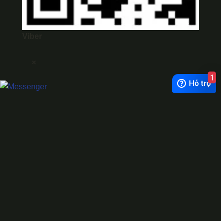
Viber
×
1
Exchange Rate
1 USD = 24.500 VNĐ