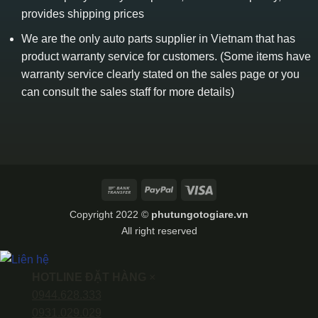
provides shipping prices
We are the only auto parts supplier in Vietnam that has
product warranty service for customers. (Some items have
warranty service clearly stated on the sales page or you
can consult the sales staff for more details)
Bank
PayPal
Visa
Transfer
Copyright 2022 ©
phutungotogiare.vn
All right reserved
HOTLINE ĐẶT HÀNG
×
0944.628.333
0931.029.029