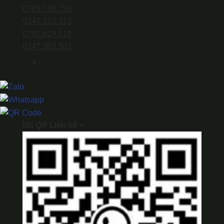
0705.738.738
0347.313.313
0792.519.519
0347.303.303
×
Mã QR Liên hệ
×