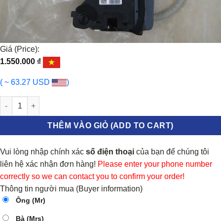
Giá (Price):
1.550.000
₫
( ~ 63.27 USD
)
CƠ CẤU KHÓA CỬA HYUNDAI ELANTRA 2016-2020 | 81420F2000 
THÊM VÀO GIỎ (ADD TO CART)
Vui lòng nhập chính xác
số điện thoại
của bạn để chúng tôi
liên hệ xác nhận đơn hàng!
Please enter your phone number
correctly so we can contact you to confirm your order!
Thông tin người mua (Buyer information)
Ông (Mr)
Bà (Mrs)