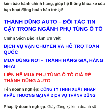
kèm bảo hành chính hãng, giúp hệ thống khóa xe của
bạn hoạt động hoàn hảo trở lại!
THÀNH DŨNG AUTO – ĐỐI TÁC TIN
CẬY TRONG NGÀNH PHỤ TÙNG Ô TÔ
Chính Sách Bảo Hành Ưu Việt
DỊCH VỤ VẬN CHUYỂN VÀ HỖ TRỢ TOÀN
QUỐC
MUA ĐÚNG NƠI – TRÁNH HÀNG GIẢ, HÀNG
NHÁI
LIÊN HỆ MUA PHỤ TÙNG Ô TÔ GIÁ RẺ –
THÀNH DŨNG AUTO
Tên doanh nghiệp:
CÔNG TY TNHH XUẤT NHẬP
KHẨU THƯƠNG MẠI VÀ DỊCH VỤ THÀNH DŨNG
Pháp lý doanh nghiệp:
Giấy đăng ký kinh doanh số