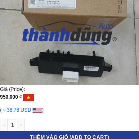
Giá (Price):
950.000
₫
( ~ 38.78 USD
)
CÔNG TẮC CHỈNH GHẾ HYUNDAI SANTAFE 2014 | 882923S1004X 
THÊM VÀO GIỎ (ADD TO CART)