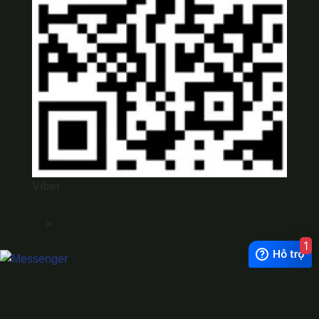
Viber
×
1