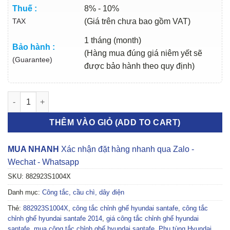
Thuế :
8% - 10%
TAX
(Giá trên chưa bao gồm VAT)
1 tháng (month)
Bảo hành :
(Hàng mua đúng giá niêm yết sẽ
(Guarantee)
được bảo hành theo quy định)
CÔNG TẮC CHỈNH GHẾ HYUNDAI SANTAFE 2014 | 882923S1004
THÊM VÀO GIỎ (ADD TO CART)
MUA NHANH
Xác nhận đặt hàng nhanh qua Zalo -
Wechat - Whatsapp
SKU:
882923S1004X
Danh mục:
Công tắc, cầu chì, dây điện
Thẻ:
882923S1004X
,
công tắc chỉnh ghế hyundai santafe
,
công tắc
chỉnh ghế hyundai santafe 2014
,
giá công tắc chỉnh ghế hyundai
santafe
,
mua công tắc chỉnh ghế hyundai santafe
,
Phụ tùng Hyundai