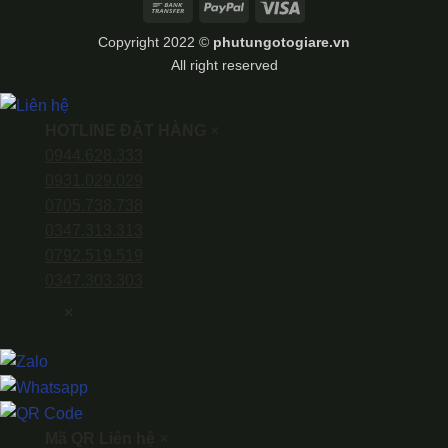
Bank
PayPal
Visa
Transfer
Copyright 2022 ©
phutungotogiare.vn
All right reserved
HOTLINE ĐẶT HÀNG
×
0944.628.333
0931.029.029
0705.738.738
0347.313.313
0792.519.519
0347.303.303
×
Mã QR Liên hệ
×