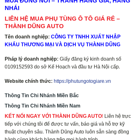
MUA ĐÚNG NƠI – TRÁNH HÀNG GIẢ, HÀNG
NHÁI
LIÊN HỆ MUA PHỤ TÙNG Ô TÔ GIÁ RẺ –
THÀNH DŨNG AUTO
Tên doanh nghiệp:
CÔNG TY TNHH XUẤT NHẬP
KHẨU THƯƠNG MẠI VÀ DỊCH VỤ THÀNH DŨNG
Pháp lý doanh nghiệp:
Giấy đăng ký kinh doanh số
0109152593 do sở Kế Hoạch và đầu tư Hà Nội cấp.
Website chính thức:
https://phutungotogiare.vn
Thông Tin Chi Nhánh Miền Bắc
Thông Tin Chi Nhánh Miền Nam
KẾT NỐI NGAY VỚI THÀNH DŨNG AUTO
!
Liên hệ trực
tiếp với chúng tôi để được tư vấn, báo giá và hỗ trợ kỹ
thuật chuyên sâu. Thành Dũng Auto luôn sẵn sàng đồng
hành cùng khách hàng trên mọi hành trình.