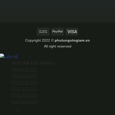
Bank
PayPal
Visa
Transfer
Copyright 2022 ©
phutungotogiare.vn
All right reserved
HOTLINE ĐẶT HÀNG
×
0944.628.333
0931.029.029
0705.738.738
0347.313.313
0792.519.519
0347.303.303
×