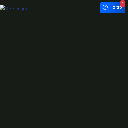
1
Exchange Rate
1 USD = 24.500 VNĐ
WhatsApp
0944628333