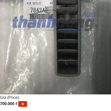
Giá (Price):
700.000
₫