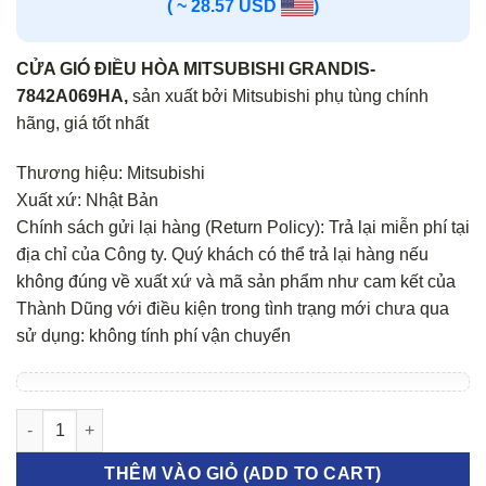
( ~ 28.57 USD
)
CỬA GIÓ ĐIỀU HÒA MITSUBISHI GRANDIS-
7842A069HA,
sản xuất bởi Mitsubishi phụ tùng chính
hãng, giá tốt nhất
Thương hiệu: Mitsubishi
Xuất xứ: Nhật Bản
Chính sách gửi lại hàng (Return Policy): Trả lại miễn phí tại
địa chỉ của Công ty. Quý khách có thể trả lại hàng nếu
không đúng về xuất xứ và mã sản phẩm như cam kết của
Thành Dũng với điều kiện trong tình trạng mới chưa qua
sử dụng: không tính phí vận chuyển
CỬA GIÓ ĐIỀU HÒA MITSUBISHI GRANDIS số lượng
THÊM VÀO GIỎ (ADD TO CART)