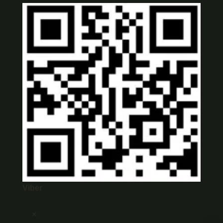
Viber
×