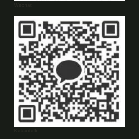
Wechat
Kakaotalk