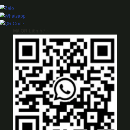
Mã QR Liên hệ
×