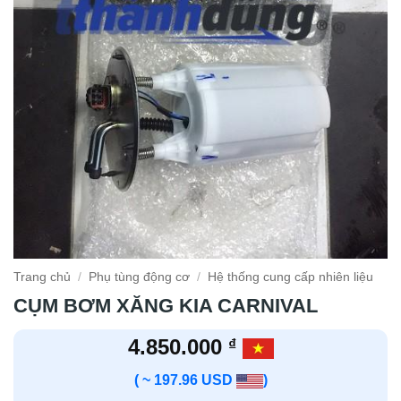
Trang chủ
/
Phụ tùng động cơ
/
Hệ thống cung cấp nhiên liệu
CỤM BƠM XĂNG KIA CARNIVAL
4.850.000
₫
( ~ 197.96 USD
)