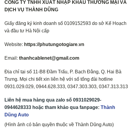
CÔNG TY TNHH XUẤT NHẬP KHẨU THƯƠNG MẠI VÀ
DỊCH VỤ THÀNH DŨNG
Giấy đăng ký kinh doanh số 0109152593 do sở Kế Hoạch
và đầu tư Hà Nội cấp
Website:
https://phutungotogiare.vn
Email:
thanhcablenet@gmail.com
Địa chỉ tại số 11-B8 Đầm Trấu, P. Bạch Đằng, Q. Hai Bà
Trưng. Mọi chi tiết xin liên hệ với số tổng đài hotline
0931.029.029, 0944.628.333, 0347.303.303, 0347.313.313
Liên hệ mua hàng qua zalo số
0931029029-
0944628333
hoặc tham khảo qua fanpage:
Thành
Dũng Auto
(Hình ảnh có bản quyền thuộc về Thành Dũng Auto)