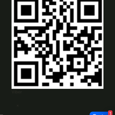
Viber
×
1