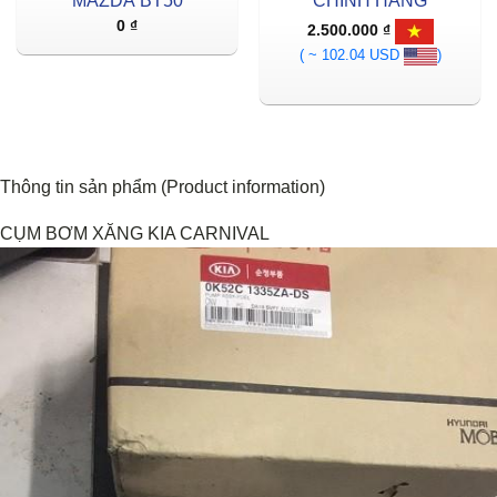
MAZDA BT50
CHÍNH HÃNG
0
₫
2.500.000
₫
( ~ 102.04 USD
)
Thông tin sản phẩm (Product information)
CỤM BƠM XĂNG KIA CARNIVAL