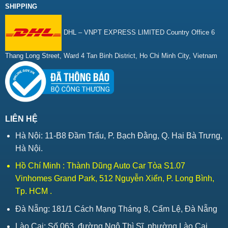
SHIPPING
DHL – VNPT EXPRESS LIMITED Country Office 6
Thang Long Street, Ward 4 Tan Binh District, Ho Chi Minh City, Vietnam
LIÊN HỆ
Hà Nội: 11-B8 Đầm Trấu, P. Bạch Đằng, Q. Hai Bà Trưng,
Hà Nội.
Hồ Chí Minh : Thành Dũng Auto Car Tòa S1.07
Vinhomes Grand Park, 512 Nguyễn Xiển, P. Long Bình,
Tp. HCM .
Đà Nẵng: 181/1 Cách Mạng Tháng 8, Cẩm Lệ, Đà Nẵng
Lào Cai: Số 063, đường Ngô Thì Sĩ, phường Lào Cai,