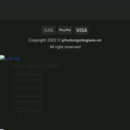
Bank
PayPal
Visa
Transfer
Copyright 2022 ©
phutungotogiare.vn
All right reserved
HOTLINE ĐẶT HÀNG
×
0944.628.333
0931.029.029
0705.738.738
0347.313.313
0792.519.519
0347.303.303
×