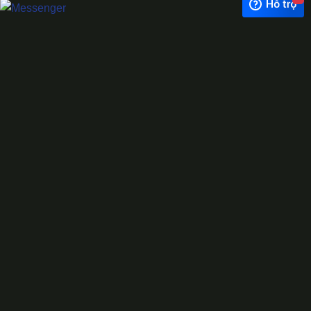
Exchange Rate
1 USD = 24.500 VNĐ
WhatsApp
0944628333