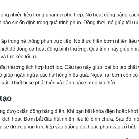
 thống nhiên liệu trong phạm vi phù hợp. Nó hoạt động bằng các
bảo sự ổn định trong quá trình phun. Đồng thời, nó giúp tối ưu
 trong hệ thống phun trực tiếp. Nó thực hiện bơm nhiên liệu 
thiết để động cơ hoạt động bình thường. Quá trình này giúp nhiê
và lực kéo tối ưu.
i thường tích hợp lưới lọc. Cấu tạo này giúp loại bỏ tạp chất 
nó giúp ngăn ngừa các hư hỏng hiệu quả. Ngoài ra, bơm còn có 
uất. Thiết bị sẽ phát hiện và cảnh báo sự cố kịp thời.
tạo
ờng được dẫn động bằng điện. Khi bạn bật khóa điện hoặc khởi
 kích hoạt. Bơm bắt đầu hút nhiên liệu từ bình chứa. Sau đó, n
u sẽ được phun trực tiếp vào buồng đốt hoặc phun vào cổ hút.