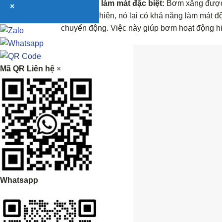
Nguyên lý làm mát đặc biệt:
Bơm xăng được đ
×
kém. Tuy nhiên, nó lại có khả năng làm mát đ
chuyển động. Việc này giúp bơm hoạt động hi
Mã QR Liên hệ
×
Whatsapp