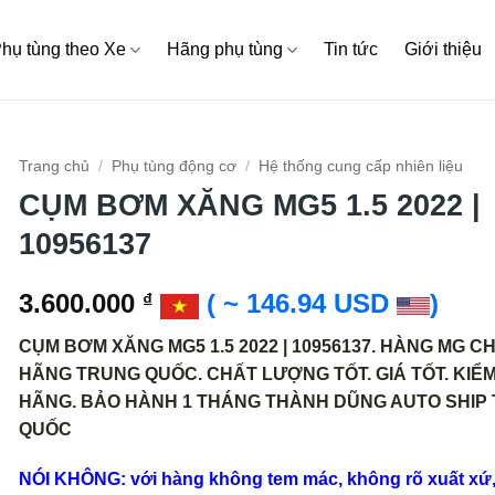
hụ tùng theo Xe
Hãng phụ tùng
Tin tức
Giới thiệu
Trang chủ
/
Phụ tùng động cơ
/
Hệ thống cung cấp nhiên liệu
CỤM BƠM XĂNG MG5 1.5 2022 |
10956137
3.600.000
( ~ 146.94 USD
)
₫
CỤM BƠM XĂNG MG5 1.5 2022 | 10956137. HÀNG MG C
HÃNG TRUNG QUỐC. CHẤT LƯỢNG TỐT. GIÁ TỐT. KIỂM
HÃNG. BẢO HÀNH 1 THÁNG THÀNH DŨNG AUTO SHIP
QUỐC
NÓI KHÔNG: với hàng không tem mác, không rõ xuất xứ