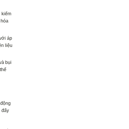
h kiểm
 hóa
với áp
n liệu
và bụi
thể
 động
ó đẩy