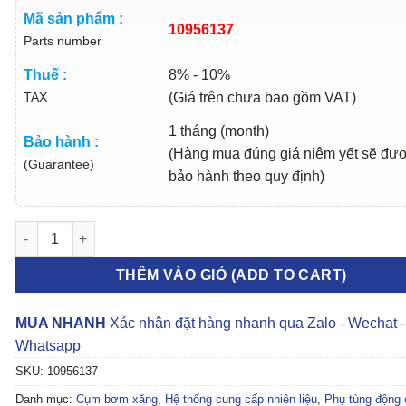
Mã sản phẩm :
10956137
Parts number
Thuế :
8% - 10%
TAX
(Giá trên chưa bao gồm VAT)
1 tháng (month)
Bảo hành :
(Hàng mua đúng giá niêm yết sẽ đư
(Guarantee)
bảo hành theo quy định)
CỤM BƠM XĂNG MG5 1.5 2022 | 10956137 số lượng
THÊM VÀO GIỎ (ADD TO CART)
MUA NHANH
Xác nhận đặt hàng nhanh qua Zalo - Wechat -
Whatsapp
SKU:
10956137
Danh mục:
Cụm bơm xăng
,
Hệ thống cung cấp nhiên liệu
,
Phụ tùng động