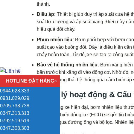
thành.
Điều áp:
Thiết bị giúp duy trì áp suất của hệ
soát lưu lượng và áp suất xăng. Điều này đảm 
hiệu quả đốt cháy.
Phun nhiên liệu:
Bơm phối hợp với bơm cao áp
suất cao vào buồng đốt. Đây là điều kiện cần 
cháy hoàn toàn. Từ đó, xe sẽ tạo ra công suất 
Bảo vệ hệ thống nhiên liệu:
Bơm xăng hiện đạ
bẩn trước khi xăng đi vào động cơ. Nhờ đó, 
giám sát trạng thái hệ thống qua cảm biến áp s
HOTLINE ĐẶT HÀNG
×
0944.628.333
Nguyên lý hoạt động & Cấu 
0931.029.029
0705.738.738
Trong các dòng xe hiện đại, bơm nhiên liệu thư
0347.313.313
xe, hộp điều khiển động cơ (ECU) sẽ gửi tín hiệu
0792.519.519
đến động cơ qua đường ống và bộ lọc. Nhiên liệ
0347.303.303