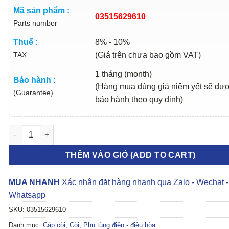
Mã sản phẩm :
03515629610
Parts number
Thuế :
8% - 10%
TAX
(Giá trên chưa bao gồm VAT)
1 tháng (month)
Bảo hành :
(Hàng mua đúng giá niêm yết sẽ đư
(Guarantee)
bảo hành theo quy định)
CUỘN KÈN KENBO 870KG 2016-2023 | 03515629610 số lượng
THÊM VÀO GIỎ (ADD TO CART)
MUA NHANH
Xác nhận đặt hàng nhanh qua Zalo - Wechat -
Whatsapp
SKU:
03515629610
Danh mục:
Cáp còi
,
Còi
,
Phụ tùng điện - điều hòa