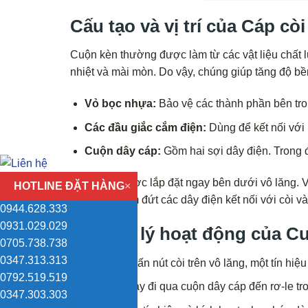
Cấu tạo và vị trí của
Cáp còi
Cuộn kèn thường được làm từ các vật liệu chất 
nhiệt và mài mòn. Do vậy, chúng giúp tăng độ bền
Vỏ bọc nhựa:
Bảo vệ các thành phần bên tro
Các đầu giắc cắm điện:
Dùng để kết nối với 
Cuộn dây cáp:
Gồm hai sợi dây điện. Trong đó
Cuộn kèn được lắp đặt ngay bên dưới vô lăng. Vị 
HOTLINE ĐẶT HÀNG
×
mà không làm đứt các dây điện kết nối với còi và 
0944.628.333
0931.029.029
Nguyên lý hoạt động của Cu
0705.738.738
0347.313.313
Khi bạn nhấn nút còi trên vô lăng, một tín hiệu
0792.519.519
Tín hiệu này đi qua cuộn dây cáp đến rơ-le tr
0347.303.303