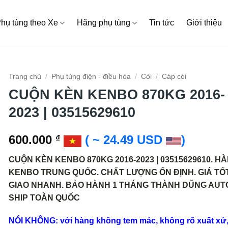
hụ tùng theo Xe
Hãng phụ tùng
Tin tức
Giới thiệu
Trang chủ
/
Phụ tùng điện - điều hòa
/
Còi
/
Cáp còi
CUỘN KÈN KENBO 870KG 2016-
2023 | 03515629610
600.000
( ~ 24.49 USD
)
₫
CUỘN KÈN KENBO 870KG 2016-2023 | 03515629610. H
KENBO TRUNG QUỐC. CHẤT LƯỢNG ỔN ĐỊNH. GIÁ TỐT
GIAO NHANH. BẢO HÀNH 1 THÁNG THÀNH DŨNG AUT
SHIP TOÀN QUỐC
NÓI KHÔNG: với hàng không tem mác, không rõ xuất xứ