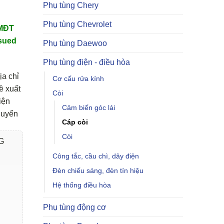
Phụ tùng Chery
Phụ tùng Chevrolet
TMĐT
sued
Phụ tùng Daewoo
Phụ tùng điện - điều hòa
ịa chỉ
Cơ cấu rửa kính
ề xuất
Còi
iện
Cảm biến góc lái
huyển
Cáp còi
Còi
G
Công tắc, cầu chì, dây điện
Đèn chiếu sáng, đèn tín hiệu
Hệ thống điều hòa
Phụ tùng động cơ