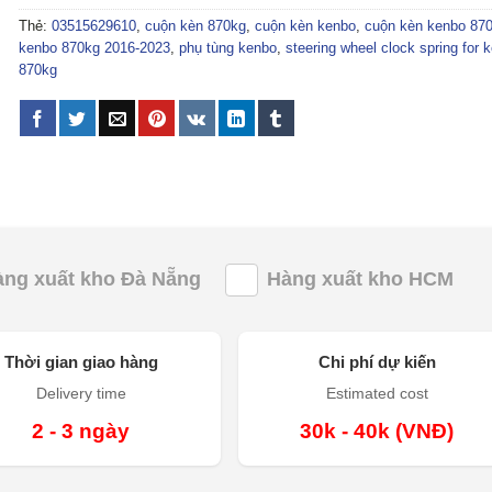
Thẻ:
03515629610
,
cuộn kèn 870kg
,
cuộn kèn kenbo
,
cuộn kèn kenbo 87
kenbo 870kg 2016-2023
,
phụ tùng kenbo
,
steering wheel clock spring for 
870kg
àng xuất kho Đà Nẵng
Hàng xuất kho HCM
Thời gian giao hàng
Chi phí dự kiến
Delivery time
Estimated cost
2 - 3 ngày
30k - 40k (VNĐ)