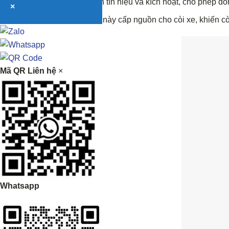
Rơ-le nhận tín hiệu và kích hoạt, cho phép dò
×
Dòng điện này cấp nguồn cho còi xe, khiến cò
Mã QR Liên hệ
×
Whatsapp