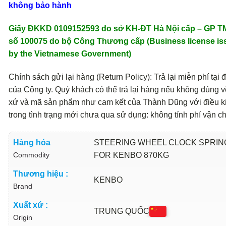
không bảo hành
Giấy ĐKKD 0109152593 do sở KH-ĐT Hà Nội cấp – GP 
số 100075 do bộ Công Thương cấp (Business license is
by the Vietnamese Government)
Chính sách gửi lại hàng (Return Policy): Trả lại miễn phí tại đ
của Công ty. Quý khách có thể trả lại hàng nếu không đúng v
xứ và mã sản phẩm như cam kết của Thành Dũng với điều k
trong tình trạng mới chưa qua sử dụng: không tính phí vận c
Hàng hóa
STEERING WHEEL CLOCK SPRIN
Commodity
FOR KENBO 870KG
Thương hiệu :
KENBO
Brand
Xuất xứ :
TRUNG QUỐC
Origin