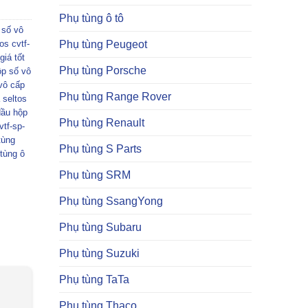
Phụ tùng ô tô
 số vô
Phụ tùng Peugeot
os cvtf-
giá tốt
Phụ tùng Porsche
ộp số vô
vô cấp
Phụ tùng Range Rover
 seltos
dầu hộp
Phụ tùng Renault
vtf-sp-
tùng
Phụ tùng S Parts
tùng ô
Phụ tùng SRM
Phụ tùng SsangYong
Phụ tùng Subaru
Phụ tùng Suzuki
Phụ tùng TaTa
Phụ tùng Thaco