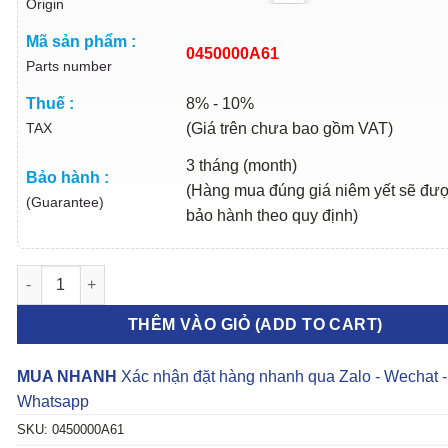
Origin
Mã sản phẩm :
0450000A61
Parts number
Thuế :
8% - 10%
TAX
(Giá trên chưa bao gồm VAT)
3 tháng (month)
Bảo hành :
(Hàng mua đúng giá niêm yết sẽ đư
(Guarantee)
bảo hành theo quy định)
DẦU HỘP SỐ VÔ CẤP KIA SELTOS CVTF-SP-CVT1 | 0450000A61
THÊM VÀO GIỎ (ADD TO CART)
MUA NHANH
Xác nhận đặt hàng nhanh qua Zalo - Wechat -
Whatsapp
SKU:
0450000A61