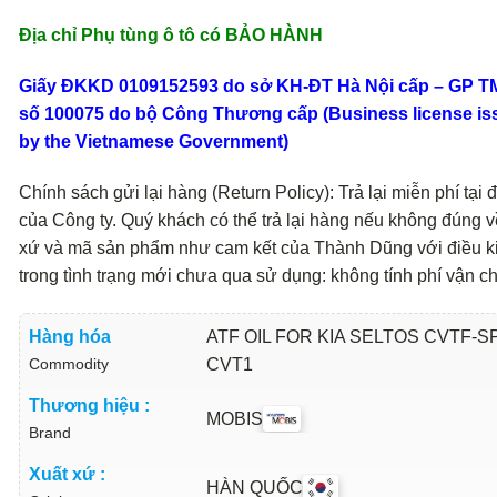
Địa chỉ Phụ tùng ô tô có BẢO HÀNH
Giấy ĐKKD 0109152593 do sở KH-ĐT Hà Nội cấp – GP 
số 100075 do bộ Công Thương cấp (Business license is
by the Vietnamese Government)
Chính sách gửi lại hàng (Return Policy): Trả lại miễn phí tại đ
của Công ty. Quý khách có thể trả lại hàng nếu không đúng v
xứ và mã sản phẩm như cam kết của Thành Dũng với điều k
trong tình trạng mới chưa qua sử dụng: không tính phí vận c
Hàng hóa
ATF OIL FOR KIA SELTOS CVTF-S
Commodity
CVT1
Thương hiệu :
MOBIS
Brand
Xuất xứ :
HÀN QUỐC