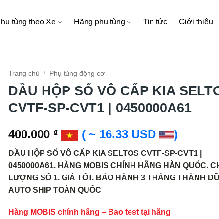
hụ tùng theo Xe
Hãng phụ tùng
Tin tức
Giới thiệu
Trang chủ
/
Phụ tùng động cơ
DẦU HỘP SỐ VÔ CẤP KIA SELT
CVTF-SP-CVT1 | 0450000A61
400.000
( ~ 16.33 USD
)
₫
DẦU HỘP SỐ VÔ CẤP KIA SELTOS CVTF-SP-CVT1 |
0450000A61. HÀNG MOBIS CHÍNH HÃNG HÀN QUỐC. C
LƯỢNG SỐ 1. GIÁ TỐT. BẢO HÀNH 3 THÁNG THÀNH D
AUTO SHIP TOÀN QUỐC
Hàng MOBIS chính hãng – Bao test tại hãng