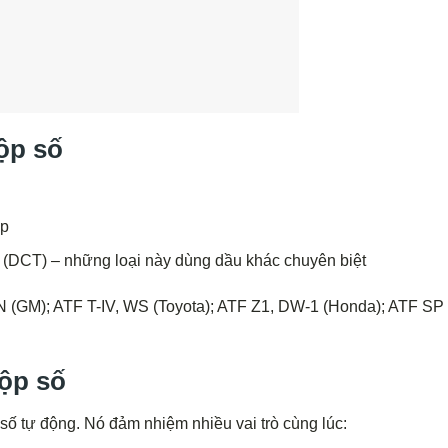
ộp số
ấp
(DCT) – những loại này dùng dầu khác chuyên biệt
(GM); ATF T-IV, WS (Toyota); ATF Z1, DW-1 (Honda); ATF SP I
ộp số
số tự động. Nó đảm nhiệm nhiều vai trò cùng lúc: