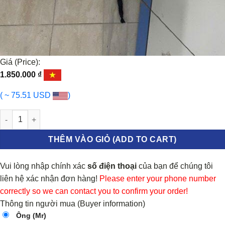
Giá (Price):
1.850.000
₫
( ~ 75.51 USD
)
DÂY ĐI SỐ AT HYUNDAI ELANTRA 2013-2017 | 467903X200 số lượ
THÊM VÀO GIỎ (ADD TO CART)
Vui lòng nhập chính xác
số điện thoại
của bạn để chúng tôi
liên hệ xác nhận đơn hàng!
Please enter your phone number
correctly so we can contact you to confirm your order!
Thông tin người mua (Buyer information)
Ông (Mr)