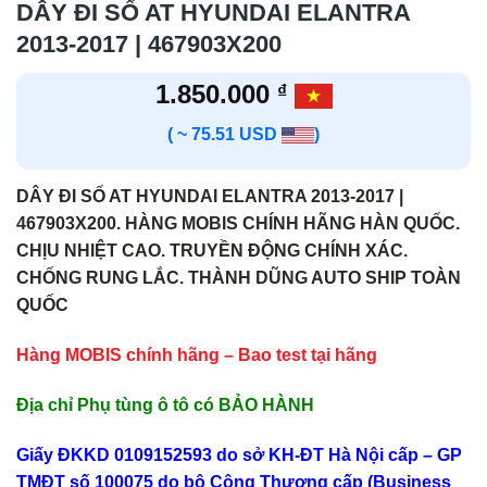
DÂY ĐI SỐ AT HYUNDAI ELANTRA
2013-2017 | 467903X200
1.850.000
₫
( ~ 75.51 USD
)
DÂY ĐI SỐ AT HYUNDAI ELANTRA 2013-2017 |
467903X200. HÀNG MOBIS CHÍNH HÃNG HÀN QUỐC.
CHỊU NHIỆT CAO. TRUYỀN ĐỘNG CHÍNH XÁC.
CHỐNG RUNG LẮC. THÀNH DŨNG AUTO SHIP TOÀN
QUỐC
Hàng MOBIS chính hãng – Bao test tại hãng
Địa chỉ Phụ tùng ô tô có BẢO HÀNH
Giấy ĐKKD 0109152593 do sở KH-ĐT Hà Nội cấp – GP
TMĐT số 100075 do bộ Công Thương cấp (Business