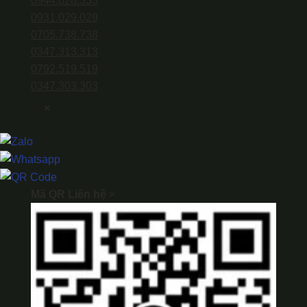
0944.628.333
0931.029.029
0705.738.738
0347.313.313
0792.519.519
0347.303.303
×
Mã QR Liên hệ
×