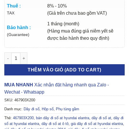
Thuế :
8% - 10%
TAX
(Giá trên chưa bao gồm VAT)
1 tháng (month)
Bảo hành :
(Hàng mua đúng giá niêm yết sẽ
(Guarantee)
được bảo hành theo quy định)
DÂY ĐI SỐ AT HYUNDAI ELANTRA 2013-2017 | 467903X200 số l
THÊM VÀO GIỎ (ADD TO CART)
MUA NHANH
Xác nhận đặt hàng nhanh qua Zalo -
Wechat - Whatsapp
SKU:
467903X200
Danh mục:
Dây đi số
,
Hộp số
,
Phụ tùng gầm
Thẻ:
467903X200
,
bán dây đi số at hyundai elantra
,
dây đi số at
,
dây đi
số at hyundai elantra
,
dây đi số at ô tô
,
giá dây đi số at hyundai elantra
,