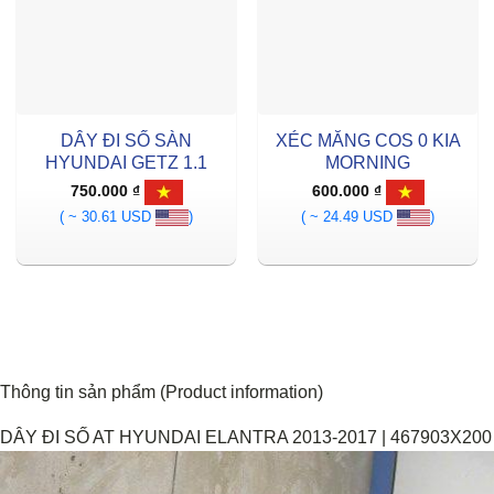
DÂY ĐI SỐ SÀN
XÉC MĂNG COS 0 KIA
HYUNDAI GETZ 1.1
MORNING
750.000
₫
600.000
₫
( ~ 30.61 USD
)
( ~ 24.49 USD
)
Thông tin sản phẩm (Product information)
DÂY ĐI SỐ AT HYUNDAI ELANTRA 2013-2017 | 467903X200