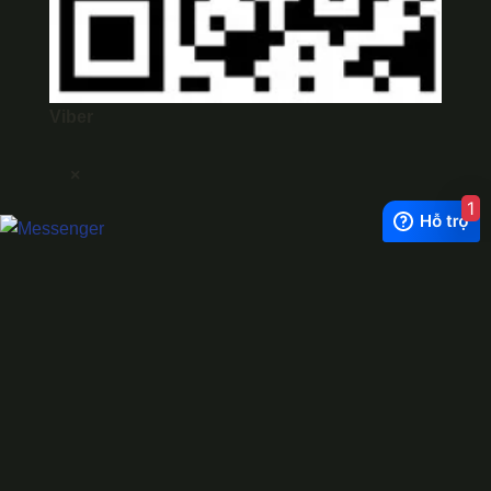
Viber
×
1
Exchange Rate
1 USD = 24.500 VNĐ