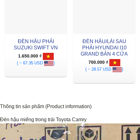
ĐÈN HẬU PHẢI
ĐÈN HẬU/LÁI SAU
SUZUKI SWIFT VN
PHẢI HYUNDAI I10
GRAND BẢN 4 CỬA
1.650.000
₫
700.000
₫
( ~ 67.35 USD
)
( ~ 28.57 USD
)
Thông tin sản phẩm (Product information)
Đèn hậu miếng trong trái Toyota Camry