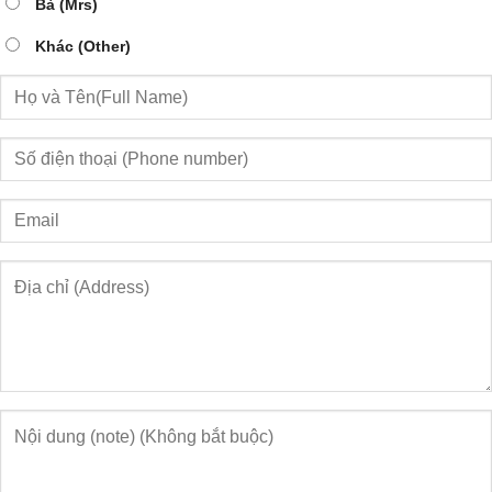
Bà (Mrs)
Khác (Other)