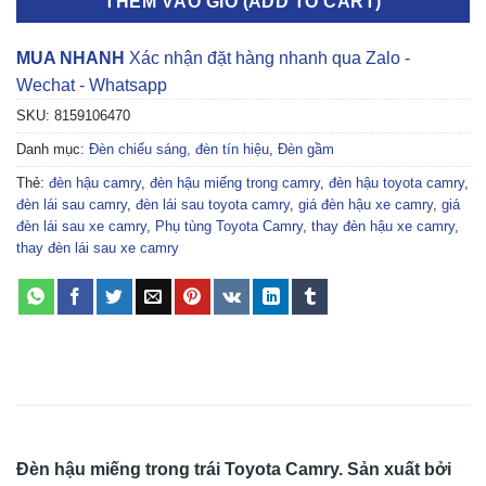
THÊM VÀO GIỎ (ADD TO CART)
MUA NHANH
Xác nhận đặt hàng nhanh qua Zalo -
Wechat - Whatsapp
SKU:
8159106470
Danh mục:
Đèn chiếu sáng, đèn tín hiệu
,
Đèn gầm
Thẻ:
đèn hậu camry
,
đèn hậu miếng trong camry
,
đèn hậu toyota camry
,
đèn lái sau camry
,
đèn lái sau toyota camry
,
giá đèn hậu xe camry
,
giá
đèn lái sau xe camry
,
Phụ tùng Toyota Camry
,
thay đèn hậu xe camry
,
thay đèn lái sau xe camry
Đèn hậu miếng trong trái Toyota Camry. Sản xuất bởi