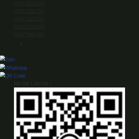
0931.029.029
0705.738.738
0347.313.313
0792.519.519
0347.303.303
×
Mã QR Liên hệ
×