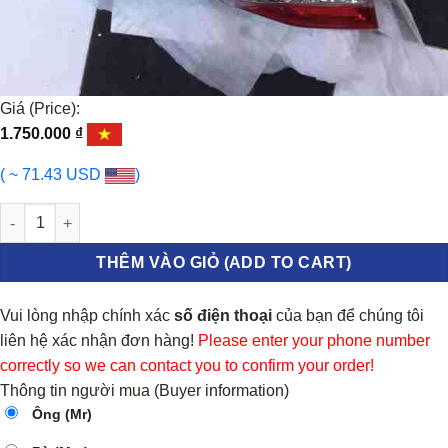
Giá (Price):
1.750.000
₫
( ~ 71.43 USD
)
Đèn hậu miếng trong trái Toyota Camry số lượng
THÊM VÀO GIỎ (ADD TO CART)
Vui lòng nhập chính xác
số điện thoại
của bạn để chúng tôi
liên hệ xác nhận đơn hàng!
Please enter your phone number
correctly so we can contact you to confirm your order!
Thông tin người mua (Buyer information)
Ông (Mr)