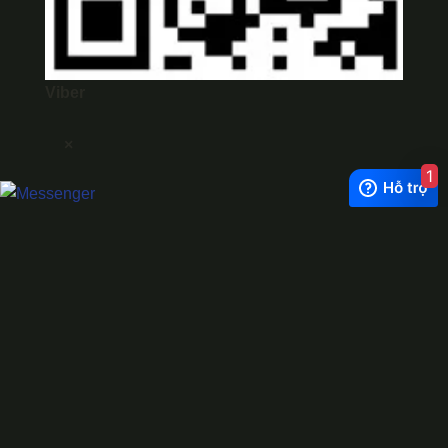
Viber
×
1
Exchange Rate
1 USD = 24.500 VNĐ