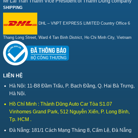
Mr Lai Tran Thanh Vice President of Thành Dũng company
SHIPPING
DHL – VNPT EXPRESS LIMITED Country Office 6
Thang Long Street, Ward 4 Tan Binh District, Ho Chi Minh City, Vietnam
LIÊN HỆ
Hà Nội: 11-B8 Đầm Trấu, P. Bạch Đằng, Q. Hai Bà Trưng,
Hà Nội.
Hồ Chí Minh : Thành Dũng Auto Car Tòa S1.07
Vinhomes Grand Park, 512 Nguyễn Xiển, P. Long Bình,
Tp. HCM .
Đà Nẵng: 181/1 Cách Mạng Tháng 8, Cẩm Lệ, Đà Nẵng