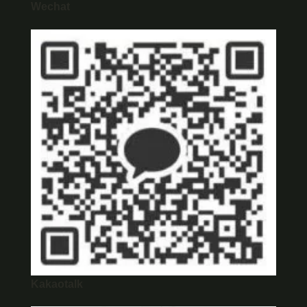
Wechat
Kakaotalk