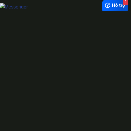
1
Exchange Rate
1 USD = 24.500 VNĐ
WhatsApp
0944628333