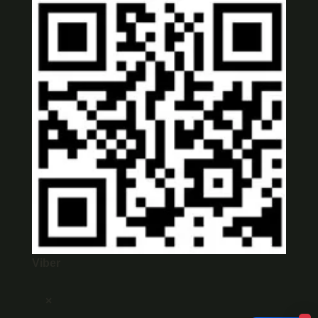
Viber
×