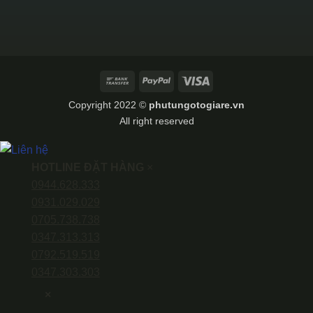
Bank
PayPal
Visa
Transfer
Copyright 2022 ©
phutungotogiare.vn
All right reserved
HOTLINE ĐẶT HÀNG
×
0944.628.333
0931.029.029
0705.738.738
0347.313.313
0792.519.519
0347.303.303
×